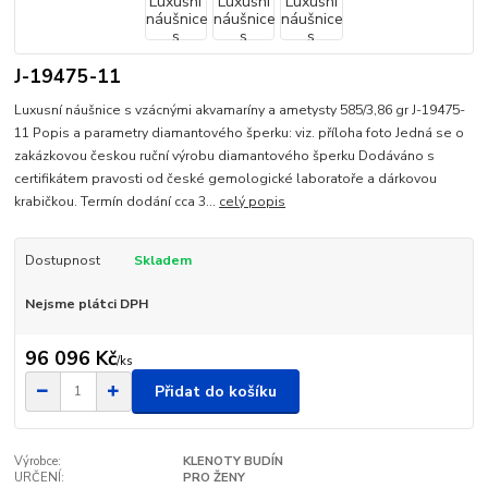
J-19475-11
Luxusní náušnice s vzácnými akvamaríny a ametysty 585/3,86 gr J-19475-
11 Popis a parametry diamantového šperku: viz. příloha foto Jedná se o
zakázkovou českou ruční výrobu diamantového šperku Dodáváno s
certifikátem pravosti od české gemologické laboratoře a dárkovou
krabičkou. Termín dodání cca 3...
celý popis
Dostupnost
Skladem
Nejsme plátci DPH
96 096 Kč
/
ks
Přidat do košíku
Výrobce:
KLENOTY BUDÍN
URČENÍ:
PRO ŽENY