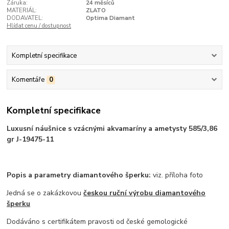
Záruka:
24 měsíců
MATERIÁL:
ZLATO
DODAVATEL:
Optima Diamant
Hlídat cenu / dostupnost
Kompletní specifikace
Komentáře
0
Kompletní specifikace
Luxusní náušnice s vzácnými akvamaríny a ametysty 585/3,86
gr J-19475-11
Popis a parametry diamantového šperku:
viz. příloha foto
Jedná se o zakázkovou
českou ruční výrobu diamantového
šperku
Dodáváno s certifikátem pravosti od české gemologické