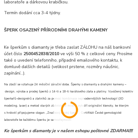
laboratoře a dárkovou krabičkou.
Termín dodání cca 3-4 týdny.
ŠPERK OSAZENÝ PŘÍRODNÍMI DRAHÝMI KAMENY
Ke šperkům s diamanty je třeba zaslat ZÁLOHU na náš bankovní
účet číslo
2500452838/2010
ve výši 50 % z celkové ceny. Prosíme
také o uvedení telefonního, případně emailového kontaktu, k
domluvě dalších detailů (velikost prstene, rozměry náušnic,
zapínání...).
Na zboží se vztahuje 24 měsíční záruční doba. Šperky s diamanty a drahými kameny –
design, výroba a prodej šperků z 14-ti a 18-ti karátového zlata a platiny. Vyvážený kolektiv
šperkařů-designérů a zlatníků za pomoci kombinace nejmodernějších technologií (3D
modeling, laser) a metod starých zlatnických mistrů vytváří originální klenoty, ke kterým
s hrdostí připojujeme slogan „Značkový český šperk“. Certifikát České gemologické
laboratoře ke každému šperku je samozřejmostí.
Ke šperkům s diamanty je v našem eshopu poštovné ZDARMA!!!!