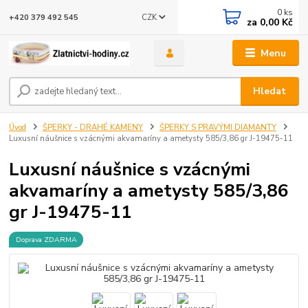
0
ks
CZK
+420 379 492 545
za
0,00 Kč
Menu
Hledat
Úvod
ŠPERKY - DRAHÉ KAMENY
ŠPERKY S PRAVÝMI DIAMANTY
Luxusní náušnice s vzácnými akvamaríny a ametysty 585/3,86 gr J-19475-11
Luxusní náušnice s vzácnými
akvamaríny a ametysty 585/3,86
gr J-19475-11
Doprava ZDARMA