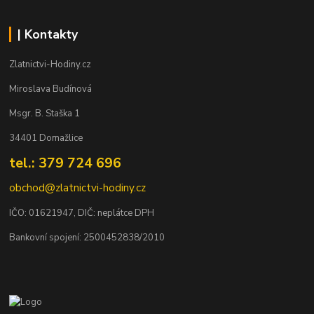
| Kontakty
Zlatnictvi-Hodiny.cz
Miroslava Budínová
Msgr. B. Staška 1
34401 Domažlice
tel.: 379 724 696
obchod@zlatnictvi-hodiny.cz
IČO: 0
1621947
, DIČ: neplátce DPH
Bankovní spojení: 2500452838/2010