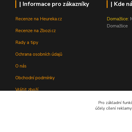
| Informace pro zákazníky
| Kde n
Recenze na Heureka.cz
Domažlice:
M
Domažlice
Recenze na Zbozi.cz
Rady a tipy
Ochrana osobních údajů
O nás
Obchodní podmínky
Vrátit zboží
Doprava
Pro základní funk
účely cílení reklam
Kontakty