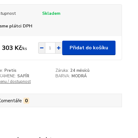
tupnost
Skladem
sme plátci DPH
 303 Kč
Přidat do košíku
/
ks
e:
Pretis
Záruka:
24 měsíců
KAMENE:
SAFÍR
BARVA:
MODRÁ
cenu / dostupnost
Komentáře
0