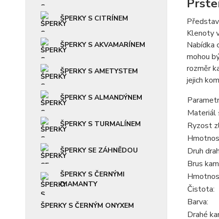
Prste
ŠPERKY S CITRÍNEM
Představu
Klenoty v
Nabídka o
ŠPERKY S AKVAMARÍNEM
mohou být
rozměr ka
ŠPERKY S AMETYSTEM
jejich ko
ŠPERKY S ALMANDÝNEM
Parametr
Materiál 
ŠPERKY S TURMALÍNEM
Ryzost z
Hmotnost
ŠPERKY SE ZÁHNĚDOU
Druh dra
Brus kam
ŠPERKY S ČERNÝMI
Hmotnos
DIAMANTY
Čistota:
Barva:
ŠPERKY S ČERNÝM ONYXEM
Drahé ka