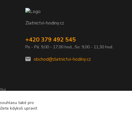
Zlatnictvi-hodiny.cz
+420 379 492 545
Po - Pá: 9,00 - 17,00 hod., So: 9,00 - 11,30 hod.
obchod@zlatnictvi-hodiny.cz
DPH
2010
 souhlasu také pro
žete kdykoli upravit