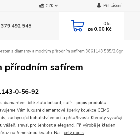
Přihlášení
CZK
0
ks
 379 492 545
za
0,00 Kč
prsten s diamanty a modrým přírodním safírem 3861143 585/2,6gr
 přírodním safírem
1143-0-56-92
s diamantem, bílé zlato briliant, safír - popis produktu
avujeme Vám luxusní diamantové šperky kolekce GEMS
s, zachycující bohatství emocí a přitažlivosti. Klenoty vyzařují
, vášeň, smysl pro lehkost a eleganci. Při výrobě je kladen
důraz na řemeslnou kvalitu. Na...
celý popis