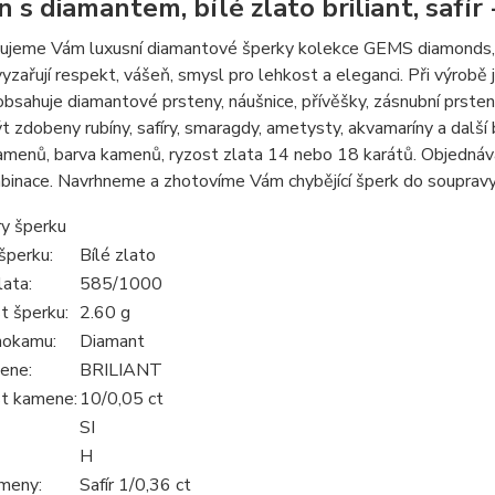
n s diamantem, bílé zlato briliant, safír
jeme Vám luxusní diamantové šperky kolekce GEMS diamonds, zac
yzařují respekt, vášeň, smysl pro lehkost a eleganci. Při výrobě 
bsahuje diamantové prsteny, náušnice, přívěšky, zásnubní prst
 zdobeny rubíny, safíry, smaragdy, ametysty, akvamaríny a další 
menů, barva kamenů, ryzost zlata 14 nebo 18 karátů. Objednáva
mbinace. Navrhneme a zhotovíme Vám chybějící šperk do soupravy
y šperku
šperku:
Bílé zlato
lata:
585/1000
 šperku:
2.60 g
hokamu:
Diamant
ene:
BRILIANT
t kamene:
10/0,05 ct
SI
H
meny:
Safír 1/0,36 ct