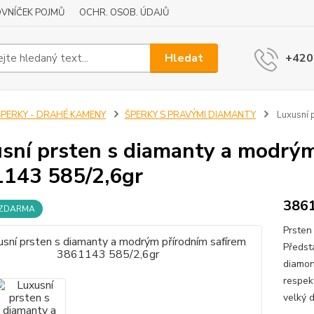
VNÍČEK POJMŮ
OCHR. OSOB. ÚDAJŮ
Hledat
+420
ŠPERKY - DRAHÉ KAMENY
ŠPERKY S PRAVÝMI DIAMANTY
Luxusní 
sní prsten s diamanty a modrým
143 585/2,6gr
386
 ZDARMA
Prsten 
Předst
diamond
respekt
velký 