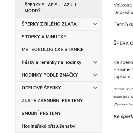
Velikost:
ŠPERKY S LAPIS - LAZULI
MODRÝ
Dodáváno 
ŠPERKY Z BÍLÉHO ZLATA
Termín do
STOPKY A MINUTKY
ŠPERK 
METEOROLOGICKÉ STANICE
Ke šperk
Pásky a řemínky na hodinky
Prosíme t
HODINKY PODLE ZNAČKY
zapínání...
OCELOVÉ ŠPERKY
Na zboží se vz
designérů a zl
ZLATÉ ZÁSNUBNÍ PRSTENY
„Značkový česk
SNUBNÍ PRSTENY
Ke šperk
Hodinářské příslušenství