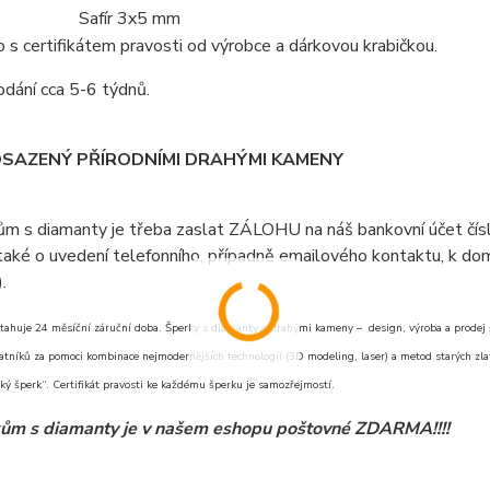
Safír 3x5 mm
s certifikátem pravosti od výrobce a dárkovou krabičkou.
dání cca 5-6 týdnů.
OSAZENÝ PŘÍRODNÍMI DRAHÝMI KAMENY
ům s diamanty je třeba zaslat ZÁLOHU na náš bankovní účet čí
aké o uvedení telefonního, případně emailového kontaktu, k doml
).
tahuje 24 měsíční záruční doba. Šperky s diamanty a drahými kameny – design, výroba a prodej šp
atníků za pomoci kombinace nejmodernějších technologií (3D modeling, laser) a metod starých zlat
ý šperk“. Certifikát pravosti ke každému šperku je samozřejmostí.
ům s diamanty je v našem eshopu poštovné ZDARMA!!!!