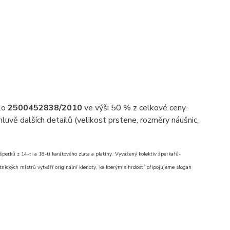
slo
2500452838/2010
ve výši 50 % z celkové ceny.
uvě dalších detailů (velikost prstene, rozměry náušnic,
erků z 14-ti a 18-ti karátového zlata a platiny. Vyvážený kolektiv šperkařů-
nických mistrů vytváří originální klenoty, ke kterým s hrdostí připojujeme slogan