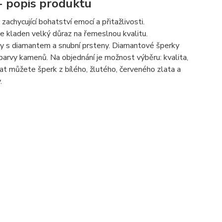
 - popis produktu
hycující bohatství emocí a přitažlivosti.
je kladen velký důraz na řemeslnou kvalitu.
eny s diamantem a snubní prsteny. Diamantové šperky
barvy kamenů. Na objednání je možnost výběru: kvalita,
t můžete šperk z bílého, žlutého, červeného zlata a
.