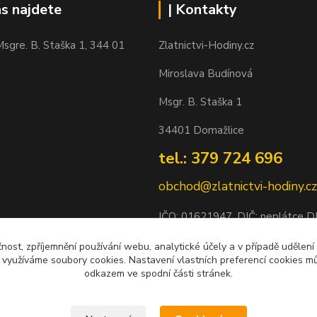
ás najdete
| Kontakty
sgre. B. Staška 1, 344 01
Zlatnictvi-Hodiny.cz
Miroslava Budínová
Msgr. B. Staška 1
34401 Domažlice
tel.: 379 724 696
obchod@zlatnictvi-hodiny.cz
IČO: 0
1621947
, DIČ: neplátce 
Bankovní spojení: 2500452838/
čnost, zpříjemnění používání webu, analytické účely a v případě udělení
y využíváme soubory cookies. Nastavení vlastních preferencí cookies mů
odkazem ve spodní části stránek.