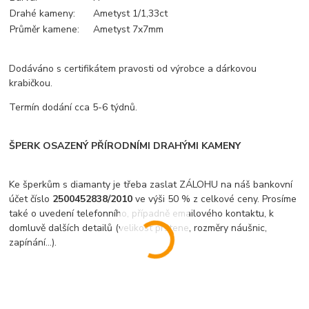
Drahé kameny:
Ametyst 1/1,33ct
Průměr kamene:
Ametyst 7x7mm
Dodáváno s certifikátem pravosti od výrobce a dárkovou
krabičkou.
Termín dodání cca 5-6 týdnů.
ŠPERK OSAZENÝ PŘÍRODNÍMI DRAHÝMI KAMENY
Ke šperkům s diamanty je třeba zaslat ZÁLOHU na náš bankovní
účet číslo
2500452838/2010
ve výši 50 % z celkové ceny. Prosíme
také o uvedení telefonního, případně emailového kontaktu, k
domluvě dalších detailů (velikost prstene, rozměry náušnic,
zapínání...).