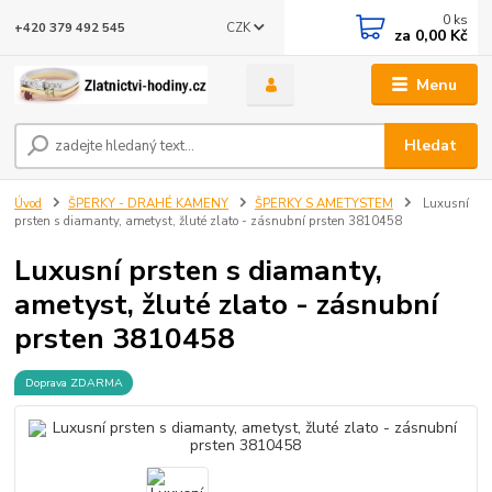
0
ks
CZK
+420 379 492 545
za
0,00 Kč
Menu
Hledat
Úvod
ŠPERKY - DRAHÉ KAMENY
ŠPERKY S AMETYSTEM
Luxusní
prsten s diamanty, ametyst, žluté zlato - zásnubní prsten 3810458
Luxusní prsten s diamanty,
ametyst, žluté zlato - zásnubní
prsten 3810458
Doprava ZDARMA