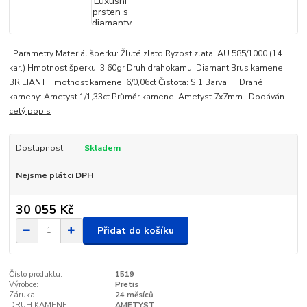
Parametry Materiál šperku: Žluté zlato Ryzost zlata: AU 585/1000 (14
kar.) Hmotnost šperku: 3,60gr Druh drahokamu: Diamant Brus kamene:
BRILIANT Hmotnost kamene: 6/0,06ct Čistota: SI1 Barva: H Drahé
kameny: Ametyst 1/1,33ct Průměr kamene: Ametyst 7x7mm Dodáván...
celý popis
Dostupnost
Skladem
Nejsme plátci DPH
30 055 Kč
Přidat do košíku
Číslo produktu:
1519
Výrobce:
Pretis
Záruka:
24 měsíců
DRUH KAMENE:
AMETYST