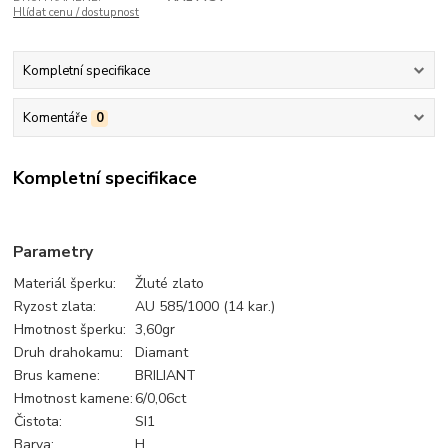
Hlídat cenu / dostupnost
Kompletní specifikace
Komentáře
0
Kompletní specifikace
Parametry
Materiál šperku:
Žluté zlato
Ryzost zlata:
AU 585/1000 (14 kar.)
Hmotnost šperku:
3,60gr
Druh drahokamu:
Diamant
Brus kamene:
BRILIANT
Hmotnost kamene:
6/0,06ct
Čistota:
SI1
Barva:
H