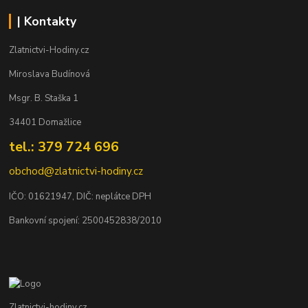
| Kontakty
Zlatnictvi-Hodiny.cz
Miroslava Budínová
Msgr. B. Staška 1
34401 Domažlice
tel.: 379 724 696
obchod@zlatnictvi-hodiny.cz
IČO: 0
1621947
, DIČ: neplátce DPH
Bankovní spojení: 2500452838/2010
Zlatnictvi-hodiny.cz