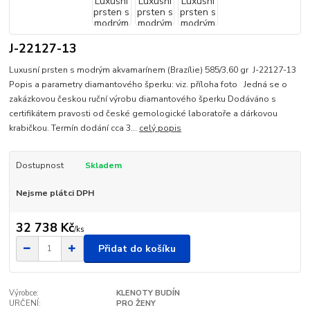
J-22127-13
Luxusní prsten s modrým akvamarínem (Brazílie) 585/3,60 gr J-22127-13
Popis a parametry diamantového šperku: viz. příloha foto Jedná se o
zakázkovou českou ruční výrobu diamantového šperku Dodáváno s
certifikátem pravosti od české gemologické laboratoře a dárkovou
krabičkou. Termín dodání cca 3...
celý popis
Dostupnost
Skladem
Nejsme plátci DPH
32 738 Kč
/
ks
Přidat do košíku
Výrobce:
KLENOTY BUDÍN
URČENÍ:
PRO ŽENY