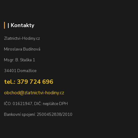
| Kontakty
Zlatnictvi-Hodiny.cz
Miroslava Budínová
Msgr. B. Staška 1
34401 Domažlice
tel.: 379 724 696
obchod@zlatnictvi-hodiny.cz
IČO: 0
1621947
, DIČ: neplátce DPH
Bankovní spojení: 2500452838/2010