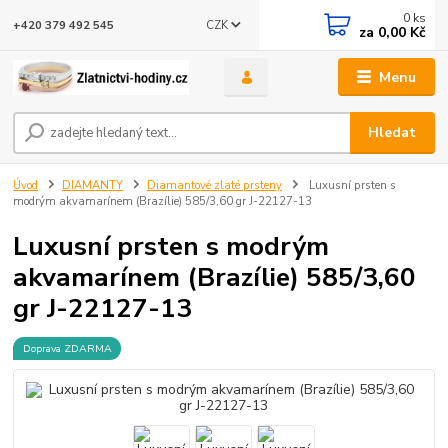
0
ks
CZK
+420 379 492 545
za
0,00 Kč
Menu
Hledat
Úvod
DIAMANTY
Diamantové zlaté prsteny
Luxusní prsten s
modrým akvamarínem (Brazílie) 585/3,60 gr J-22127-13
Luxusní prsten s modrým
akvamarínem (Brazílie) 585/3,60
gr J-22127-13
Doprava ZDARMA