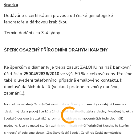
šperku
Dodáváno s certifikátem pravosti od české gemologické
laboratoře a dárkovou krabičkou.
Termín dodání cca 3-4 týdny.
ŠPERK OSAZENÝ PŘÍRODNÍMI DRAHÝMI KAMENY
Ke šperkům s diamanty je třeba zaslat ZÁLOHU na náš bankovní
účet číslo
2500452838/2010
ve výši 50 % z celkové ceny. Prosíme
také o uvedení telefonního, případně emailového kontaktu, k
domluvě dalších detailů (velikost prstene, rozměry náušnic,
zapínání...).
Na zboží se vztahuje 24 měsíční záruční doba. Šperky s diamanty a drahými kameny –
design, výroba a prodej šperků z 14-ti a 18-ti karátového zlata a platiny. Vyvážený kolektiv
šperkařů-designérů a zlatníků za pomoci kombinace nejmodernějších technologií (3D
modeling, laser) a metod starých zlatnických mistrů vytváří originální klenoty, ke kterým
s hrdostí připojujeme slogan „Značkový český šperk“. Certifikát České gemologické