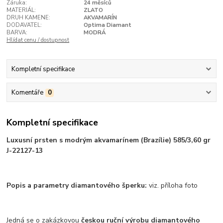
Záruka:
24 měsíců
MATERIÁL:
ZLATO
DRUH KAMENE:
AKVAMARÍN
DODAVATEL:
Optima Diamant
BARVA:
MODRÁ
Hlídat cenu / dostupnost
Kompletní specifikace
Komentáře
0
Kompletní specifikace
Luxusní prsten s modrým akvamarínem (Brazílie) 585/3,60 gr
J-22127-13
Popis a parametry diamantového šperku:
viz. příloha foto
Jedná se o zakázkovou
českou ruční výrobu diamantového