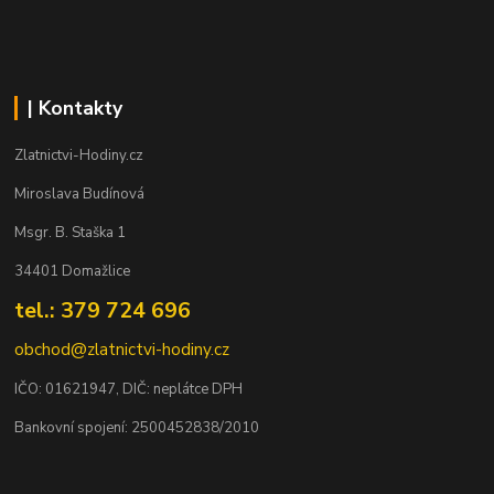
| Kontakty
Zlatnictvi-Hodiny.cz
Miroslava Budínová
Msgr. B. Staška 1
34401 Domažlice
tel.: 379 724 696
obchod@zlatnictvi-hodiny.cz
IČO: 0
1621947
, DIČ: neplátce DPH
Bankovní spojení: 2500452838/2010