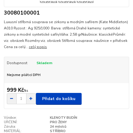
30080100001
Luxusní stříbrná souprava se zirkony a modrým safírem (Kate Middleton)
A010 Ryzost : Ag 925/1000 Barva: stříbrná Drahé kameny: syntetické
zirkony a modré syntetické safíryVáha: 2,58 grNáušnice: klasickéPrůměr:
viz. obrázek Rozměry:viz. obrázek Stříbrná souprava: náušnice + přívěsek
Cena za celý...
celý popis
Dostupnost
Skladem
Nejsme plátci DPH
999 Kč
/
ks
Přidat do košíku
Výrobce:
KLENOTY BUDÍN
URČENÍ:
PRO ŽENY
Záruka:
24 měsíců
MATERIÁL:
STŘÍBRO