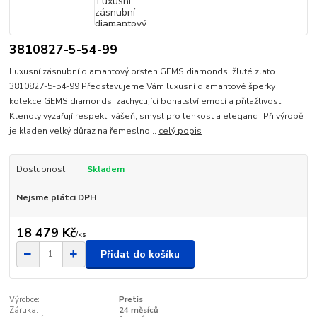
3810827-5-54-99
Luxusní zásnubní diamantový prsten GEMS diamonds, žluté zlato
3810827-5-54-99 Představujeme Vám luxusní diamantové šperky
kolekce GEMS diamonds, zachycující bohatství emocí a přitažlivosti.
Klenoty vyzařují respekt, vášeň, smysl pro lehkost a eleganci. Při výrobě
je kladen velký důraz na řemeslno...
celý popis
Dostupnost
Skladem
Nejsme plátci DPH
18 479 Kč
/
ks
Přidat do košíku
Výrobce:
Pretis
Záruka:
24 měsíců