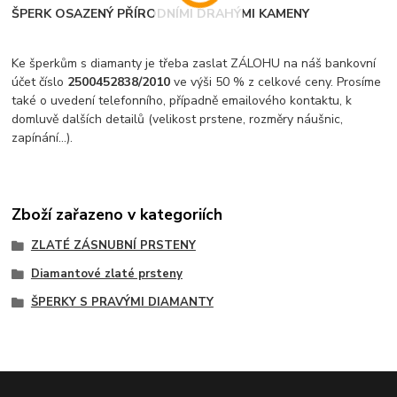
ŠPERK OSAZENÝ PŘÍRODNÍMI DRAHÝMI KAMENY
Ke šperkům s diamanty je třeba zaslat ZÁLOHU na náš bankovní
účet číslo
2500452838/2010
ve výši 50 % z celkové ceny. Prosíme
také o uvedení telefonního, případně emailového kontaktu, k
domluvě dalších detailů (velikost prstene, rozměry náušnic,
zapínání...).
Zboží zařazeno v kategoriích
ZLATÉ ZÁSNUBNÍ PRSTENY
Diamantové zlaté prsteny
ŠPERKY S PRAVÝMI DIAMANTY