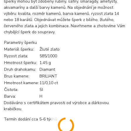
šperky mohou být zdobeny rubíny, safíry, smaragdy, ametysty,
akvamaríny a další barvy kamenů. Na objednání je možnost
výběru: kvalita, rozměr kamenů, barva kamenů, ryzost zlata 14
nebo 18 karátů. Objednávat můžete šperk z bílého, žlutého,
červeného zlata a jejich kombinace. Navrhneme a zhotovíme Vám
chybějící šperk do soupravy.
Parametry šperku
Materiál šperku:
Žluté zlato
Ryzost zlata:
585/1000
Hmotnost šperku:
1.45 g
Druh drahokamu:
Diamant
Brus kamene:
BRILIANT
Hmotnost kamene:
11/0,10 ct
Čistota:
SI
Barva:
H
Dodáváno s certifikátem pravosti od výrobce a dárkovou
krabičkou.
Termín dodání cca 5-6 týdnů.