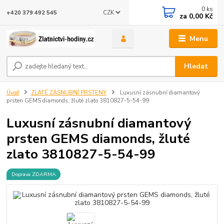
0
ks
CZK
+420 379 492 545
za
0,00 Kč
Menu
Hledat
Úvod
ZLATÉ ZÁSNUBNÍ PRSTENY
Luxusní zásnubní diamantový
prsten GEMS diamonds, žluté zlato 3810827-5-54-99
Luxusní zásnubní diamantový
prsten GEMS diamonds, žluté
zlato 3810827-5-54-99
Doprava ZDARMA