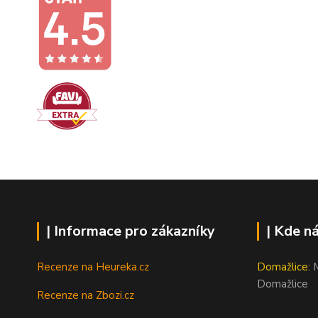
| Informace pro zákazníky
| Kde n
Recenze na Heureka.cz
Domažlice:
M
Domažlice
Recenze na Zbozi.cz