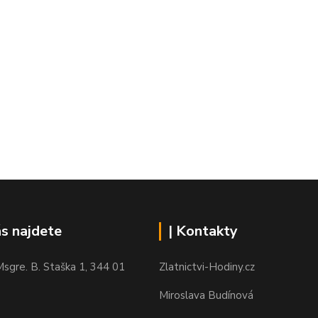
ás najdete
| Kontakty
sgre. B. Staška 1, 344 01
Zlatnictvi-Hodiny.cz
Miroslava Budínová