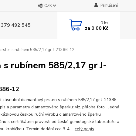
Přihlášení
CZK
0
ks
 379 492 545
za
0,00 Kč
prsten s rubínem 585/2,17 gr J-21386-12
s rubínem 585/2,17 gr J-
386-12
í zásnubní diamantový prsten s rubínem 585/2,17 gr J-21386-
is a parametry diamantového šperku: viz. příloha foto Jedná
akázkovou českou ruční výrobu diamantového šperku
no s certifikátem pravosti od české gemologické laboratoře a
ou krabičkou. Termín dodání cca 3-4 ...
celý popis