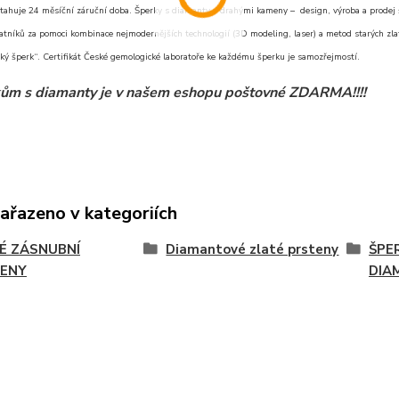
tahuje 24 měsíční záruční doba. Šperky s diamanty a drahými kameny – design, výroba a prodej šp
atníků za pomoci kombinace nejmodernějších technologií (3D modeling, laser) a metod starých zlat
ký šperk“. Certifikát České gemologické laboratoře ke každému šperku je samozřejmostí.
ům s diamanty je v našem eshopu poštovné ZDARMA!!!!
zařazeno v kategoriích
É ZÁSNUBNÍ
Diamantové zlaté prsteny
ŠPE
ENY
DIA