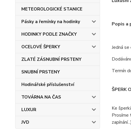
Luxusní 
METEOROLOGICKÉ STANICE
Pásky a řemínky na hodinky
Popis a
HODINKY PODLE ZNAČKY
OCELOVÉ ŠPERKY
Jedná se
Dodáváno 
ZLATÉ ZÁSNUBNÍ PRSTENY
Termín do
SNUBNÍ PRSTENY
Hodinářské příslušenství
ŠPERK 
TOVÁRNA NA ČAS
Ke šperk
LUXUR
Prosíme t
zapínání...
JVD