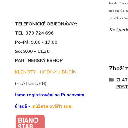
Na zboží se vz
designérů a zl
„Značkový čes
TELEFONICKÉ OBJEDNÁVKY:
Ke šperk
TEL: 379 724 696
Po-Pá: 9,00 - 17,00
So: 9,00 - 11,30
PARTNERSKÝ ESHOP
Zboží 
KLENOTY - HODINY J. BUDÍN
ZLAT
(PLÁTCE DPH)
PRST
Jsme registrováni na Puncovním
úřadě -
můžete ověřit zde: