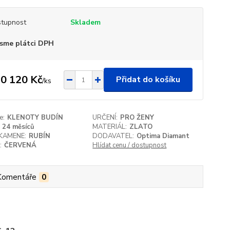
tupnost
Skladem
sme plátci DPH
0 120 Kč
Přidat do košíku
/
ks
e:
KLENOTY BUDÍN
URČENÍ:
PRO ŽENY
24 měsíců
MATERIÁL:
ZLATO
KAMENE:
RUBÍN
DODAVATEL:
Optima Diamant
:
ČERVENÁ
Hlídat cenu / dostupnost
Komentáře
0