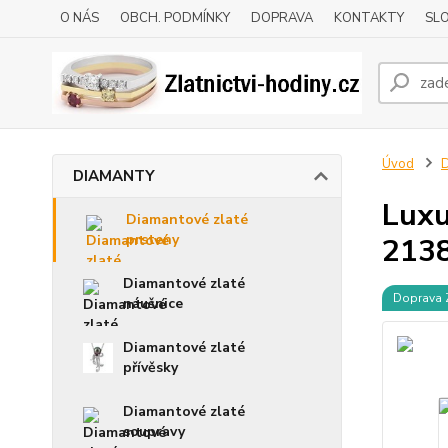
O NÁS
OBCH. PODMÍNKY
DOPRAVA
KONTAKTY
SLO
Úvod
DIAMANTY
Luxu
Diamantové zlaté
prsteny
213
Diamantové zlaté
Doprava
náušnice
Diamantové zlaté
přívěsky
Diamantové zlaté
soupravy