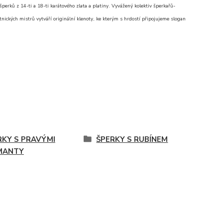
erků z 14-ti a 18-ti karátového zlata a platiny. Vyvážený kolektiv šperkařů-
nických mistrů vytváří originální klenoty, ke kterým s hrdostí připojujeme slogan
RKY S PRAVÝMI
ŠPERKY S RUBÍNEM
MANTY