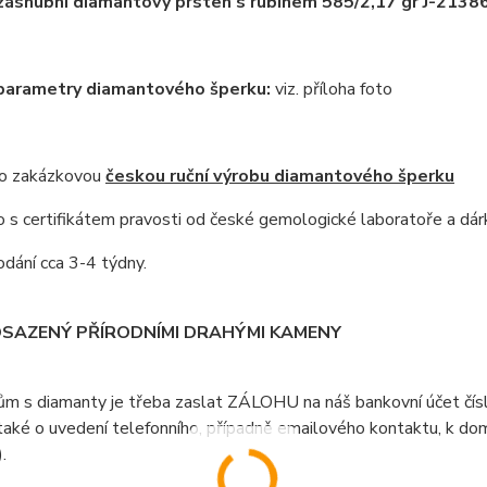
zásnubní diamantový prsten s rubínem 585/2,17 gr J-2138
 parametry diamantového šperku:
viz. příloha foto
 o zakázkovou
českou ruční výrobu diamantového šperku
s certifikátem pravosti od české gemologické laboratoře a dár
dání cca 3-4 týdny.
OSAZENÝ PŘÍRODNÍMI DRAHÝMI KAMENY
ům s diamanty je třeba zaslat ZÁLOHU na náš bankovní účet čí
aké o uvedení telefonního, případně emailového kontaktu, k doml
).