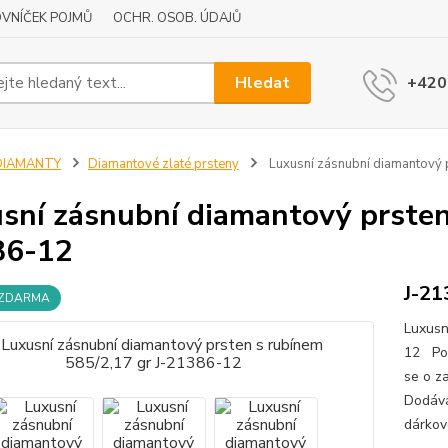
VNÍČEK POJMŮ
OCHR. OSOB. ÚDAJŮ
Hledat
+420
DIAMANTY
Diamantové zlaté prsteny
Luxusní zásnubní diamantový 
sní zásnubní diamantový prsten 
86-12
J-21
 ZDARMA
Luxusn
12 Pop
se o z
Dodává
dárkov