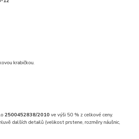
6-12
kovou krabičkou.
slo
2500452838/2010
ve výši 50 % z celkové ceny.
uvě dalších detailů (velikost prstene, rozměry náušnic,