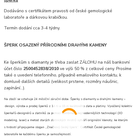
šperku
Dodáváno s certifikátem pravosti od české gemologické
laboratoře a dárkovou krabičkou.
Termín dodání cca 3-4 týdny.
ŠPERK OSAZENÝ PŘÍRODNÍMI DRAHÝMI KAMENY
Ke šperkům s diamanty je třeba zaslat ZÁLOHU na náš bankovní
účet číslo
2500452838/2010
ve výši 50 % z celkové ceny. Prosíme
také o uvedení telefonního, případně emailového kontaktu, k
domluvě dalších detailů (velikost prstene, rozměry náušnic,
zapínání...).
Na zboží se vztahuje 24 měsíční záruční doba. Šperky s diamanty a drahými kameny –
design, výroba a prodej šperků z 14-ti a 18-ti karátového zlata a platiny. Vyvážený kolektiv
šperkařů-designérů a zlatníků za pomoci kombinace nejmodernějších technologií (3D
modeling, laser) a metod starých zlatnických mistrů vytváří originální klenoty, ke kterým
s hrdostí připojujeme slogan „Značkový český šperk“. Certifikát České gemologické
laboratoře ke každému šperku je samozřejmostí.