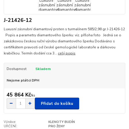
J-21426-12
Luxusní zásnubní diamantový prsten s turmalínem 585/2,98 gr J-21426-12
Popis a parametry diamantového šperku: viz. příloha foto Jedná se o
zakázkovou českou ruční výrobu diamantového šperku Dodáváno s
certifikátem pravosti od české gemologické laboratoře a dárkovou
krabičkou. Termín dodání cca 3...
celý popis
Dostupnost
Skladem
Nejsme plátci DPH
45 864 Kč
/
ks
Přidat do košíku
Výrobce:
KLENOTY BUDÍN
URČENÍ:
PRO ŽENY