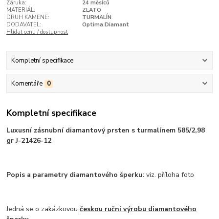
Záruka:
24 měsíců
MATERIÁL:
ZLATO
DRUH KAMENE:
TURMALÍN
DODAVATEL:
Optima Diamant
Hlídat cenu / dostupnost
Kompletní specifikace
Komentáře
0
Kompletní specifikace
Luxusní zásnubní diamantový prsten s turmalínem 585/2,98
gr J-21426-12
Popis a parametry diamantového šperku:
viz. příloha foto
Jedná se o zakázkovou
českou ruční výrobu diamantového