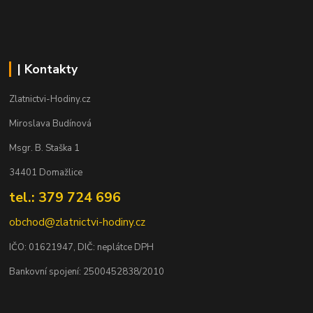
| Kontakty
Zlatnictvi-Hodiny.cz
Miroslava Budínová
Msgr. B. Staška 1
34401 Domažlice
tel.: 379 724 696
obchod@zlatnictvi-hodiny.cz
IČO: 0
1621947
, DIČ: neplátce DPH
Bankovní spojení: 2500452838/2010