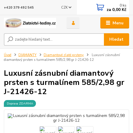
0
ks
CZK
+420 379 492 545
za
0,00 Kč
Menu
Hledat
Úvod
DIAMANTY
Diamantové zlaté prsteny
Luxusní zásnubní
diamantový prsten s turmalínem 585/2,98 gr J-21426-12
Luxusní zásnubní diamantový
prsten s turmalínem 585/2,98 gr
J-21426-12
Doprava ZDARMA