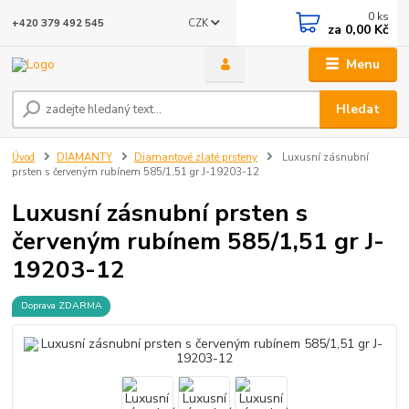
0
ks
CZK
+420 379 492 545
za
0,00 Kč
Menu
Hledat
Úvod
DIAMANTY
Diamantové zlaté prsteny
Luxusní zásnubní
prsten s červeným rubínem 585/1,51 gr J-19203-12
Luxusní zásnubní prsten s
červeným rubínem 585/1,51 gr J-
19203-12
Doprava ZDARMA