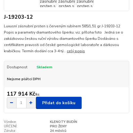
J-19203-12
Luxusní zásnubní prsten s červeným rubínem 585/1,51 gr J-19203-12
Popis a parametry diamantového šperku: viz. příloha foto Jedná se o
zakázkovou českou ruční výrobu diamantového šperku Dodáváno s
certifikátem pravosti od české gemologické laboratoře a dárkovou
krabičkou. Termín dodání cca 3-4 tý...
celý popis
Dostupnost
Skladem
Nejsme plátci DPH
117 914 Kč
/
ks
Přidat do košíku
Výrobce:
KLENOTY BUDÍN
URČENÍ:
PRO ŽENY
Záruka:
24 měsíců