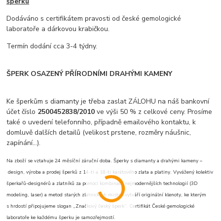
šperku
Dodáváno s certifikátem pravosti od české gemologické
laboratoře a dárkovou krabičkou.
Termín dodání cca 3-4 týdny.
ŠPERK OSAZENÝ PŘÍRODNÍMI DRAHÝMI KAMENY
Ke šperkům s diamanty je třeba zaslat ZÁLOHU na náš bankovní
účet číslo
2500452838/2010
ve výši 50 % z celkové ceny. Prosíme
také o uvedení telefonního, případně emailového kontaktu, k
domluvě dalších detailů (velikost prstene, rozměry náušnic,
zapínání...).
Na zboží se vztahuje 24 měsíční záruční doba. Šperky s diamanty a drahými kameny –
design, výroba a prodej šperků z 14-ti a 18-ti karátového zlata a platiny. Vyvážený kolektiv
šperkařů-designérů a zlatníků za pomoci kombinace nejmodernějších technologií (3D
modeling, laser) a metod starých zlatnických mistrů vytváří originální klenoty, ke kterým
s hrdostí připojujeme slogan „Značkový český šperk“. Certifikát České gemologické
laboratoře ke každému šperku je samozřejmostí.