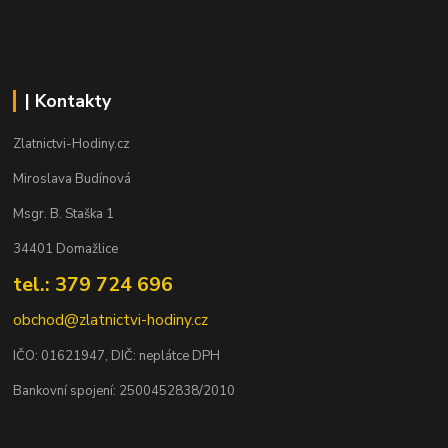
| Kontakty
Zlatnictvi-Hodiny.cz
Miroslava Budínová
Msgr. B. Staška 1
34401 Domažlice
tel.: 379 724 696
obchod@zlatnictvi-hodiny.cz
IČO: 0
1621947
, DIČ: neplátce DPH
Bankovní spojení: 2500452838/2010