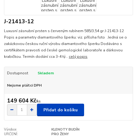
J-21413-12
Luxusní zásnubní prsten s červeným rubínem 585/3,54 gr J-21413-12
Popis a parametry diamantového šperku: viz. příloha foto Jedná se o
zakázkovou českou ruční výrobu diamantového šperku Dodáváno s
certifikátem pravosti od české gemologické laboratoře a dárkovou
krabičkou. Termín dodání cca 3-4 tý...
celý popis
Dostupnost
Skladem
Nejsme plátci DPH
149 604 Kč
/
ks
Přidat do košíku
Výrobce:
KLENOTY BUDÍN
URČENÍ:
PRO ŽENY