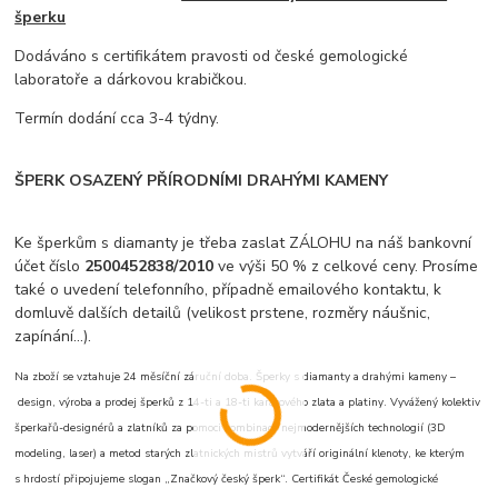
šperku
Dodáváno s certifikátem pravosti od české gemologické
laboratoře a dárkovou krabičkou.
Termín dodání cca 3-4 týdny.
ŠPERK OSAZENÝ PŘÍRODNÍMI DRAHÝMI KAMENY
Ke šperkům s diamanty je třeba zaslat ZÁLOHU na náš bankovní
účet číslo
2500452838/2010
ve výši 50 % z celkové ceny. Prosíme
také o uvedení telefonního, případně emailového kontaktu, k
domluvě dalších detailů (velikost prstene, rozměry náušnic,
zapínání...).
Na zboží se vztahuje 24 měsíční záruční doba. Šperky s diamanty a drahými kameny –
design, výroba a prodej šperků z 14-ti a 18-ti karátového zlata a platiny. Vyvážený kolektiv
šperkařů-designérů a zlatníků za pomoci kombinace nejmodernějších technologií (3D
modeling, laser) a metod starých zlatnických mistrů vytváří originální klenoty, ke kterým
s hrdostí připojujeme slogan „Značkový český šperk“. Certifikát České gemologické