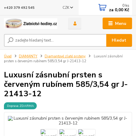
0
ks
CZK
+420 379 492 545
za
0,00 Kč
Menu
Hledat
Úvod
DIAMANTY
Diamantové zlaté prsteny
Luxusní zásnubní
prsten s červeným rubínem 585/3,54 gr J-21413-12
Luxusní zásnubní prsten s
červeným rubínem 585/3,54 gr J-
21413-12
Doprava ZDARMA