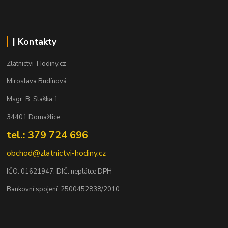
| Kontakty
Zlatnictvi-Hodiny.cz
Miroslava Budínová
Msgr. B. Staška 1
34401 Domažlice
tel.: 379 724 696
obchod@zlatnictvi-hodiny.cz
IČO: 0
1621947
, DIČ: neplátce DPH
Bankovní spojení: 2500452838/2010