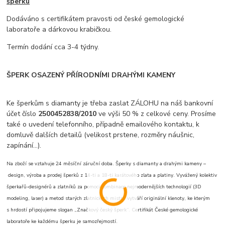
šperku
Dodáváno s certifikátem pravosti od české gemologické
laboratoře a dárkovou krabičkou.
Termín dodání cca 3-4 týdny.
ŠPERK OSAZENÝ PŘÍRODNÍMI DRAHÝMI KAMENY
Ke šperkům s diamanty je třeba zaslat ZÁLOHU na náš bankovní
účet číslo
2500452838/2010
ve výši 50 % z celkové ceny. Prosíme
také o uvedení telefonního, případně emailového kontaktu, k
domluvě dalších detailů (velikost prstene, rozměry náušnic,
zapínání...).
Na zboží se vztahuje 24 měsíční záruční doba. Šperky s diamanty a drahými kameny –
design, výroba a prodej šperků z 14-ti a 18-ti karátového zlata a platiny. Vyvážený kolektiv
šperkařů-designérů a zlatníků za pomoci kombinace nejmodernějších technologií (3D
modeling, laser) a metod starých zlatnických mistrů vytváří originální klenoty, ke kterým
s hrdostí připojujeme slogan „Značkový český šperk“. Certifikát České gemologické
laboratoře ke každému šperku je samozřejmostí.