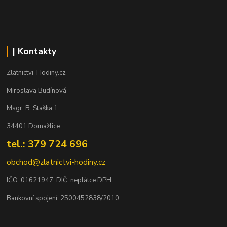
| Kontakty
Zlatnictvi-Hodiny.cz
Miroslava Budínová
Msgr. B. Staška 1
34401 Domažlice
tel.: 379 724 696
obchod@zlatnictvi-hodiny.cz
IČO: 0
1621947
, DIČ: neplátce DPH
Bankovní spojení: 2500452838/2010