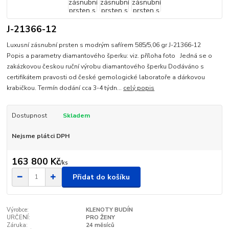
J-21366-12
Luxusní zásnubní prsten s modrým safírem 585/5,06 gr J-21366-12
Popis a parametry diamantového šperku: viz. příloha foto Jedná se o
zakázkovou českou ruční výrobu diamantového šperku Dodáváno s
certifikátem pravosti od české gemologické laboratoře a dárkovou
krabičkou. Termín dodání cca 3-4 týdn...
celý popis
Dostupnost
Skladem
Nejsme plátci DPH
163 800 Kč
/
ks
Přidat do košíku
Výrobce:
KLENOTY BUDÍN
URČENÍ:
PRO ŽENY
Záruka:
24 měsíců