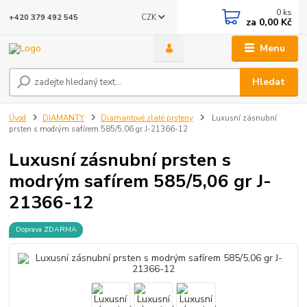
0
ks
CZK
+420 379 492 545
za
0,00 Kč
Menu
Hledat
Úvod
DIAMANTY
Diamantové zlaté prsteny
Luxusní zásnubní
prsten s modrým safírem 585/5,06 gr J-21366-12
Luxusní zásnubní prsten s
modrým safírem 585/5,06 gr J-
21366-12
Doprava ZDARMA