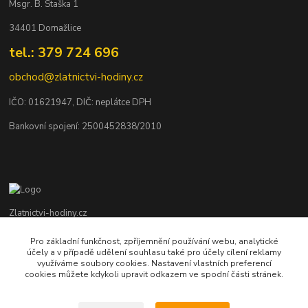
Msgr. B. Staška 1
34401 Domažlice
tel.: 379 724 696
obchod@zlatnictvi-hodiny.cz
IČO: 0
1621947
, DIČ: neplátce DPH
Bankovní spojení: 2500452838/2010
Zlatnictvi-hodiny.cz
Pro základní funkčnost, zpříjemnění používání webu, analytické
+420 379 492 545
účely a v případě udělení souhlasu také pro účely cílení reklamy
Po - Pá: 9,00 - 17,00 hod., So: 9,00 - 11,30 hod.
využíváme soubory cookies. Nastavení vlastních preferencí
cookies můžete kdykoli upravit odkazem ve spodní části stránek.
obchod@zlatnictvi-hodiny.cz