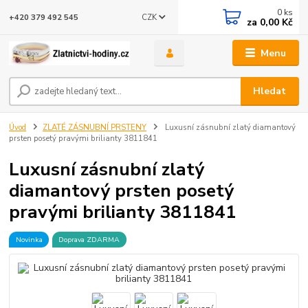
0
ks
CZK
+420 379 492 545
za
0,00 Kč
Menu
Hledat
Úvod
ZLATÉ ZÁSNUBNÍ PRSTENY
Luxusní zásnubní zlatý diamantový
prsten posetý pravými brilianty 3811841
Luxusní zásnubní zlatý
diamantový prsten posetý
pravými brilianty 3811841
Novinka
Doprava ZDARMA