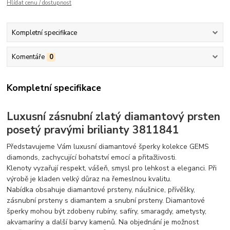
Hlídat cenu / dostupnost
Kompletní specifikace
Komentáře
0
Kompletní specifikace
Luxusní zásnubní zlatý diamantový prsten
posetý pravými brilianty 3811841
Představujeme Vám luxusní diamantové šperky kolekce GEMS
diamonds, zachycující bohatství emocí a přitažlivosti.
Klenoty vyzařují respekt, vášeň, smysl pro lehkost a eleganci. Při
výrobě je kladen velký důraz na řemeslnou kvalitu.
Nabídka obsahuje diamantové prsteny, náušnice, přívěšky,
zásnubní prsteny s diamantem a snubní prsteny. Diamantové
šperky mohou být zdobeny rubíny, safíry, smaragdy, ametysty,
akvamaríny a další barvy kamenů. Na objednání je možnost