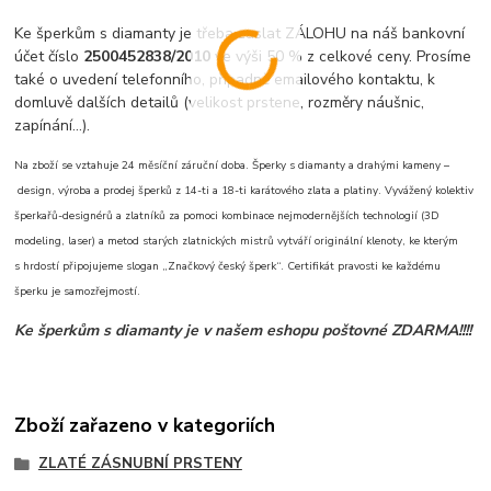
Ke šperkům s diamanty je třeba zaslat ZÁLOHU na náš bankovní
účet číslo
2500452838/2010
ve výši 50 % z celkové ceny. Prosíme
také o uvedení telefonního, případně emailového kontaktu, k
domluvě dalších detailů (velikost prstene, rozměry náušnic,
zapínání...).
Na zboží se vztahuje 24 měsíční záruční doba. Šperky s diamanty a drahými kameny –
design, výroba a prodej šperků z 14-ti a 18-ti karátového zlata a platiny. Vyvážený kolektiv
šperkařů-designérů a zlatníků za pomoci kombinace nejmodernějších technologií (3D
modeling, laser) a metod starých zlatnických mistrů vytváří originální klenoty, ke kterým
s hrdostí připojujeme slogan „Značkový český šperk“. Certifikát pravosti ke každému
šperku je samozřejmostí.
Ke šperkům s diamanty je v našem eshopu poštovné ZDARMA!!!!
Zboží zařazeno v kategoriích
ZLATÉ ZÁSNUBNÍ PRSTENY