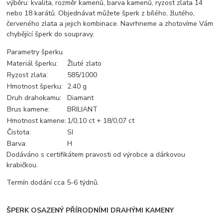
výběru: kvalita, rozměr kamenů, barva kamenů, ryzost zlata 14
nebo 18 karátů. Objednávat můžete šperk z bílého, žlutého,
červeného zlata a jejich kombinace. Navrhneme a zhotovíme Vám
chybějící šperk do soupravy.
Parametry šperku
Materiál šperku:
Žluté zlato
Ryzost zlata:
585/1000
Hmotnost šperku:
2.40 g
Druh drahokamu:
Diamant
Brus kamene:
BRILIANT
Hmotnost kamene:
1/0,10 ct + 18/0,07 ct
Čistota:
SI
Barva:
H
Dodáváno s certifikátem pravosti od výrobce a dárkovou
krabičkou.
Termín dodání cca 5-6 týdnů.
ŠPERK OSAZENÝ PŘÍRODNÍMI DRAHÝMI KAMENY