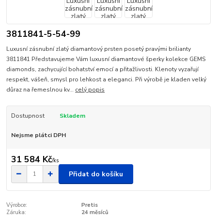
3811841-5-54-99
Luxusní zásnubní zlatý diamantový prsten posetý pravými brilianty
3811841 Představujeme Vám luxusní diamantové šperky kolekce GEMS
diamonds, zachycující bohatství emocí a přitažlivosti. Klenoty vyzařují
respekt, vášeň, smysl pro lehkost a eleganci. Při výrobě je kladen velký
důraz na řemeslnou kv...
celý popis
Dostupnost
Skladem
Nejsme plátci DPH
31 584 Kč
/
ks
Přidat do košíku
Výrobce:
Pretis
Záruka:
24 měsíců