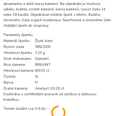
akvamaríny a další barvy kamenů. Na objednání je možnost
výběru: kvalita, rozměr kamenů, barva kamenů, ryzost zlata 14
nebo 18 karátů. Objednávat můžete šperk z bílého, žlutého,
červeného zlata a jejich kombinace. Navrhneme a zhotovíme Vám
chybějící šperk do soupravy.
Parametry šperku
Materiál šperku:
Žluté zlato
Ryzost zlata:
585/1000
Hmotnost šperku:
2.10 g
Druh drahokamu:
Diamant
Brus kamene:
BRILIANT
Hmotnost kamene:
6/0,03 ct
Čistota:
SI
Barva:
H
Drahé kameny:
Ametyst 1/0,20 ct
Dodáváno s certifikátem pravosti od výrobce a dárkovou
krabičkou.
Termín dodání cca 5-6 týdnů.