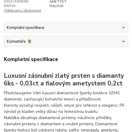
DRUH KAMENE:
AMETYST
BARVA:
FIALOVÁ
Hlídat cenu / dostupnost
Kompletní specifikace
Komentáře
0
Kompletní specifikace
Luxusní zásnubní zlatý prsten s diamanty
6ks - 0,03ct a fialovým ametystem 0,2ct
Představujeme Vám luxusní diamantové šperky kolekce GEMS
diamonds, zachycující bohatství emocí a přitažlivosti.
Klenoty vyzařují respekt, vášeň, smysl pro lehkost a eleganci. Při
výrobě je kladen velký důraz na řemeslnou kvalitu.
Nabídka obsahuje diamantové prsteny, náušnice, přívěšky,
zásnubní prsteny s diamantem a snubní prsteny. Diamantové
šperky mohou být zdobeny rubíny, safíry, smaragdy, ametysty,