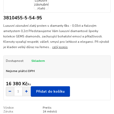
3810455-5-54-95
Luxusní zásnubní zlatý prsten s diamanty 6ks - 0,03ct a fialovým
ametystem 0,2ct Představujeme Vám luxusní diamantové šperky
kolekce GEMS diamonds, zachycující bohatství emocí a přitažlivosti.
Klenoty vyzařují respekt, vášeň, smysl pro lehkost a eleganci. Při výrobě
je kladen velký důraz na řemes...
celý popis
Dostupnost
Skladem
Nejsme plátci DPH
16 380 Kč
/
ks
Přidat do košíku
Výrobce:
Pretis
Záruka:
24 měsíců