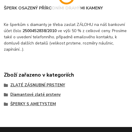
ŠPERK OSAZENÝ PŘÍRODNÍMI DRAHÝMI KAMENY
Ke šperkům s diamanty je třeba zaslat ZÁLOHU na náš bankovní
účet číslo
2500452838/2010
ve výši 50 % z celkové ceny. Prosíme
také o uvedení telefonního, případně emailového kontaktu, k
domluvě dalších detailů (velikost prstene, rozměry náušnic,
zapínání...).
Zboží zařazeno v kategoriích
ZLATÉ ZÁSNUBNÍ PRSTENY
Diamantové zlaté prsteny
ŠPERKY S AMETYSTEM