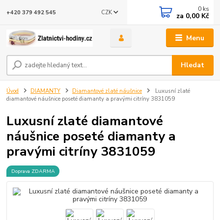
0
ks
CZK
+420 379 492 545
za
0,00 Kč
Menu
Hledat
Úvod
DIAMANTY
Diamantové zlaté náušnice
Luxusní zlaté
diamantové náušnice poseté diamanty a pravými citríny 3831059
Luxusní zlaté diamantové
náušnice poseté diamanty a
pravými citríny 3831059
Doprava ZDARMA