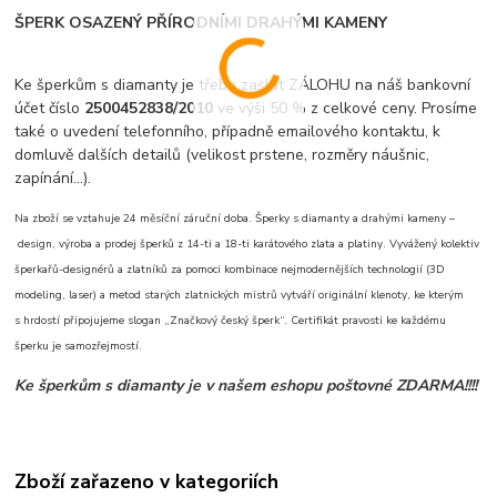
ŠPERK OSAZENÝ PŘÍRODNÍMI DRAHÝMI KAMENY
Ke šperkům s diamanty je třeba zaslat ZÁLOHU na náš bankovní
účet číslo
2500452838/2010
ve výši 50 % z celkové ceny. Prosíme
také o uvedení telefonního, případně emailového kontaktu, k
domluvě dalších detailů (velikost prstene, rozměry náušnic,
zapínání...).
Na zboží se vztahuje 24 měsíční záruční doba. Šperky s diamanty a drahými kameny –
design, výroba a prodej šperků z 14-ti a 18-ti karátového zlata a platiny. Vyvážený kolektiv
šperkařů-designérů a zlatníků za pomoci kombinace nejmodernějších technologií (3D
modeling, laser) a metod starých zlatnických mistrů vytváří originální klenoty, ke kterým
s hrdostí připojujeme slogan „Značkový český šperk“. Certifikát pravosti ke každému
šperku je samozřejmostí.
Ke šperkům s diamanty je v našem eshopu poštovné ZDARMA!!!!
Zboží zařazeno v kategoriích