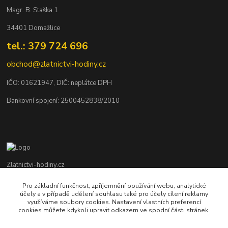
Msgr. B. Staška 1
34401 Domažlice
tel.: 379 724 696
obchod@zlatnictvi-hodiny.cz
IČO: 0
1621947
, DIČ: neplátce DPH
Bankovní spojení: 2500452838/2010
Zlatnictvi-hodiny.cz
Pro základní funkčnost, zpříjemnění používání webu, analytické
+420 379 492 545
účely a v případě udělení souhlasu také pro účely cílení reklamy
Po - Pá: 9,00 - 17,00 hod., So: 9,00 - 11,30 hod.
využíváme soubory cookies. Nastavení vlastních preferencí
cookies můžete kdykoli upravit odkazem ve spodní části stránek.
obchod@zlatnictvi-hodiny.cz