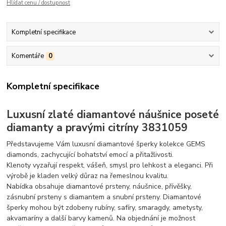
Hlídat cenu / dostupnost
Kompletní specifikace
Komentáře
0
Kompletní specifikace
Luxusní zlaté diamantové náušnice poseté
diamanty a pravými citríny 3831059
Představujeme Vám luxusní diamantové šperky kolekce GEMS
diamonds, zachycující bohatství emocí a přitažlivosti.
Klenoty vyzařují respekt, vášeň, smysl pro lehkost a eleganci. Při
výrobě je kladen velký důraz na řemeslnou kvalitu.
Nabídka obsahuje diamantové prsteny, náušnice, přívěšky,
zásnubní prsteny s diamantem a snubní prsteny. Diamantové
šperky mohou být zdobeny rubíny, safíry, smaragdy, ametysty,
akvamaríny a další barvy kamenů. Na objednání je možnost