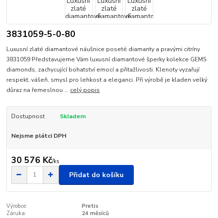
3831059-5-0-80
Luxusní zlaté diamantové náušnice poseté diamanty a pravými citríny
3831059 Představujeme Vám luxusní diamantové šperky kolekce GEMS
diamonds, zachycující bohatství emocí a přitažlivosti. Klenoty vyzařují
respekt, vášeň, smysl pro lehkost a eleganci. Při výrobě je kladen velký
důraz na řemeslnou ...
celý popis
Dostupnost
Skladem
Nejsme plátci DPH
30 576 Kč
/
ks
Přidat do košíku
Výrobce:
Pretis
Záruka:
24 měsíců