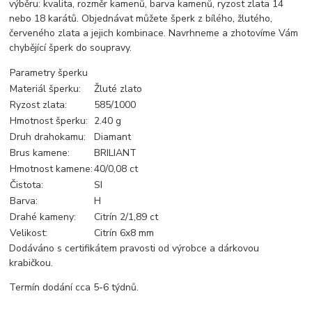
výběru: kvalita, rozměr kamenů, barva kamenů, ryzost zlata 14
nebo 18 karátů. Objednávat můžete šperk z bílého, žlutého,
červeného zlata a jejich kombinace. Navrhneme a zhotovíme Vám
chybějící šperk do soupravy.
Parametry šperku
Materiál šperku:
Žluté zlato
Ryzost zlata:
585/1000
Hmotnost šperku:
2.40 g
Druh drahokamu:
Diamant
Brus kamene:
BRILIANT
Hmotnost kamene:
40/0,08 ct
Čistota:
SI
Barva:
H
Drahé kameny:
Citrín 2/1,89 ct
Velikost:
Citrín 6x8 mm
Dodáváno s certifikátem pravosti od výrobce a dárkovou
krabičkou.
Termín dodání cca 5-6 týdnů.