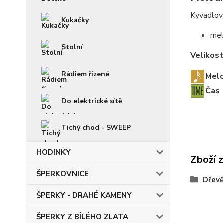
Kyvadlov
Kukačky
mel
Stolní
Velikost
Rádiem řízené
Melo
Čas
Do elektrické sítě
Tichý chod - SWEEP
HODINKY
Zboží 
ŠPERKOVNICE
Dřev
ŠPERKY - DRAHÉ KAMENY
ŠPERKY Z BÍLÉHO ZLATA