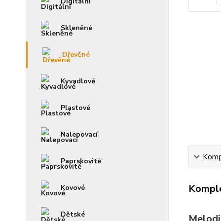
Digitální
Skleněné
Dřevěné
Kyvadlové
Plastové
Nalepovací
Kompl
Paprskovité
Komple
Kovové
Dětské
Melodi