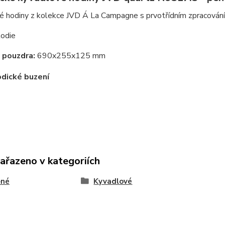
é hodiny z kolekce JVD Á La Campagne s prvotřídním zpracování
odie
 pouzdra:
690x255x125 mm
dické buzení
zařazeno v kategoriích
ěné
Kyvadlové