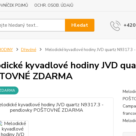
VNÍČEK POJMŮ
OCHR. OSOB. ÚDAJŮ
Hledat
+420
HODINY
Dřevěné
Melodické kyvadlové hodiny JVD quartz N9317.
dické kyvadlové hodiny JVD qua
TOVNÉ ZDARMA
 ZDARMA
Melodi
POŠTO
Campag
franco
Melodi