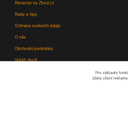
Recenze na Zbozi.cz
Rady a tipy
Ochrana osobních údajů
O nás
Obchodní podmínky
Vrátit zboží
Doprava
Pro základní funk
účely cílení reklam
Kontakty