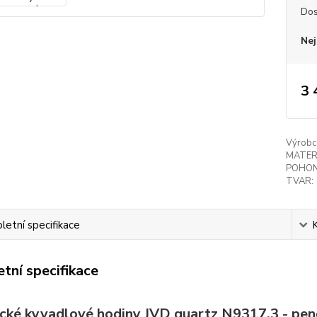
Dos
Nej
3 
Výrobc
MATER
POHON
TVAR:
etní specifikace
tní specifikace
cké kyvadlové hodiny JVD quartz N9317.3 -