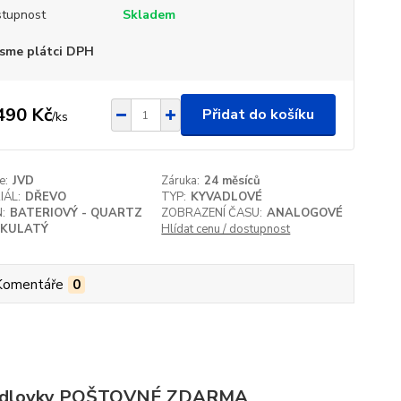
tupnost
Skladem
sme plátci DPH
490 Kč
Přidat do košíku
/
ks
e:
JVD
Záruka:
24 měsíců
IÁL:
DŘEVO
TYP:
KYVADLOVÉ
:
BATERIOVÝ - QUARTZ
ZOBRAZENÍ ČASU:
ANALOGOVÉ
KULATÝ
Hlídat cenu / dostupnost
Komentáře
0
 pendlovky POŠTOVNÉ ZDARMA