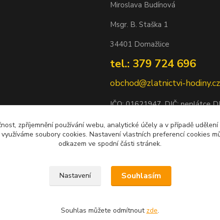
Miroslava Budínová
Msgr. B. Staška 1
34401 Domažlice
tel.: 379 724 696
obchod@zlatnictvi-hodiny.cz
IČO: 0
1621947
, DIČ: neplátce 
Bankovní spojení: 2500452838/
čnost, zpříjemnění používání webu, analytické účely a v případě udělení
y využíváme soubory cookies. Nastavení vlastních preferencí cookies mů
odkazem ve spodní části stránek.
Souhlasím
Nastavení
Souhlas můžete odmítnout
zde
.