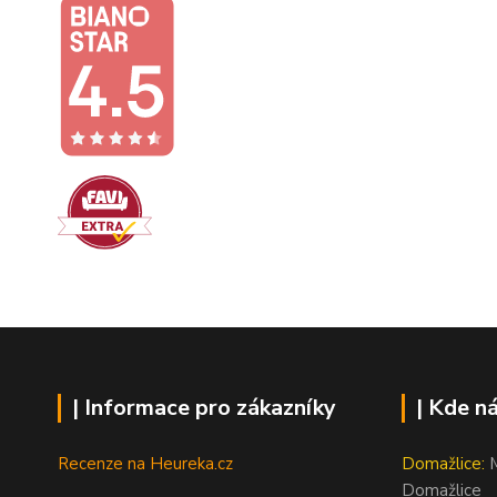
| Informace pro zákazníky
| Kde n
Recenze na Heureka.cz
Domažlice:
M
Domažlice