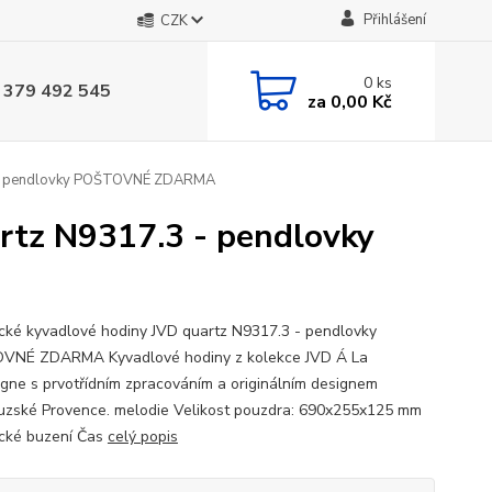
Přihlášení
CZK
0
ks
 379 492 545
za
0,00 Kč
3 - pendlovky POŠTOVNÉ ZDARMA
rtz N9317.3 - pendlovky
cké kyvadlové hodiny JVD quartz N9317.3 - pendlovky
VNÉ ZDARMA Kyvadlové hodiny z kolekce JVD Á La
ne s prvotřídním zpracováním a originálním designem
uzské Provence. melodie Velikost pouzdra: 690x255x125 mm
cké buzení Čas
celý popis