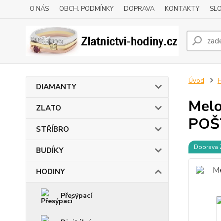
O NÁS
OBCH. PODMÍNKY
DOPRAVA
KONTAKTY
SLO
Úvod
DIAMANTY
Melo
ZLATO
POŠ
STŘÍBRO
Doprava
BUDÍKY
HODINY
Přesýpací