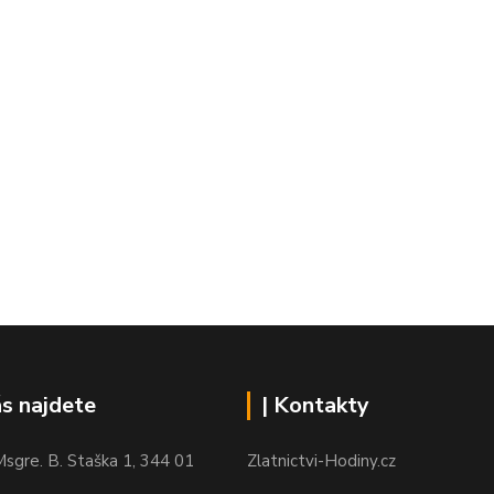
ás najdete
| Kontakty
sgre. B. Staška 1, 344 01
Zlatnictvi-Hodiny.cz