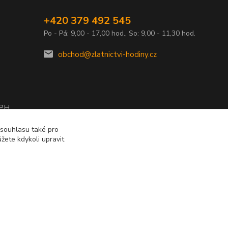
+420 379 492 545
Po - Pá: 9,00 - 17,00 hod., So: 9,00 - 11,30 hod.
obchod@zlatnictvi-hodiny.cz
DPH
2010
 souhlasu také pro
žete kdykoli upravit
Vytvořeno na
Eshop-rychle.cz