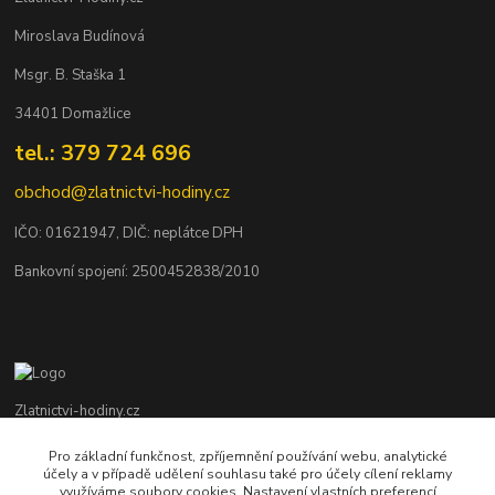
Miroslava Budínová
Msgr. B. Staška 1
34401 Domažlice
tel.: 379 724 696
obchod@zlatnictvi-hodiny.cz
IČO: 0
1621947
, DIČ: neplátce DPH
Bankovní spojení: 2500452838/2010
Zlatnictvi-hodiny.cz
Pro základní funkčnost, zpříjemnění používání webu, analytické
+420 379 492 545
účely a v případě udělení souhlasu také pro účely cílení reklamy
Po - Pá: 9,00 - 17,00 hod., So: 9,00 - 11,30 hod.
využíváme soubory cookies. Nastavení vlastních preferencí