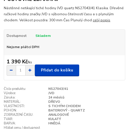
Nástěnné netikající tiché hodiny JVD quartz NS27043/41 Klasika. Dřevěné
ručkové hodiny značky JVD s výbornou čitelností času a s plynulým
chodem. Velikost pouzdra: 300 mm Čas Plynulý chod
celý popis
Dostupnost
Skladem
Nejsme plátci DPH
1 390 Kč
/
ks
Přidat do košíku
Číslo produktu:
NS27043/41
Výrobce:
JVD
Záruka:
24 měsíců
MATERIÁL:
DŘEVO
VLASTNOSTI:
S TICHÝM CHODEM
POHON:
BATERIOVÝ - QUARTZ
ZOBRAZENÍ ČASU:
ANALOGOVÉ
TVAR:
KULATÝ
BARVA:
HNĚDÁ
Hlídat cenu / dostupnost