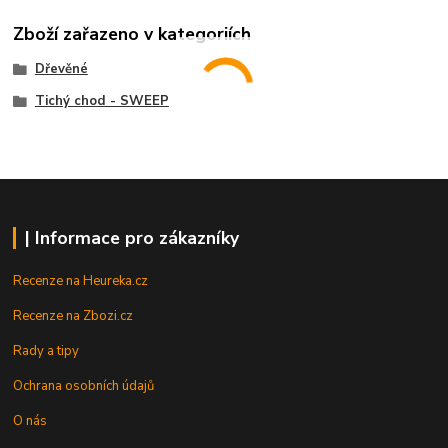
Zboží zařazeno v kategoriích
Dřevěné
Tichý chod - SWEEP
| Informace pro zákazníky
Recenze na Heureka.cz
Recenze na Zbozi.cz
Rady a tipy
Ochrana osobních údajů
O nás