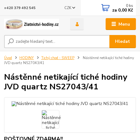
0
ks
CZK
+420 379 492 545
za
0,00 Kč
Menu
Hledat
Úvod
HODINY
Tichý chod - SWEEP
Nástěnné netikající tiché hodiny
JVD quartz NS27043/41
Nástěnné netikající tiché hodiny
JVD quartz NS27043/41
POŠTOVNÉ ZDARMA!!