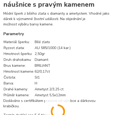
náušnice s pravým kamenem
Módní šperk z bílého zlata s diamanty a ametystem. Vhodné jako
dárek k významné životní události. Na objednání je
možnost výběru barvy kamene.
Parametry
Materiál šperku:
Bílé zlato
Ryzost zlata:
AU 585/1000 (14 kar.)
Hmotnost šperku:
2,50gr
Druh drahokamu:
Diamant
Brus kamene:
BRILIANT
Hmotnost kamene:
62/0,17ct
Čistota:
SI1
Barva:
H
Drahé kameny:
Ametyst 2/3,25 ct
Průměr kamene:
Ametyst 5,5x12mm
Dodáváno s certifikátem pravosti od výrobce a dárkovou
krabičkou.