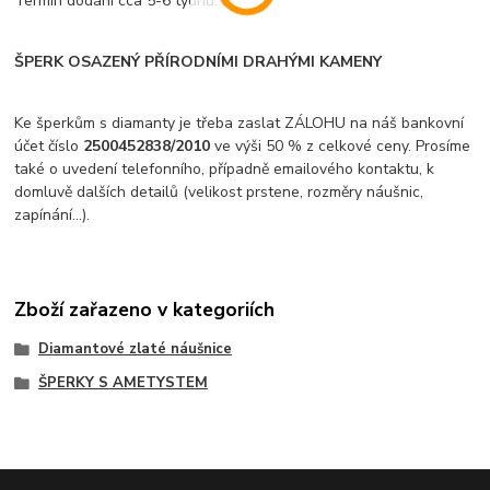
Termín dodání cca 5-6 týdnů.
ŠPERK OSAZENÝ PŘÍRODNÍMI DRAHÝMI KAMENY
Ke šperkům s diamanty je třeba zaslat ZÁLOHU na náš bankovní
účet číslo
2500452838/2010
ve výši 50 % z celkové ceny. Prosíme
také o uvedení telefonního, případně emailového kontaktu, k
domluvě dalších detailů (velikost prstene, rozměry náušnic,
zapínání...).
Zboží zařazeno v kategoriích
Diamantové zlaté náušnice
ŠPERKY S AMETYSTEM