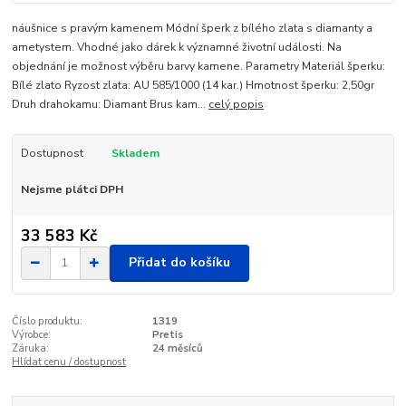
náušnice s pravým kamenem Módní šperk z bílého zlata s diamanty a
ametystem. Vhodné jako dárek k významné životní události. Na
objednání je možnost výběru barvy kamene. Parametry Materiál šperku:
Bílé zlato Ryzost zlata: AU 585/1000 (14 kar.) Hmotnost šperku: 2,50gr
Druh drahokamu: Diamant Brus kam...
celý popis
Dostupnost
Skladem
Nejsme plátci DPH
33 583 Kč
Přidat do košíku
Číslo produktu:
1319
Výrobce:
Pretis
Záruka:
24 měsíců
Hlídat cenu / dostupnost