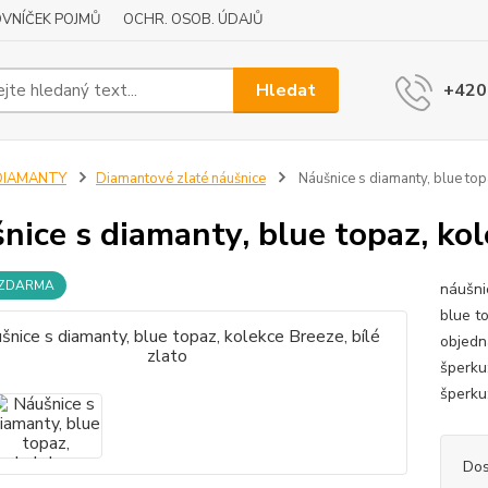
VNÍČEK POJMŮ
OCHR. OSOB. ÚDAJŮ
Hledat
+420
DIAMANTY
Diamantové zlaté náušnice
Náušnice s diamanty, blue topa
nice s diamanty, blue topaz, kol
 ZDARMA
náušni
blue t
objedn
šperku
šperku
Dos