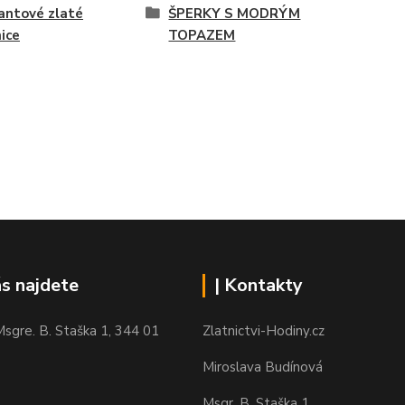
antové zlaté
ŠPERKY S MODRÝM
ice
TOPAZEM
ás najdete
| Kontakty
sgre. B. Staška 1, 344 01
Zlatnictvi-Hodiny.cz
Miroslava Budínová
Msgr. B. Staška 1