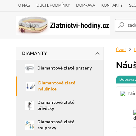
O NÁS
OBCH. PODMÍNKY
DOPRAVA
KONTAKTY
SLO
Úvod
DIAMANTY
Náuš
Diamantové zlaté prsteny
Doprava
Diamantové zlaté
náušnice
Diamantové zlaté
přívěsky
Diamantové zlaté
soupravy