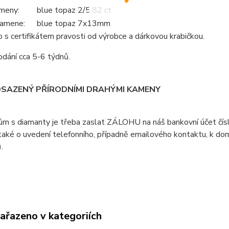
meny:
blue topaz 2/5,82 ct
kamene:
blue topaz 7x13mm
s certifikátem pravosti od výrobce a dárkovou krabičkou.
dání cca 5-6 týdnů.
OSAZENÝ PŘÍRODNÍMI DRAHÝMI KAMENY
ům s diamanty je třeba zaslat ZÁLOHU na náš bankovní účet čí
aké o uvedení telefonního, případně emailového kontaktu, k doml
).
zařazeno v kategoriích