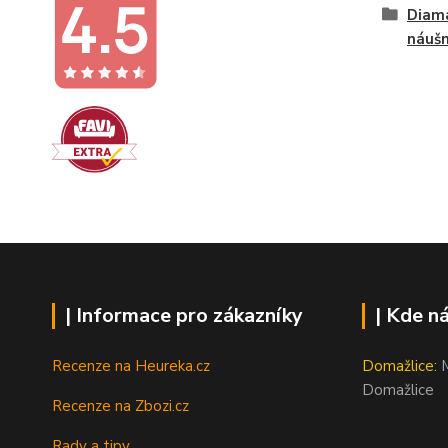
Diam
náušn
| Informace pro zákazníky
| Kde n
Recenze na Heureka.cz
Domažlice:
M
Domažlice
Recenze na Zbozi.cz
Rady a tipy