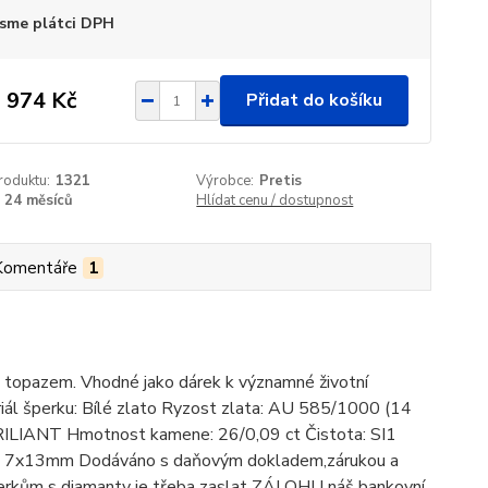
sme plátci DPH
 974 Kč
Přidat do košíku
roduktu:
1321
Výrobce:
Pretis
24 měsíců
Hlídat cenu / dostupnost
Komentáře
1
e topazem. Vhodné jako dárek k významné životní
iál šperku: Bílé zlato Ryzost zlata: AU 585/1000 (14
BRILIANT Hmotnost kamene: 26/0,09 ct Čistota: SI1
paz 7x13mm Dodáváno s daňovým dokladem,zárukou a
šperkům s diamanty je třeba zaslat ZÁLOHU náš bankovní