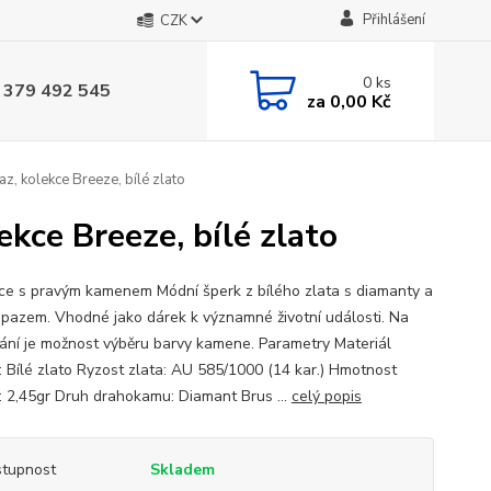
Přihlášení
CZK
0
ks
 379 492 545
za
0,00 Kč
z, kolekce Breeze, bílé zlato
ekce Breeze, bílé zlato
ce s pravým kamenem Módní šperk z bílého zlata s diamanty a
opazem. Vhodné jako dárek k významné životní události. Na
ání je možnost výběru barvy kamene. Parametry Materiál
: Bílé zlato Ryzost zlata: AU 585/1000 (14 kar.) Hmotnost
: 2,45gr Druh drahokamu: Diamant Brus ...
celý popis
tupnost
Skladem