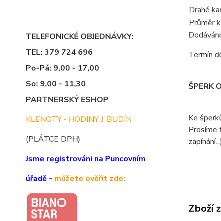
Drahé ka
Průměr 
Dodáváno 
TELEFONICKÉ OBJEDNÁVKY:
TEL: 379 724 696
Termín do
Po-Pá: 9,00 - 17,00
So: 9,00 - 11,30
ŠPERK 
PARTNERSKÝ ESHOP
Ke šperk
KLENOTY - HODINY J. BUDÍN
Prosíme t
(PLÁTCE DPH)
zapínání...
Jsme registrováni na Puncovním
úřadě -
můžete ověřit zde:
Zboží 