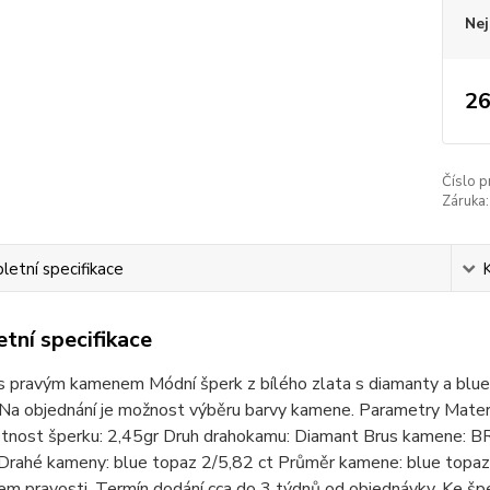
Nej
26
Číslo p
Záruka:
etní specifikace
tní specifikace
 s pravým kamenem Módní šperk z bílého zlata s diamanty a blu
 Na objednání je možnost výběru barvy kamene. Parametry Mater
otnost šperku: 2,45gr Druh drahokamu: Diamant Brus kamene: 
 Drahé kameny: blue topaz 2/5,82 ct Průměr kamene: blue to
tem pravosti. Termín dodání cca do 3 týdnů od objednávky. Ke 