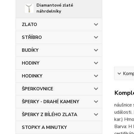
Diamantové zlaté
náhrdelníky
ZLATO
STŘÍBRO
BUDÍKY
HODINY
Kompl
HODINKY
ŠPERKOVNICE
Komple
ŠPERKY - DRAHÉ KAMENY
náušnice
události.
ŠPERKY Z BÍLÉHO ZLATA
kar.) Hm
Barva: H
STOPKY A MINUTKY
certifiká