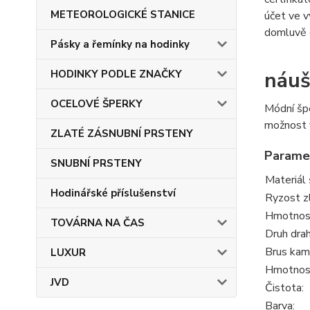
METEOROLOGICKÉ STANICE
účet ve 
domluvě d
Pásky a řemínky na hodinky
náuš
HODINKY PODLE ZNAČKY
OCELOVÉ ŠPERKY
Módní špe
možnost 
ZLATÉ ZÁSNUBNÍ PRSTENY
Parame
SNUBNÍ PRSTENY
Materiál 
Hodinářské příslušenství
Ryzost z
Hmotnost
TOVÁRNA NA ČAS
Druh dra
Brus kam
LUXUR
Hmotnos
JVD
Čistota:
Barva: