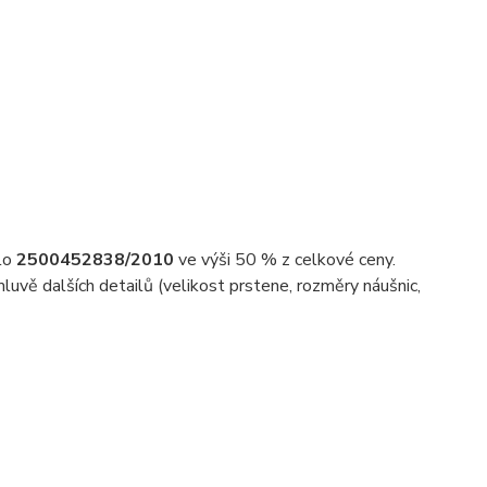
slo
2500452838/2010
ve výši 50 % z celkové ceny.
uvě dalších detailů (velikost prstene, rozměry náušnic,