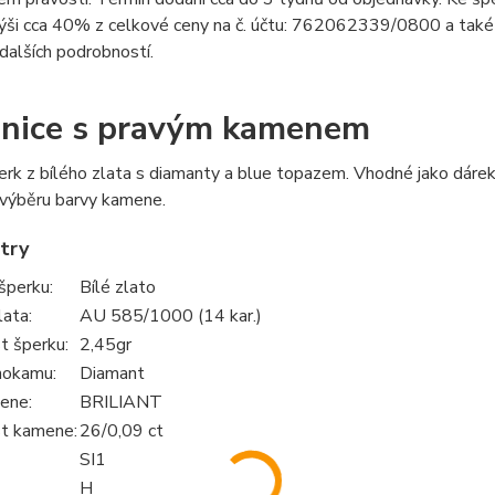
výši cca 40% z celkové ceny na č. účtu: 762062339/0800 a také
alších podrobností.
nice s pravým kamenem
rk z bílého zlata s diamanty a blue topazem. Vhodné jako dárek 
výběru barvy kamene.
try
šperku:
Bílé zlato
lata:
AU 585/1000 (14 kar.)
 šperku:
2,45gr
hokamu:
Diamant
ene:
BRILIANT
t kamene:
26/0,09 ct
SI1
H