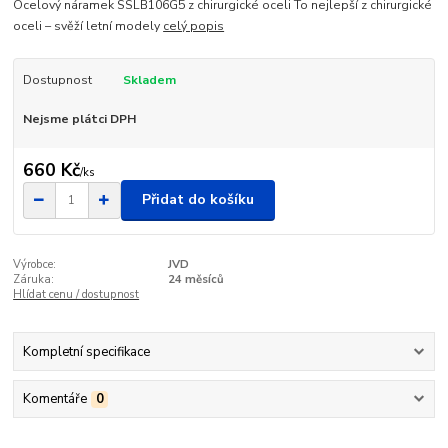
Ocelový náramek SSLB106G5 z chirurgické oceli To nejlepší z chirurgické
oceli – svěží letní modely
celý popis
Dostupnost
Skladem
Nejsme plátci DPH
660 Kč
/
ks
Přidat do košíku
Výrobce:
JVD
Záruka:
24 měsíců
Hlídat cenu / dostupnost
Kompletní specifikace
Komentáře
0