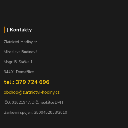
| Kontakty
Zlatnictvi-Hodiny.cz
Miroslava Budínová
Msgr. B. Staška 1
34401 Domažlice
tel.: 379 724 696
obchod@zlatnictvi-hodiny.cz
IČO: 0
1621947
, DIČ: neplátce DPH
Bankovní spojení: 2500452838/2010