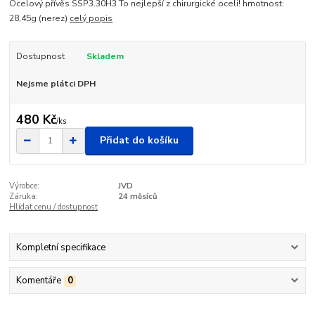
Ocelový přívěs SSP3.30H3 To nejlepší z chirurgické oceli! hmotnost:
28,45g (nerez)
celý popis
Dostupnost
Skladem
Nejsme plátci DPH
480 Kč
/
ks
Přidat do košíku
Výrobce:
JVD
Záruka:
24 měsíců
Hlídat cenu / dostupnost
Kompletní specifikace
Komentáře
0