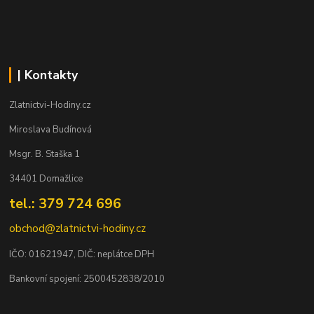
| Kontakty
Zlatnictvi-Hodiny.cz
Miroslava Budínová
Msgr. B. Staška 1
34401 Domažlice
tel.: 379 724 696
obchod@zlatnictvi-hodiny.cz
IČO: 0
1621947
, DIČ: neplátce DPH
Bankovní spojení: 2500452838/2010