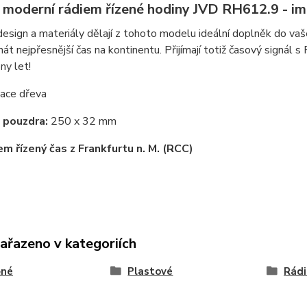
 moderní rádiem řízené hodiny JVD RH612.9 - im
esign a materiály dělají z tohoto modelu ideální doplněk do vaš
át nejpřesnější čas na kontinentu. Přijímají totiž časový signál 
ny let!
tace dřeva
 pouzdra:
250 x 32 mm
m řízený čas z Frankfurtu n. M. (RCC)
zařazeno v kategoriích
ěné
Plastové
Rádi