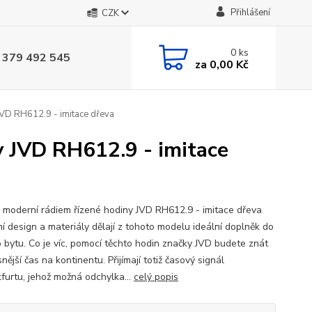
Přihlášení
CZK
0
ks
 379 492 545
za
0,00 Kč
JVD RH612.9 - imitace dřeva
y JVD RH612.9 - imitace
 moderní rádiem řízené hodiny JVD RH612.9 - imitace dřeva
í design a materiály dělají z tohoto modelu ideální doplněk do
 bytu. Co je víc, pomocí těchto hodin značky JVD budete znát
nější čas na kontinentu. Přijímají totiž časový signál
kfurtu, jehož možná odchylka...
celý popis