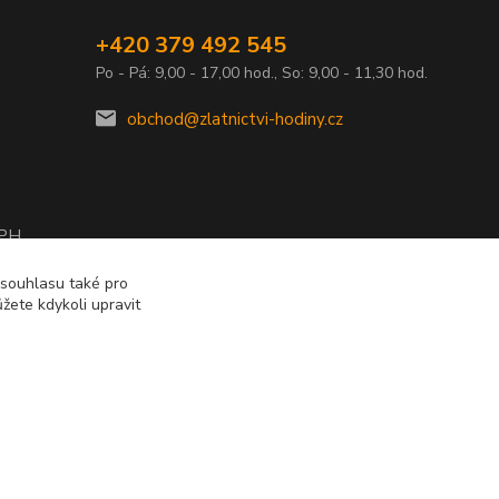
+420 379 492 545
Po - Pá: 9,00 - 17,00 hod., So: 9,00 - 11,30 hod.
obchod@zlatnictvi-hodiny.cz
DPH
2010
 souhlasu také pro
žete kdykoli upravit
Vytvořeno na
Eshop-rychle.cz