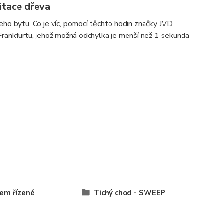
itace dřeva
eho bytu. Co je víc, pomocí těchto hodin značky JVD
s Frankfurtu, jehož možná odchylka je menší než 1 sekunda
em řízené
Tichý chod - SWEEP