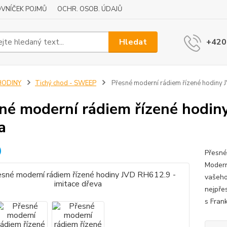
VNÍČEK POJMŮ
OCHR. OSOB. ÚDAJŮ
Hledat
+420
HODINY
Tichý chod - SWEEP
Přesné moderní rádiem řízené hodiny 
né moderní rádiem řízené hodin
a
Přesné
Modern
vašeho
nejpřes
s Fran