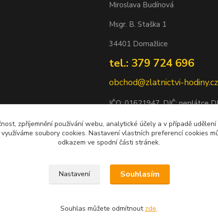
Miroslava Budínová
Msgr. B. Staška 1
34401 Domažlice
tel.: 379 724 696
obchod@zlatnictvi-hodiny.cz
IČO: 0
1621947
, DIČ: neplátce 
Bankovní spojení: 2500452838/
čnost, zpříjemnění používání webu, analytické účely a v případě udělení
y využíváme soubory cookies. Nastavení vlastních preferencí cookies mů
odkazem ve spodní části stránek.
Souhlasím
Nastavení
Souhlas můžete odmítnout
zde
.