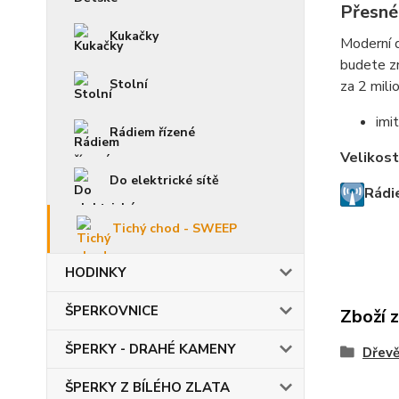
Přesné
Kukačky
Moderní d
budete zn
Stolní
za 2 milio
imi
Rádiem řízené
Velikost
Do elektrické sítě
Rádie
Tichý chod - SWEEP
HODINKY
ŠPERKOVNICE
Zboží 
ŠPERKY - DRAHÉ KAMENY
Dřev
ŠPERKY Z BÍLÉHO ZLATA