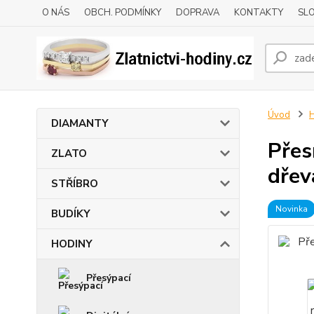
O NÁS
OBCH. PODMÍNKY
DOPRAVA
KONTAKTY
SLO
Úvod
DIAMANTY
Přes
ZLATO
dřev
STŘÍBRO
Novinka
BUDÍKY
HODINY
Přesýpací