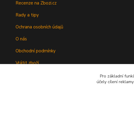
Recenze na Zbozi.cz
Rady a tipy
Ochrana osobních údajů
O nás
Obchodní podmínky
Vrátit zboží
Doprava
Pro základní funk
účely cílení reklam
Kontakty