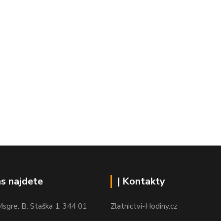
ás najdete
| Kontakty
sgre. B. Staška 1, 344 01
Zlatnictvi-Hodiny.cz