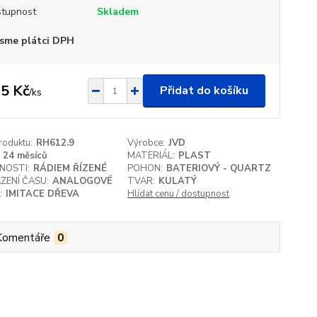
tupnost
Skladem
sme plátci DPH
5 Kč
Přidat do košíku
/
ks
roduktu:
RH612.9
Výrobce:
JVD
24 měsíců
MATERIÁL:
PLAST
NOSTI:
RÁDIEM ŘÍZENÉ
POHON:
BATERIOVÝ - QUARTZ
ZENÍ ČASU:
ANALOGOVÉ
TVAR:
KULATÝ
:
IMITACE DŘEVA
Hlídat cenu / dostupnost
Komentáře
0