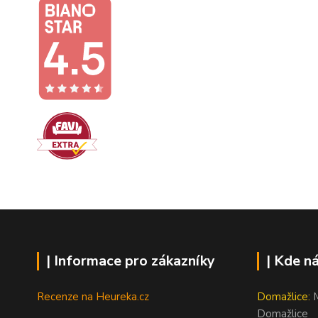
| Informace pro zákazníky
| Kde n
Recenze na Heureka.cz
Domažlice:
M
Domažlice