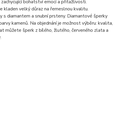
hycující bohatství emocí a přitažlivosti.
je kladen velký důraz na řemeslnou kvalitu.
eny s diamantem a snubní prsteny. Diamantové šperky
barvy kamenů. Na objednání je možnost výběru: kvalita,
t můžete šperk z bílého, žlutého, červeného zlata a
.