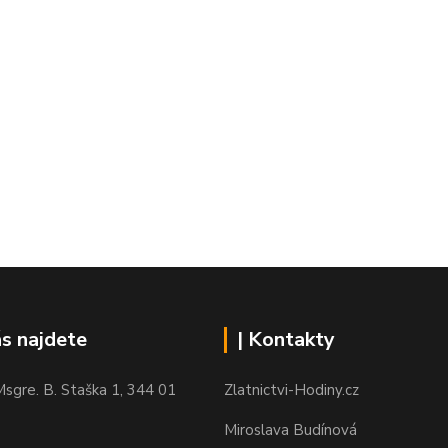
ás najdete
| Kontakty
sgre. B. Staška 1, 344 01
Zlatnictvi-Hodiny.cz
Miroslava Budínová