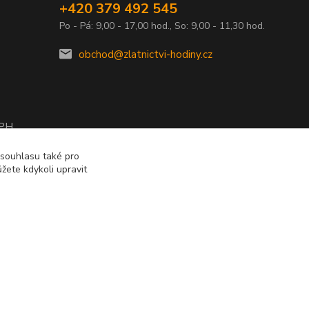
+420 379 492 545
Po - Pá: 9,00 - 17,00 hod., So: 9,00 - 11,30 hod.
obchod@zlatnictvi-hodiny.cz
DPH
2010
 souhlasu také pro
žete kdykoli upravit
Vytvořeno na
Eshop-rychle.cz