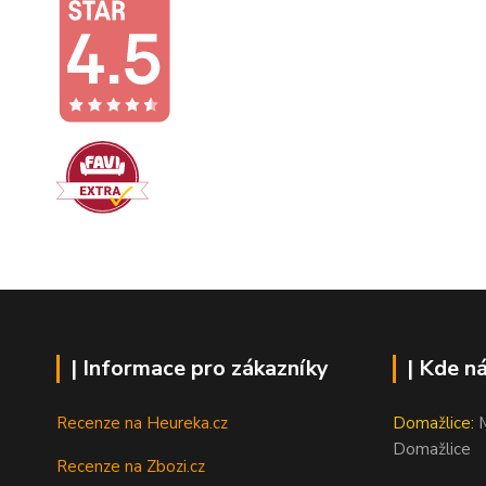
| Informace pro zákazníky
| Kde n
Recenze na Heureka.cz
Domažlice:
M
Domažlice
Recenze na Zbozi.cz