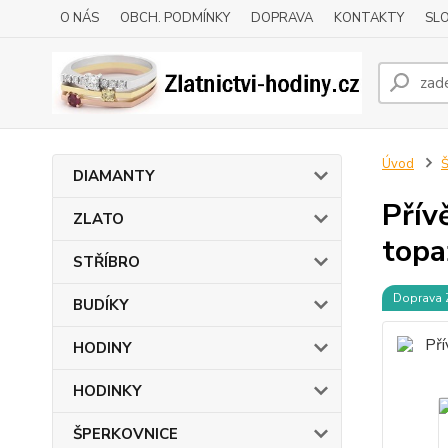
O NÁS
OBCH. PODMÍNKY
DOPRAVA
KONTAKTY
SLO
Úvod
DIAMANTY
Přív
ZLATO
topa
STŘÍBRO
Doprava
BUDÍKY
HODINY
HODINKY
ŠPERKOVNICE