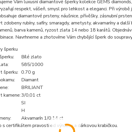
jeme Vám luxusní diamantové šperky kolekce GEMS diamonds, zac
yzařují respekt, vášeň, smysl pro lehkost a eleganci. Při výrobě 
bsahuje diamantové prsteny, náušnice, přívěšky, zásnubní prst
 zdobeny rubíny, safíry, smaragdy, ametysty, akvamaríny a další 
menů, barva kamenů, ryzost zlata 14 nebo 18 karátů. Objednáva
mbinace. Navrhneme a zhotovíme Vám chybějící šperk do soupravy
y šperku
šperku:
Bílé zlato
lata:
585/1000
 šperku:
0.70 g
hokamu:
Diamant
ene:
BRILIANT
t kamene:
3/0,01 ct
SI
H
meny:
Akvamarín 1/0,14 ct
s certifikátem pravosti od výrobce a dárkovou krabičkou.