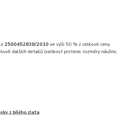
slo
2500452838/2010
ve výši 50 % z celkové ceny.
uvě dalších detailů (velikost prstene, rozměry náušnic,
ěsky z bílého zlata