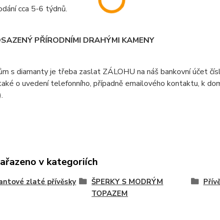
dání cca 5-6 týdnů.
OSAZENÝ PŘÍRODNÍMI DRAHÝMI KAMENY
ům s diamanty je třeba zaslat ZÁLOHU na náš bankovní účet čí
aké o uvedení telefonního, případně emailového kontaktu, k doml
).
zařazeno v kategoriích
ntové zlaté přívěsky
ŠPERKY S MODRÝM
Přív
TOPAZEM