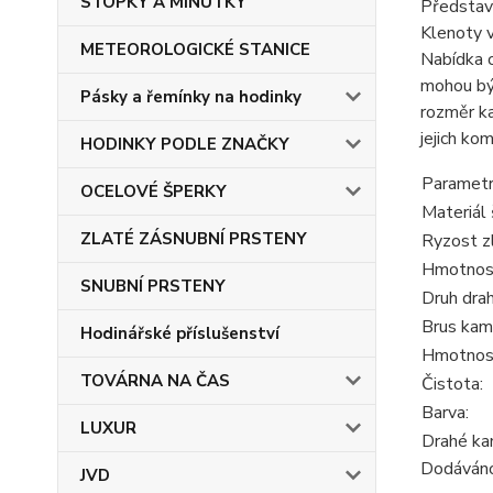
STOPKY A MINUTKY
Představu
Klenoty v
METEOROLOGICKÉ STANICE
Nabídka o
mohou být
Pásky a řemínky na hodinky
rozměr ka
jejich ko
HODINKY PODLE ZNAČKY
Parametr
OCELOVÉ ŠPERKY
Materiál 
ZLATÉ ZÁSNUBNÍ PRSTENY
Ryzost z
Hmotnost
SNUBNÍ PRSTENY
Druh dra
Brus kam
Hodinářské příslušenství
Hmotnos
TOVÁRNA NA ČAS
Čistota:
Barva:
LUXUR
Drahé ka
Dodáváno 
JVD