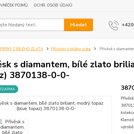
VNÍČEK POJMŮ
OCHR. OSOB. ÚDAJŮ
Hledat
+420
ŠPERKY Z BÍLÉHO ZLATA
Přívěsky z bílého zlata
Přívěsk s diamantem
ěsk s diamantem, bílé zlato bril
z) 3870138-0-0-
387
 ZDARMA
Přívěsk
387013
kolekc
Klenoty
výrobě