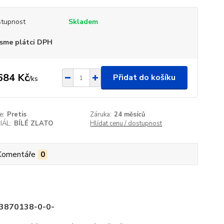
tupnost
Skladem
sme plátci DPH
684 Kč
Přidat do košíku
/
ks
e:
Pretis
Záruka:
24 měsíců
IÁL:
BÍLÉ ZLATO
Hlídat cenu / dostupnost
Komentáře
0
) 3870138-0-0-