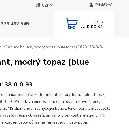
Přihlášení
CZK
0
ks
 379 492 545
za
0,00 Kč
, bílé zlato briliant, modrý topaz (blue topaz) 3870138-0-0-
iant, modrý topaz (blue
0138-0-0-93
 s diamantem, bílé zlato briliant, modrý topaz (blue topaz)
8-0-0- Představujeme Vám luxusní diamantové šperky
e GEMS diamonds, zachycující bohatství emocí a přitažlivosti.
 vyzařují respekt, vášeň, smysl pro lehkost a eleganci. Při
 je kladen velký důraz na řemeslnou...
celý popis