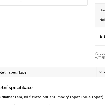
Dos
Nej
6 
Výrobc
MATER
etní specifikace
tní specifikace
s diamantem, bílé zlato briliant, modrý topaz (blue topaz