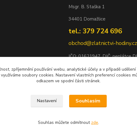
Msgr. B. Staška 1
34401 Domažlice
tel.: 379 724 696
obchod@zlatnictvi-hodiny.cz
IČO: 0
1621947
, DIČ: neplátce 
Bankovní spojení: 2500452838/
čnost, zpříjemnění používání webu, analytické účely a v případě udělení
y využíváme soubory cookies. Nastavení vlastních preferencí cookies mů
odkazem ve spodní části stránek.
Souhlasím
Nastavení
Souhlas můžete odmítnout
zde
.