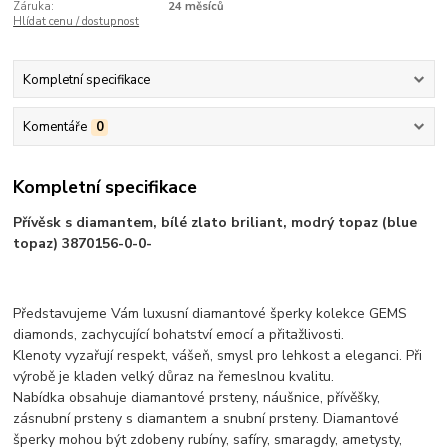
Záruka:
24 měsíců
Hlídat cenu / dostupnost
Kompletní specifikace
Komentáře
0
Kompletní specifikace
Přívěsk s diamantem, bílé zlato briliant, modrý topaz (blue
topaz) 3870156-0-0-
Představujeme Vám luxusní diamantové šperky kolekce GEMS
diamonds, zachycující bohatství emocí a přitažlivosti.
Klenoty vyzařují respekt, vášeň, smysl pro lehkost a eleganci. Při
výrobě je kladen velký důraz na řemeslnou kvalitu.
Nabídka obsahuje diamantové prsteny, náušnice, přívěšky,
zásnubní prsteny s diamantem a snubní prsteny. Diamantové
šperky mohou být zdobeny rubíny, safíry, smaragdy, ametysty,