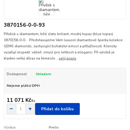
3870156-0-0-93
Přívěsk s diamantem, bílé zlato briliant, modrý topaz (blue topaz)
3870156-0-0- Představujeme Vám luxusní diamantové šperky kolekce
GEMS diamonds, zachycující bohatství emocí a přitažlivosti. Klenoty
vyzařují respekt, vášeň, smysl pro lehkost a eleganci. Při výrobě je
kladen velký důraz na řemesln...
celý popis
Dostupnost
Skladem
Nejsme plátci DPH
11 071 Kč
/
ks
Přidat do košíku
Výrobce:
Pretis