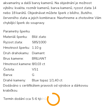
akvamaríny a další barvy kamenů. Na objednání je možnost
výběru: kvalita, rozměr kamenů, barva kamenů, ryzost zlata 14
nebo 18 karátů. Objednávat můžete šperk z bílého, žlutého,
červeného zlata a jejich kombinace. Navrhneme a zhotovíme Vám
chybějící šperk do soupravy.
Parametry šperku
Materiál šperku:
Bílé zlato
Ryzost zlata:
585/1000
Hmotnost šperku:
1.10 g
Druh drahokamu:
Diamant
Brus kamene:
BRILIANT
Hmotnost kamene:
8/0,03 ct
Čistota:
VS1
Barva:
G
Drahé kameny:
Blue topaz 1/1,40 ct
Dodáváno s certifikátem pravosti od výrobce a dárkovou
krabičkou.
Termín dodání cca 5-6 týdnů.