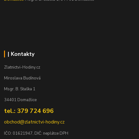
| Kontakty
Zlatnictvi-Hodiny.cz
Miroslava Budínová
Msgr. B. Staška 1
34401 Domažlice
tel.: 379 724 696
obchod@zlatnictvi-hodiny.cz
IČO: 0
1621947
, DIČ: neplátce DPH