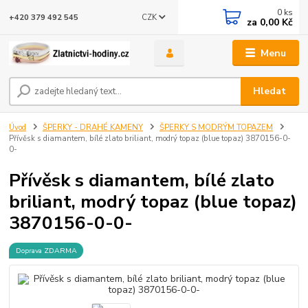
0
ks
CZK
+420 379 492 545
za
0,00 Kč
Menu
Hledat
Úvod
ŠPERKY - DRAHÉ KAMENY
ŠPERKY S MODRÝM TOPAZEM
Přívěsk s diamantem, bílé zlato briliant, modrý topaz (blue topaz) 3870156-0-
0-
Přívěsk s diamantem, bílé zlato
briliant, modrý topaz (blue topaz)
3870156-0-0-
Doprava ZDARMA