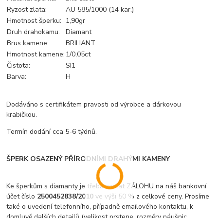
Ryzost zlata:
AU 585/1000 (14 kar.)
Hmotnost šperku:
1,90gr
Druh drahokamu:
Diamant
Brus kamene:
BRILIANT
Hmotnost kamene:
1/0,05ct
Čistota:
SI1
Barva:
H
Dodáváno s certifikátem pravosti od výrobce a dárkovou
krabičkou.
Termín dodání cca 5-6 týdnů.
ŠPERK OSAZENÝ PŘÍRODNÍMI DRAHÝMI KAMENY
Ke šperkům s diamanty je třeba zaslat ZÁLOHU na náš bankovní
účet číslo
2500452838/2010
ve výši 50 % z celkové ceny. Prosíme
také o uvedení telefonního, případně emailového kontaktu, k
domluvě dalších detailů (velikost prstene, rozměry náušnic,