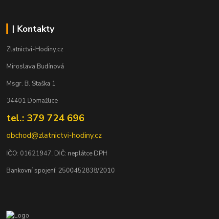
| Kontakty
Zlatnictvi-Hodiny.cz
Miroslava Budínová
Msgr. B. Staška 1
34401 Domažlice
tel.: 379 724 696
obchod@zlatnictvi-hodiny.cz
IČO: 0
1621947
, DIČ: neplátce DPH
Bankovní spojení: 2500452838/2010