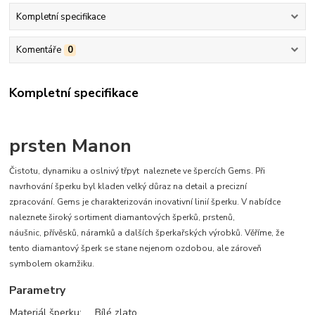
Kompletní specifikace
Komentáře
0
Kompletní specifikace
prsten Manon
Čistotu, dynamiku a oslnivý třpyt naleznete ve špercích Gems. Při
navrhování šperku byl kladen velký důraz na detail a precizní
zpracování. Gems je charakterizován inovativní linií šperku. V nabídce
naleznete široký sortiment diamantových šperků, prstenů,
náušnic, přívěsků, náramků a dalších šperkařských výrobků. Věříme, že
tento diamantový šperk se stane nejenom ozdobou, ale zároveň
symbolem okamžiku.
Parametry
Materiál šperku:
Bílé zlato