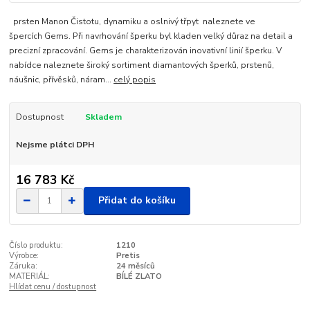
prsten Manon Čistotu, dynamiku a oslnivý třpyt naleznete ve
špercích Gems. Při navrhování šperku byl kladen velký důraz na detail a
precizní zpracování. Gems je charakterizován inovativní linií šperku. V
nabídce naleznete široký sortiment diamantových šperků, prstenů,
náušnic, přívěsků, náram...
celý popis
Dostupnost
Skladem
Nejsme plátci DPH
16 783 Kč
Přidat do košíku
Číslo produktu:
1210
Výrobce:
Pretis
Záruka:
24 měsíců
MATERIÁL:
BÍLÉ ZLATO
Hlídat cenu / dostupnost