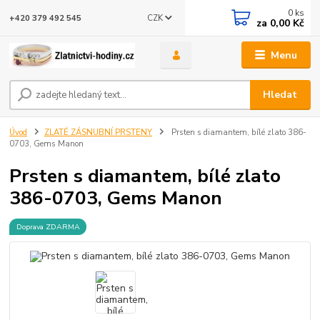
0
ks
CZK
+420 379 492 545
za
0,00 Kč
Menu
Hledat
Úvod
ZLATÉ ZÁSNUBNÍ PRSTENY
Prsten s diamantem, bílé zlato 386-
0703, Gems Manon
Prsten s diamantem, bílé zlato
386-0703, Gems Manon
Doprava ZDARMA