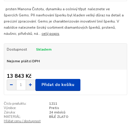
prsten Manona Čistotu, dynamiku a oslnivý třpyt naleznete ve
špercích Gems. Při navrhování šperku byl kladen velký důraz na detail a
precizní zpracování. Gems je charakterizován inovativní linií šperku. V
nabídce naleznete široký sortiment diamantových šperků, prstenů,
náušnic, přívěsků, ná...
celý popis
Dostupnost
Skladem
Nejsme plátci DPH
13 843 Kč
Přidat do košíku
Číslo produktu:
1211
Výrobce:
Pretis
Záruka:
24 měsíců
MATERIÁL:
BÍLÉ ZLATO
Hlídat cenu / dostupnost