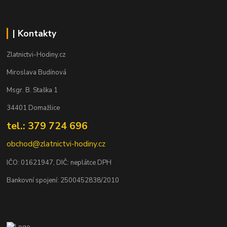
| Kontakty
Zlatnictvi-Hodiny.cz
Miroslava Budínová
Msgr. B. Staška 1
34401 Domažlice
tel.: 379 724 696
obchod@zlatnictvi-hodiny.cz
IČO: 0
1621947
, DIČ: neplátce DPH
Bankovní spojení: 2500452838/2010