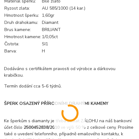
Materiál šperku:
Bílé zlato
Ryzost zlata:
AU 585/1000 (14 kar.)
Hmotnost šperku:
1,60gr
Druh drahokamu:
Diamant
Brus kamene:
BRILIANT
Hmotnost kamene:
1/0,05ct
Čistota:
SI1
Barva:
H
Dodáváno s certifikátem pravosti od výrobce a dárkovou
krabičkou.
Termín dodání cca 5-6 týdnů.
ŠPERK OSAZENÝ PŘÍRODNÍMI DRAHÝMI KAMENY
Ke šperkům s diamanty je třeba zaslat ZÁLOHU na náš bankovní
účet číslo
2500452838/2010
ve výši 50 % z celkové ceny. Prosíme
také o uvedení telefonního, případně emailového kontaktu, k