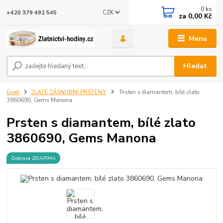
0
ks
CZK
+420 379 492 545
za
0,00 Kč
Menu
Hledat
Úvod
ZLATÉ ZÁSNUBNÍ PRSTENY
Prsten s diamantem, bílé zlato
3860690, Gems Manona
Prsten s diamantem, bílé zlato
3860690, Gems Manona
Doprava ZDARMA