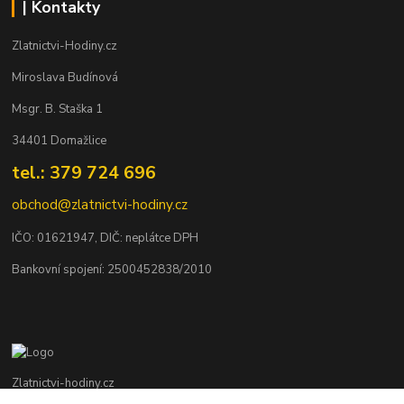
| Kontakty
Zlatnictvi-Hodiny.cz
Miroslava Budínová
Msgr. B. Staška 1
34401 Domažlice
tel.: 379 724 696
obchod@zlatnictvi-hodiny.cz
IČO: 0
1621947
, DIČ: neplátce DPH
Bankovní spojení: 2500452838/2010
Zlatnictvi-hodiny.cz