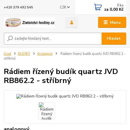
0
ks
CZK
+420 379 492 545
za
0,00 Kč
Menu
Hledat
Úvod
BUDÍKY
Analogové
Rádiem řízený budík quartz JVD RB862.2 -
stříbrný
Rádiem řízený budík quartz JVD
RB862.2 - stříbrný
analogový