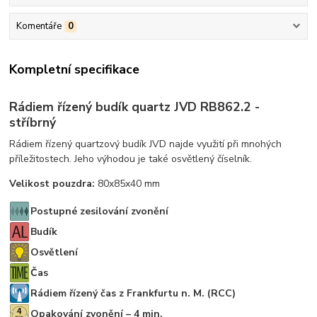
Komentáře
0
Kompletní specifikace
Rádiem řízený budík quartz JVD RB862.2 -
stříbrný
Rádiem řízený quartzový budík JVD najde využití při mnohých
příležitostech. Jeho výhodou je také osvětlený číselník.
Velikost pouzdra:
80x85x40 mm
Postupné zesilování zvonění
Budík
Osvětlení
Čas
Rádiem řízený čas z Frankfurtu n. M. (RCC)
Opakování zvonění – 4 min.