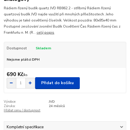
Rádiem řízený budík quartz JVD RB862.2 - stříbrný Rádiem řízený
quartzový budík JVD najde využití při mnohých příležitostech. Jeho
výhodou je také osvětlený číselník. Velikost pouzdra: 80x85x40 mm
Postupné zesilování zvonění Budík Osvětlení Čas Rádiem řízený čas z
Frankfurtu n. M. (R...
celý popis
Dostupnost
Skladem
Nejsme plátci DPH
690 Kč
/
ks
Přidat do košíku
Výrobce:
JVD
Záruka:
24 měsíců
Hlídat cenu / dostupnost
Kompletní specifikace