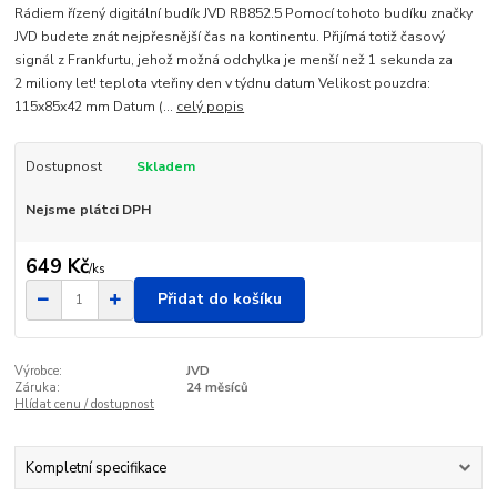
Rádiem řízený digitální budík JVD RB852.5 Pomocí tohoto budíku značky
JVD budete znát nejpřesnější čas na kontinentu. Přijímá totiž časový
signál z Frankfurtu, jehož možná odchylka je menší než 1 sekunda za
2 miliony let! teplota vteřiny den v týdnu datum Velikost pouzdra:
115x85x42 mm Datum (...
celý popis
Dostupnost
Skladem
Nejsme plátci DPH
649 Kč
/
ks
Přidat do košíku
Výrobce:
JVD
Záruka:
24 měsíců
Hlídat cenu / dostupnost
Kompletní specifikace