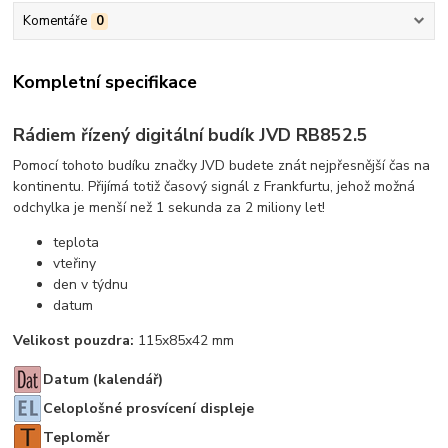
Komentáře
0
Kompletní specifikace
Rádiem řízený digitální budík JVD RB852.5
Pomocí tohoto budíku značky JVD budete znát nejpřesnější čas na
kontinentu. Přijímá totiž časový signál z Frankfurtu, jehož možná
odchylka je menší než 1 sekunda za 2 miliony let!
teplota
vteřiny
den v týdnu
datum
Velikost pouzdra:
115x85x42 mm
Datum (kalendář)
Celoplošné prosvícení displeje
Teploměr