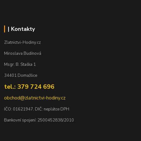
| Kontakty
Zlatnictvi-Hodiny.cz
Miroslava Budínová
Msgr. B. Staška 1
34401 Domažlice
tel.: 379 724 696
obchod@zlatnictvi-hodiny.cz
IČO: 0
1621947
, DIČ: neplátce DPH
Bankovní spojení: 2500452838/2010