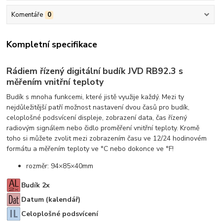
Komentáře
0
Kompletní specifikace
Rádiem řízený digitální budík JVD RB92.3 s
měřením vnitřní teploty
Budík s mnoha funkcemi, které jistě využije každý. Mezi ty
nejdůležitější patří možnost nastavení dvou časů pro budík,
celoplošné podsvícení displeje, zobrazení data, čas řízený
radiovým signálem nebo čidlo proměření vnitřní teploty. Kromě
toho si můžete zvolit mezi zobrazením času ve 12/24 hodinovém
formátu a měřením teploty ve °C nebo dokonce ve °F!
rozměr: 94×85×40mm
Budík 2x
Datum (kalendář)
Celoplošné podsvícení