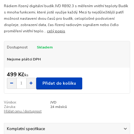
Rádiem řízený digitální budík JVD RB92.3 s měřením vnitřní teploty Budík
s mnoha funkcemi, které jistě využije každý. Mezi ty nejdůležitější patří
možnost nastavení dvou časů pro budík, celoplošné podsvícení
displeje, zobrazení data, čas řízený radiovým signálem nebo čidlo
proměření vnitřní teplo...
celý popis
Dostupnost
Skladem
Nejsme plátci DPH
499 Kč
/
ks
Přidat do košíku
Výrobce:
JVD
Záruka:
24 měsíců
Hlídat cenu / dostupnost
Kompletní specifikace