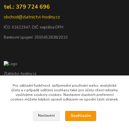
tel.: 379 724 696
obchod@zlatnictvi-hodiny.cz
IČO: 0
1621947
, DIČ: neplátce DPH
Bankovní spojení: 2500452838/2010
Zlatnictvi-hodiny.cz
Pro základní funkčnost, zpříjemnění používání webu, analytické
+420 379 492 545
účely a v případě udělení souhlasu také pro účely cílení reklamy
Po - Pá: 9,00 - 17,00 hod., So: 9,00 - 11,30 hod.
využíváme soubory cookies. Nastavení vlastních preferencí
cookies můžete kdykoli upravit odkazem ve spodní části stránek.
obchod@zlatnictvi-hodiny.cz
Souhlasím
Nastavení