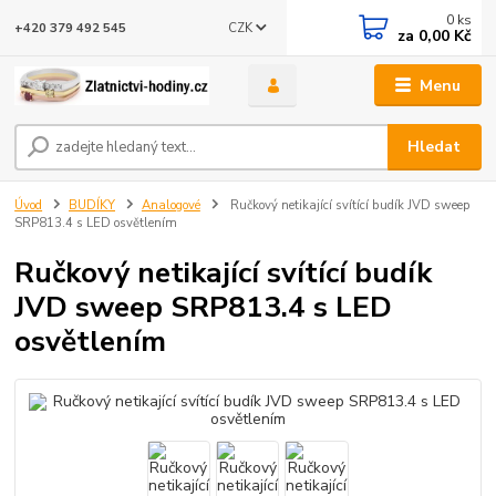
0
ks
CZK
+420 379 492 545
za
0,00 Kč
Menu
Hledat
Úvod
BUDÍKY
Analogové
Ručkový netikající svítící budík JVD sweep
SRP813.4 s LED osvětlením
Ručkový netikající svítící budík
JVD sweep SRP813.4 s LED
osvětlením