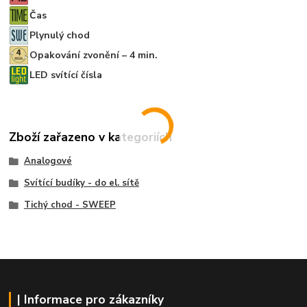
Čas
Plynulý chod
Opakování zvonění – 4 min.
LED svítící čísla
Zboží zařazeno v kategoriích
Analogové
Svítící budíky - do el. sítě
Tichý chod - SWEEP
| Informace pro zákazníky