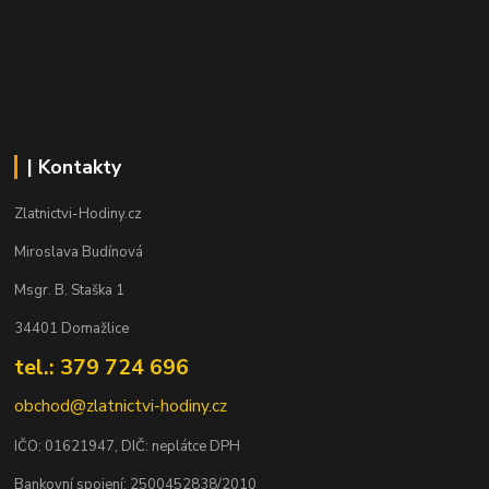
| Kontakty
Zlatnictvi-Hodiny.cz
Miroslava Budínová
Msgr. B. Staška 1
34401 Domažlice
tel.: 379 724 696
obchod@zlatnictvi-hodiny.cz
IČO: 0
1621947
, DIČ: neplátce DPH
Bankovní spojení: 2500452838/2010