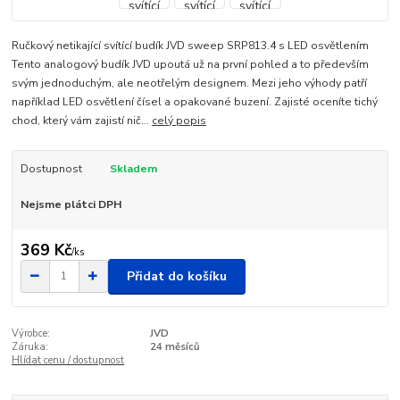
Ručkový netikající svítící budík JVD sweep SRP813.4 s LED osvětlením
Tento analogový budík JVD upoutá už na první pohled a to především
svým jednoduchým, ale neotřelým designem. Mezi jeho výhody patří
například LED osvětlení čísel a opakované buzení. Zajisté oceníte tichý
chod, který vám zajistí nič...
celý popis
Dostupnost
Skladem
Nejsme plátci DPH
369 Kč
/
ks
Přidat do košíku
Výrobce:
JVD
Záruka:
24 měsíců
Hlídat cenu / dostupnost