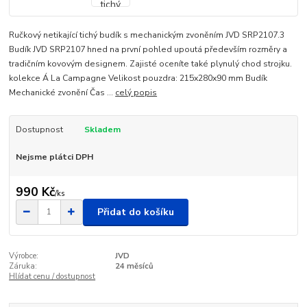
Ručkový netikající tichý budík s mechanickým zvoněním JVD SRP2107.3
Budík JVD SRP2107 hned na první pohled upoutá především rozměry a
tradičním kovovým designem. Zajisté oceníte také plynulý chod strojku.
kolekce Á La Campagne Velikost pouzdra: 215x280x90 mm Budík
Mechanické zvonění Čas ...
celý popis
Dostupnost
Skladem
Nejsme plátci DPH
990 Kč
/
ks
Přidat do košíku
Výrobce:
JVD
Záruka:
24 měsíců
Hlídat cenu / dostupnost