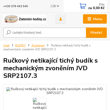
0
ks
CZK
+420 379 492 545
za
0,00 Kč
Menu
Hledat
Úvod
BUDÍKY
Analogové
Ručkový netikající tichý budík s
mechanickým zvoněním JVD SRP2107.3
Ručkový netikající tichý budík s
mechanickým zvoněním JVD
SRP2107.3