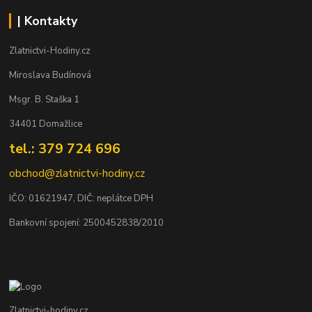
| Kontakty
Zlatnictvi-Hodiny.cz
Miroslava Budínová
Msgr. B. Staška 1
34401 Domažlice
tel.: 379 724 696
obchod@zlatnictvi-hodiny.cz
IČO: 0
1621947
, DIČ: neplátce DPH
Bankovní spojení: 2500452838/2010
Zlatnictvi-hodiny.cz