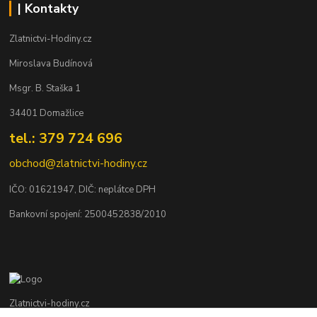
| Kontakty
Zlatnictvi-Hodiny.cz
Miroslava Budínová
Msgr. B. Staška 1
34401 Domažlice
tel.: 379 724 696
obchod@zlatnictvi-hodiny.cz
IČO: 0
1621947
, DIČ: neplátce DPH
Bankovní spojení: 2500452838/2010
Zlatnictvi-hodiny.cz