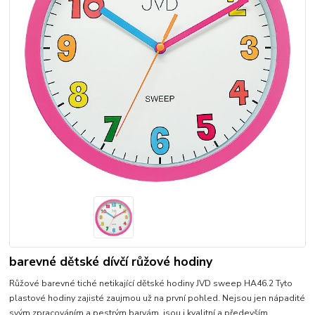
barevné dětské dívčí růžové hodiny
Růžové barevné tiché netikající dětské hodiny JVD sweep HA46.2 Tyto
plastové hodiny zajisté zaujmou už na první pohled. Nejsou jen nápadité
svým zpracováním a pestrým barvám, jsou i kvalitní a především