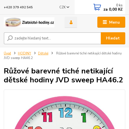
0
ks
CZK
+420 379 492 545
za
0,00 Kč
Menu
Hledat
Úvod
HODINY
Dětské
Růžové barevné tiché netikající dětské hodiny
JVD sweep HA46.2
Růžové barevné tiché netikající
dětské hodiny JVD sweep HA46.2