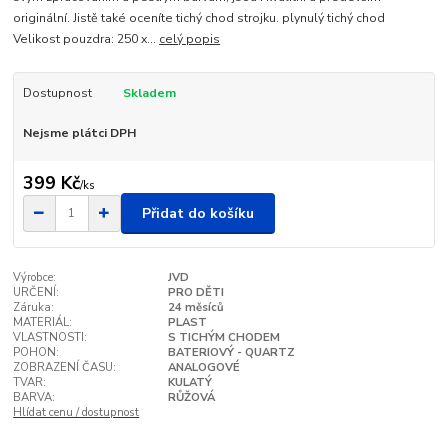
originální. Jistě také oceníte tichý chod strojku. plynulý tichý chod
Velikost pouzdra: 250 x...
celý popis
Dostupnost
Skladem
Nejsme plátci DPH
399 Kč
/
ks
Přidat do košíku
Výrobce:
JVD
URČENÍ:
PRO DĚTI
Záruka:
24 měsíců
MATERIÁL:
PLAST
VLASTNOSTI:
S TICHÝM CHODEM
POHON:
BATERIOVÝ - QUARTZ
ZOBRAZENÍ ČASU:
ANALOGOVÉ
TVAR:
KULATÝ
BARVA:
RŮŽOVÁ
Hlídat cenu / dostupnost