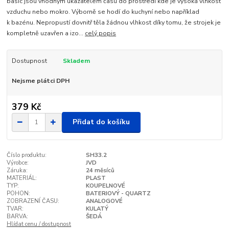
basic jsou vhodným ukazatelem času do prostředí kde je vysoká vlhkost
vzduchu nebo mokro. Výborně se hodí do kuchyní nebo například
k bazénu. Nepropustí dovnitř těla žádnou vlhkost díky tomu, že strojek je
kompletně uzavřen a izo...
celý popis
Dostupnost
Skladem
Nejsme plátci DPH
379 Kč
Přidat do košíku
Číslo produktu:
SH33.2
Výrobce:
JVD
Záruka:
24 měsíců
MATERIÁL:
PLAST
TYP:
KOUPELNOVÉ
POHON:
BATERIOVÝ - QUARTZ
ZOBRAZENÍ ČASU:
ANALOGOVÉ
TVAR:
KULATÝ
BARVA:
ŠEDÁ
Hlídat cenu / dostupnost