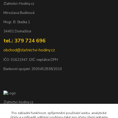
Zlatnictvi-Hodiny.cz
Miroslava Budínová
Msgr. B. Staška 1
34401 Domažlice
tel.: 379 724 696
obchod@zlatnictvi-hodiny.cz
IČO: 0
1621947
, DIČ: neplátce DPH
Bankovní spojení: 2500452838/2010
Zlatnictvi-hodiny.cz
Pro základní funkčnost, zpříjemnění používání webu, analytické
+420 379 492 545
účely a v případě udělení souhlasu také pro účely cílení reklamy