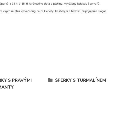
erků z 14-ti a 18-ti karátového zlata a platiny. Vyvážený kolektiv šperkařů-
nických mistrů vytváří originální klenoty, ke kterým s hrdostí připojujeme slogan
RKY S PRAVÝMI
ŠPERKY S TURMALÍNEM
MANTY