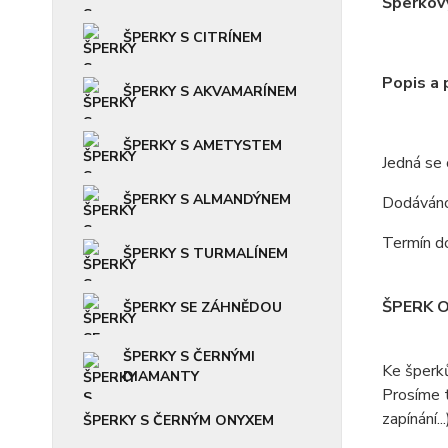
Šperkový
ŠPERKY S CITRÍNEM
Popis a
ŠPERKY S AKVAMARÍNEM
ŠPERKY S AMETYSTEM
Jedná se
ŠPERKY S ALMANDÝNEM
Dodáváno 
Termín do
ŠPERKY S TURMALÍNEM
ŠPERK 
ŠPERKY SE ZÁHNĚDOU
ŠPERKY S ČERNÝMI
Ke šperk
DIAMANTY
Prosíme t
zapínání...
ŠPERKY S ČERNÝM ONYXEM