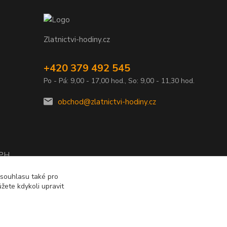
Zlatnictvi-hodiny.cz
+420 379 492 545
Po - Pá: 9,00 - 17,00 hod., So: 9,00 - 11,30 hod.
obchod@zlatnictvi-hodiny.cz
DPH
2010
 souhlasu také pro
žete kdykoli upravit