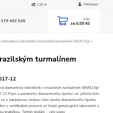
Přihlášení
CZK
0
ks
 379 492 545
za
0,00 Kč
 diamantový náhrdelník s brazilským turmalínem 585/8,13gr J-
razilským turmalínem
617-12
vý diamantový náhrdelník s brazilským turmalínem 585/8,13gr
7-12 Popis a parametry diamantového šperku: viz. příloha foto
se o zakázkovou českou ruční výrobu diamantového šperku
no s certifikátem pravosti od české gemologické laboratoře a
ou krabičkou. Termín dodání ...
celý popis