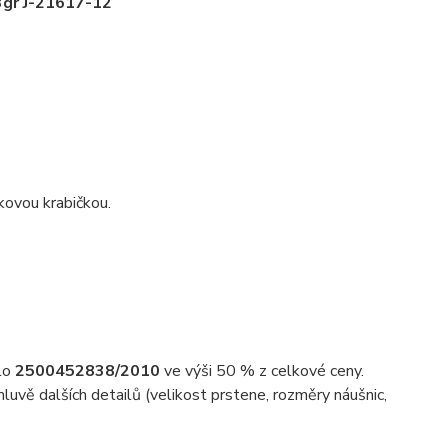
3gr J-21617-12
kovou krabičkou.
slo
2500452838/2010
ve výši 50 % z celkové ceny.
uvě dalších detailů (velikost prstene, rozměry náušnic,