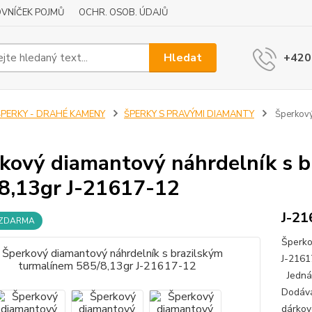
VNÍČEK POJMŮ
OCHR. OSOB. ÚDAJŮ
Hledat
+420
ŠPERKY - DRAHÉ KAMENY
ŠPERKY S PRAVÝMI DIAMANTY
Šperkový
kový diamantový náhrdelník s b
8,13gr J-21617-12
J-21
 ZDARMA
Šperko
J-2161
Jedná 
Dodává
dárkov