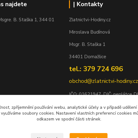
ás najdete
| Kontakty
sgre. B. Staška 1, 344 01
Zlatnictvi-Hodiny.cz
Miroslava Budínová
Msgr. B. Staška 1
34401 Domažlice
tel.: 379 724 696
obchod@zlatnictvi-hodiny.cz
IČO: 0
1621947
, DIČ: neplátce 
Bankovní spojení: 2500452838/
čnost, zpříjemnění používání webu, analytické účely a v případě udělení
y využíváme soubory cookies. Nastavení vlastních preferencí cookies mů
odkazem ve spodní části stránek.