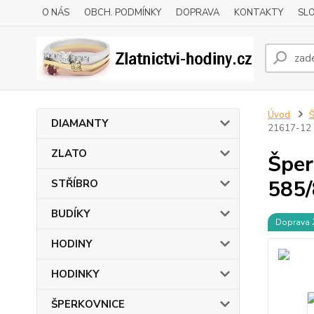
O NÁS
OBCH. PODMÍNKY
DOPRAVA
KONTAKTY
SLO
Úvod
DIAMANTY
21617-12
ZLATO
Šper
585/
STŘÍBRO
BUDÍKY
Doprava
HODINY
HODINKY
ŠPERKOVNICE