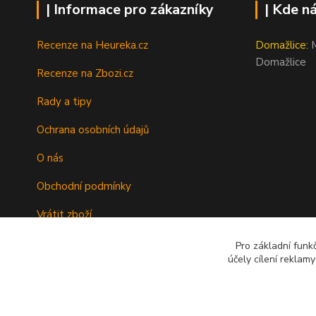
| Informace pro zákazníky
| Kde n
Recenze na Heureka.cz
Domažlice:
M
Domažlice
Recenze na Zbozi.cz
Rady a tipy
Ochrana osobních údajů
O nás
Obchodní podmínky
Vrátit zboží
Doprava
Pro základní funk
účely cílení reklam
Kontakty