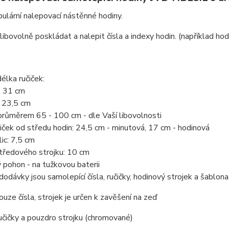
ulární nalepovací nástěnné hodiny.
ibovolně poskládat a nalepit čísla a indexy hodin. (například ho
élka ručiček:
: 31 cm
: 23,5 cm
průměrem 65 - 100 cm - dle Vaší libovolnosti
iček od středu hodin: 24,5 cm - minutová, 17 cm - hodinová
lic: 7,5 cm
tředového strojku: 10 cm
 pohon - na tužkovou baterii
dodávky jsou samolepící čísla, ručičky, hodinový strojek a šablona
ouze čísla, strojek je určen k zavěšení na zeď
čičky a pouzdro strojku (chromované)