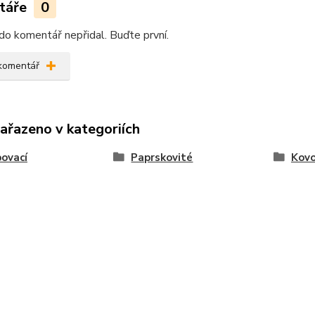
táře
0
do komentář nepřidal. Buďte první.
 komentář
zařazeno v kategoriích
ovací
Paprskovité
Kov