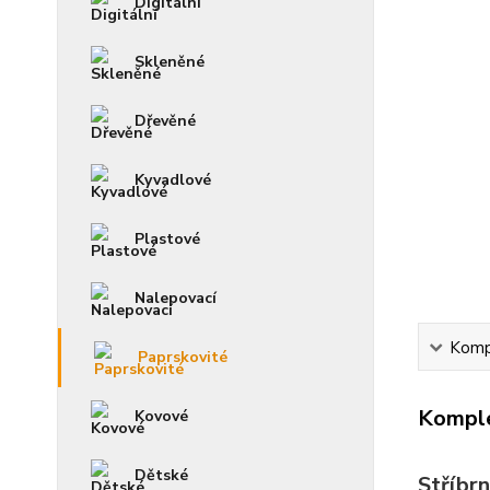
Digitální
Skleněné
Dřevěné
Kyvadlové
Plastové
Nalepovací
Kompl
Paprskovité
Komple
Kovové
Dětské
Stříbr