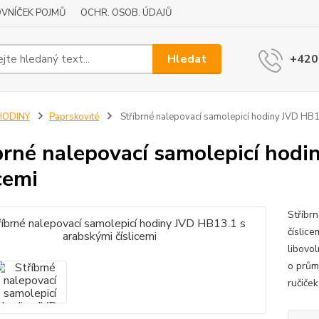
VNÍČEK POJMŮ
OCHR. OSOB. ÚDAJŮ
Hledat
+420
HODINY
Paprskovité
Stříbrné nalepovací samolepicí hodiny JVD HB13
brné nalepovací samolepicí hodi
icemi
Stříbr
číslic
libovol
o prům
ručiče