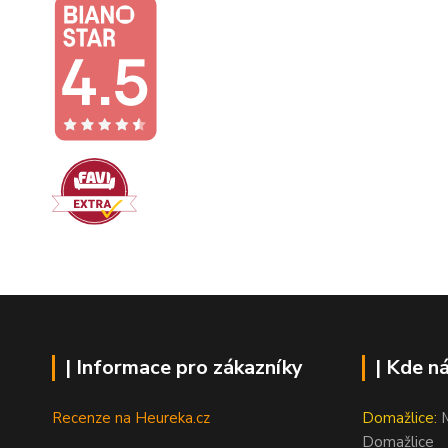
| Informace pro zákazníky
| Kde n
Recenze na Heureka.cz
Domažlice:
M
Domažlice