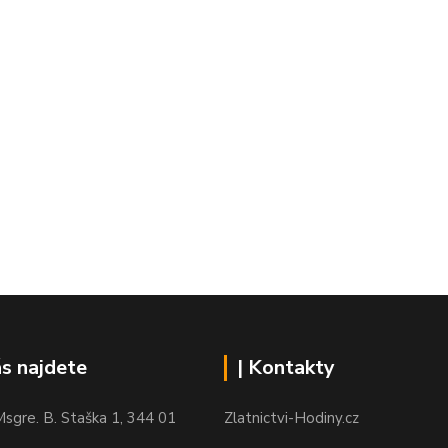
ás najdete
| Kontakty
sgre. B. Staška 1, 344 01
Zlatnictvi-Hodiny.cz