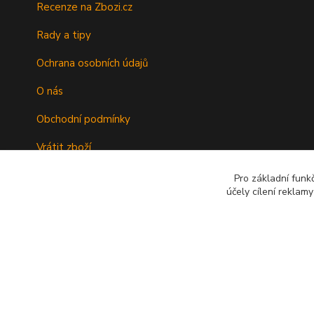
Recenze na Zbozi.cz
Rady a tipy
Ochrana osobních údajů
O nás
Obchodní podmínky
Vrátit zboží
Doprava
Pro základní funk
účely cílení reklam
Kontakty