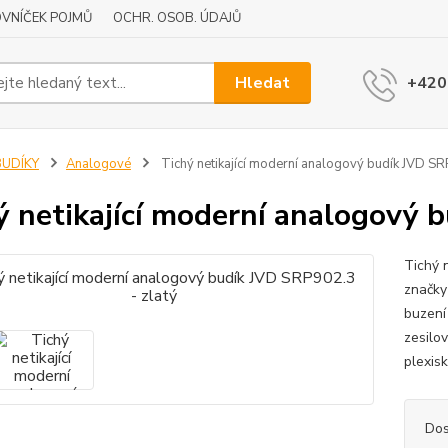
VNÍČEK POJMŮ
OCHR. OSOB. ÚDAJŮ
Hledat
+420
BUDÍKY
Analogové
Tichý netikající moderní analogový budík JVD SR
ý netikající moderní analogový 
Tichý 
značky
buzení
zesilo
plexis
Dos