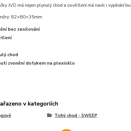
čky JVD má nejen plynulý chod a osvětlení má navíc i vypínání buz
změry: 82×80×35mm
ění bez zesilování
tlení
ulý chod
utí zvonění dotykem na plexisklo
zařazeno v kategoriích
ogové
Tichý chod - SWEEP