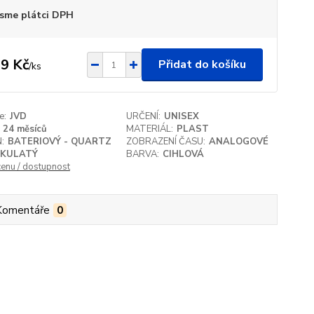
sme plátci DPH
9 Kč
Přidat do košíku
/
ks
e:
JVD
URČENÍ:
UNISEX
24 měsíců
MATERIÁL:
PLAST
:
BATERIOVÝ - QUARTZ
ZOBRAZENÍ ČASU:
ANALOGOVÉ
KULATÝ
BARVA:
CIHLOVÁ
cenu / dostupnost
Komentáře
0