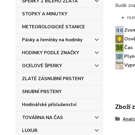
ŠPERKY Z BÍLÉHO ZLATA
Budík zna
STOPKY A MINUTKY
ro
METEOROLOGICKÉ STANICE
Zvon
Osvě
Pásky a řemínky na hodinky
Čas
HODINKY PODLE ZNAČKY
Plyn
Vypn
OCELOVÉ ŠPERKY
ZLATÉ ZÁSNUBNÍ PRSTENY
SNUBNÍ PRSTENY
Hodinářské příslušenství
Zboží 
TOVÁRNA NA ČAS
Anal
LUXUR