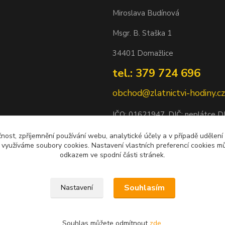
Miroslava Budínová
Msgr. B. Staška 1
34401 Domažlice
tel.: 379 724 696
obchod@zlatnictvi-hodiny.cz
IČO: 0
1621947
, DIČ: neplátce 
Bankovní spojení: 2500452838/
čnost, zpříjemnění používání webu, analytické účely a v případě udělení
y využíváme soubory cookies. Nastavení vlastních preferencí cookies mů
odkazem ve spodní části stránek.
Souhlasím
Nastavení
Souhlas můžete odmítnout
zde
.