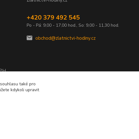
Zlatnictvi-hodiny.cz
+420 379 492 545
Po - Pá: 9,00 - 17,00 hod., So: 9,00 - 11,30 hod.
obchod@zlatnictvi-hodiny.cz
DPH
2010
 souhlasu také pro
žete kdykoli upravit
Vytvořeno na
Eshop-rychle.cz