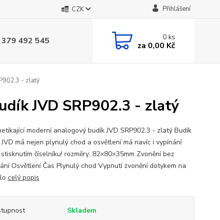
Přihlášení
CZK
0
ks
 379 492 545
za
0,00 Kč
P902.3 - zlatý
budík JVD SRP902.3 - zlatý
netikající moderní analogový budík JVD SRP902.3 - zlatý Budík
 JVD má nejen plynulý chod a osvětlení má navíc i vypínání
 stisknutím číselníku! rozměry: 82×80×35mm Zvonění bez
vání Osvětlení Čas Plynulý chod Vypnutí zvonění dotykem na
klo
celý popis
tupnost
Skladem