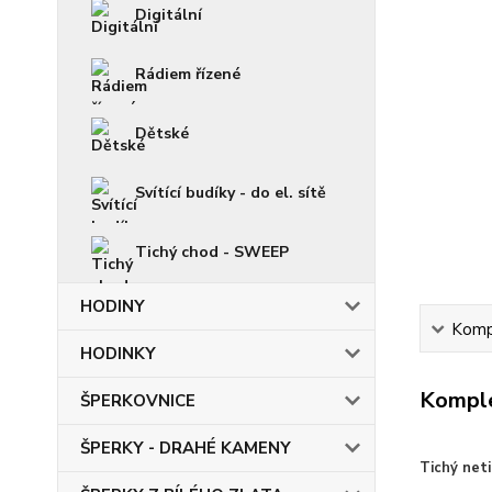
Digitální
Rádiem řízené
Dětské
Svítící budíky - do el. sítě
Tichý chod - SWEEP
HODINY
Kompl
HODINKY
Komple
ŠPERKOVNICE
ŠPERKY - DRAHÉ KAMENY
Tichý neti