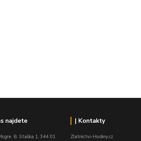
ás najdete
| Kontakty
sgre. B. Staška 1, 344 01
Zlatnictvi-Hodiny.cz