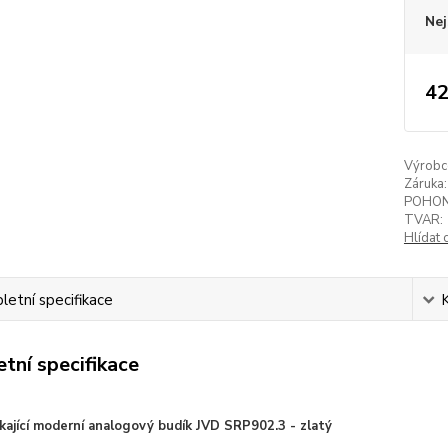
Nej
42
Výrobc
Záruka:
POHON
TVAR:
Hlídat 
etní specifikace
tní specifikace
kající moderní analogový budík JVD SRP902.3 - zlatý