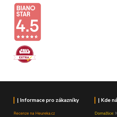
| Informace pro zákazníky
| Kde n
Recenze na Heureka.cz
Domažlice:
M