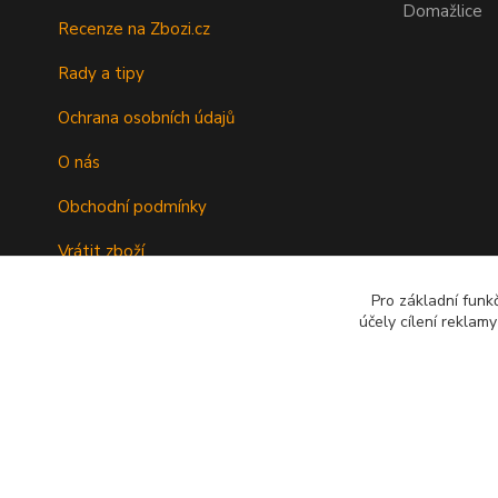
Domažlice
Recenze na Zbozi.cz
Rady a tipy
Ochrana osobních údajů
O nás
Obchodní podmínky
Vrátit zboží
Doprava
Pro základní funk
účely cílení reklam
Kontakty