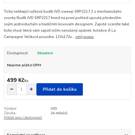
Tichý netikající ručkový budík JVD sweep SRP2217.2 s mechanickými
zvonky Budík JVD SRP2217 hned na první pohled upoutá především
svým jednoduchým a tradičním kovovým designem. Zajisté oceníte také
tichý chod, který vám zajistí ničím nerušený spánek. kolekce Á La
Campagne Velikost pouzdra: 123x172x...
celý popis
Dostupnost
Skladem
Nejsme plátci DPH
499 Kč
/
ks
Přidat do košíku
Výrobce:
JVD
Záruka:
24 měsíců
Hlídat cenu / dostupnost