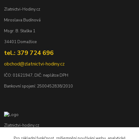
Zlatnictvi-Hodiny.cz
Miroslava Budínová
Msgr. B. Staška 1
34401 Domažlice
tel.: 379 724 696
obchod@zlatnictvi-hodiny.cz
IČO: 0
1621947
, DIČ: neplátce DPH
Bankovní spojení: 2500452838/2010
Zlatnictvi-hodiny.cz
Pro základní funkčnost, zpříjemnění používání webu, analytické