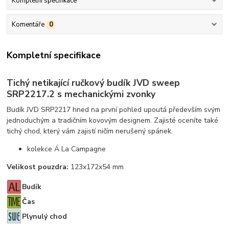
Kompletní specifikace
Komentáře
0
Kompletní specifikace
Tichý netikající ručkový budík JVD sweep
SRP2217.2 s mechanickými zvonky
Budík JVD SRP2217 hned na první pohled upoutá především svým
jednoduchým a tradičním kovovým designem. Zajisté oceníte také
tichý chod, který vám zajistí ničím nerušený spánek.
kolekce Á La Campagne
Velikost pouzdra:
123x172x54 mm
Budík
Čas
Plynulý chod