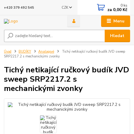
0
ks
CZK
+420 379 492 545
za
0,00 Kč
Menu
Hledat
Úvod
BUDÍKY
Analogové
Tichý netikající ručkový budík JVD sweep
SRP2217.2 s mechanickými zvonky
Tichý netikající ručkový budík JVD
sweep SRP2217.2 s
mechanickými zvonky