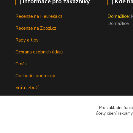
| Informace pro zákazníky
| Kde n
Recenze na Heureka.cz
Domažlice:
M
Domažlice
Recenze na Zbozi.cz
Rady a tipy
Ochrana osobních údajů
O nás
Obchodní podmínky
Vrátit zboží
Doprava
Pro základní funk
Kontakty
účely cílení reklam