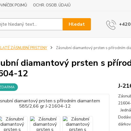
VNÍČEK POJMŮ
OCHR. OSOB. ÚDAJŮ
Hledat
+420
ZLATÉ ZÁSNUBNÍ PRSTENY
Zásnubní diamantový prsten s přírodním d
ubní diamantový prsten s příro
604-12
J-21
 ZDARMA
Zásnub
21604-
Jedná 
Dodává
dárkov