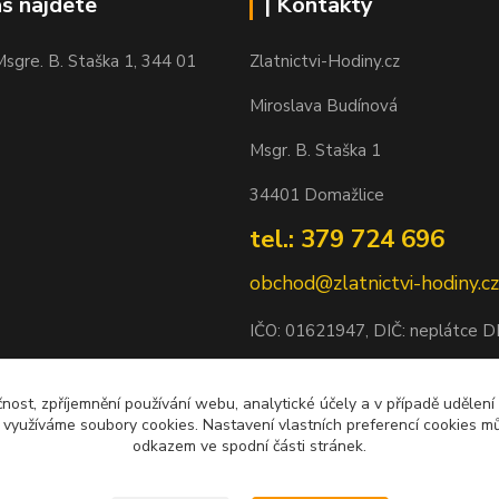
ás najdete
| Kontakty
sgre. B. Staška 1, 344 01
Zlatnictvi-Hodiny.cz
Miroslava Budínová
Msgr. B. Staška 1
34401 Domažlice
tel.: 379 724 696
obchod@zlatnictvi-hodiny.cz
IČO: 0
1621947
, DIČ: neplátce 
Bankovní spojení: 2500452838/
čnost, zpříjemnění používání webu, analytické účely a v případě udělení
y využíváme soubory cookies. Nastavení vlastních preferencí cookies mů
odkazem ve spodní části stránek.