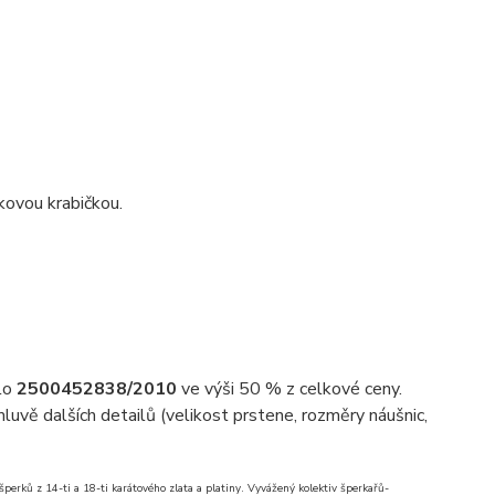
kovou krabičkou.
slo
2500452838/2010
ve výši 50 % z celkové ceny.
uvě dalších detailů (velikost prstene, rozměry náušnic,
erků z 14-ti a 18-ti karátového zlata a platiny. Vyvážený kolektiv šperkařů-