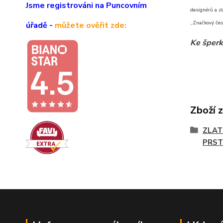
Jsme registrováni na Puncovním
designérů a zl
„Značkový čes
úřadě -
můžete ověřit zde:
Ke šperk
Zboží 
ZLAT
PRST