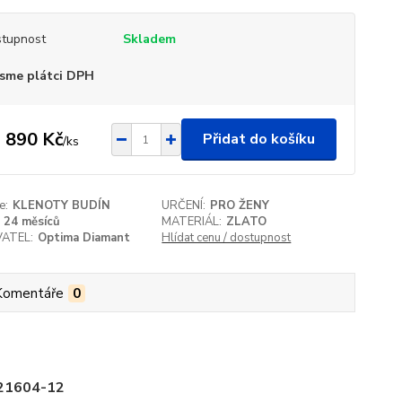
tupnost
Skladem
sme plátci DPH
 890 Kč
Přidat do košíku
/
ks
e:
KLENOTY BUDÍN
URČENÍ:
PRO ŽENY
24 měsíců
MATERIÁL:
ZLATO
ATEL:
Optima Diamant
Hlídat cenu / dostupnost
Komentáře
0
-21604-12