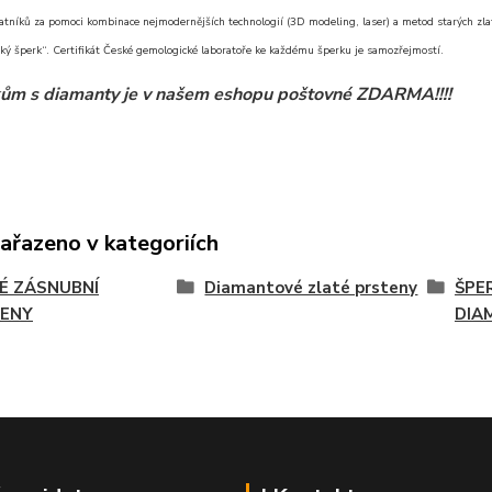
atníků za pomoci kombinace nejmodernějších technologií (3D modeling, laser) a metod starých zlat
ký šperk“. Certifikát České gemologické laboratoře ke každému šperku je samozřejmostí.
ům s diamanty je v našem eshopu poštovné ZDARMA!!!!
zařazeno v kategoriích
É ZÁSNUBNÍ
Diamantové zlaté prsteny
ŠPE
ENY
DIA