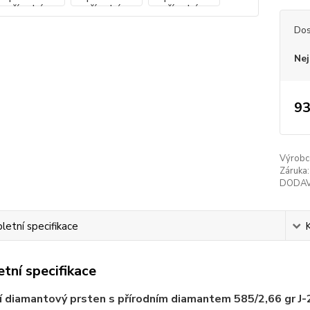
Dos
Nej
93
Výrobc
Záruka:
DODAV
etní specifikace
tní specifikace
í diamantový prsten s přírodním diamantem 585/2,66 gr J