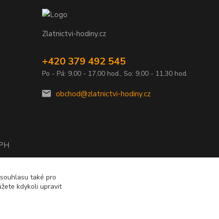
Zlatnictvi-hodiny.cz
+420 379 492 545
Po - Pá: 9,00 - 17,00 hod., So: 9,00 - 11,30 hod.
obchod@zlatnictvi-hodiny.cz
DPH
2010
 souhlasu také pro
žete kdykoli upravit