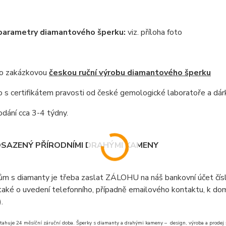
 parametry diamantového šperku:
viz. příloha foto
 o zakázkovou
českou ruční výrobu diamantového šperku
s certifikátem pravosti od české gemologické laboratoře a dár
dání cca 3-4 týdny.
OSAZENÝ PŘÍRODNÍMI DRAHÝMI KAMENY
ům s diamanty je třeba zaslat ZÁLOHU na náš bankovní účet čí
aké o uvedení telefonního, případně emailového kontaktu, k doml
).
tahuje 24 měsíční záruční doba. Šperky s diamanty a drahými kameny – design, výroba a prodej šp