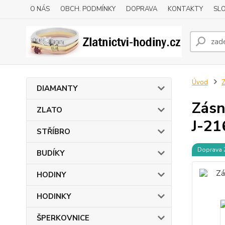
O NÁS
OBCH. PODMÍNKY
DOPRAVA
KONTAKTY
SLO
Úvod
DIAMANTY
Zásn
ZLATO
J-21
STŘÍBRO
Doprava
BUDÍKY
HODINY
HODINKY
ŠPERKOVNICE