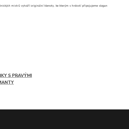
nických mistrů vytváří originální klenoty, ke kterým s hrdostí připojujeme slogan
RKY S PRAVÝMI
MANTY