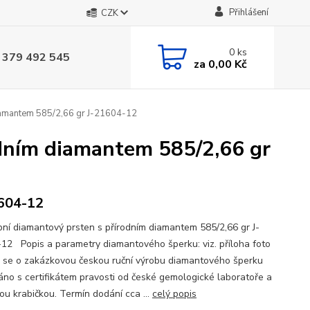
Přihlášení
CZK
0
ks
 379 492 545
za
0,00 Kč
iamantem 585/2,66 gr J-21604-12
dním diamantem 585/2,66 gr
604-12
ní diamantový prsten s přírodním diamantem 585/2,66 gr J-
12 Popis a parametry diamantového šperku: viz. příloha foto
se o zakázkovou českou ruční výrobu diamantového šperku
no s certifikátem pravosti od české gemologické laboratoře a
ou krabičkou. Termín dodání cca ...
celý popis