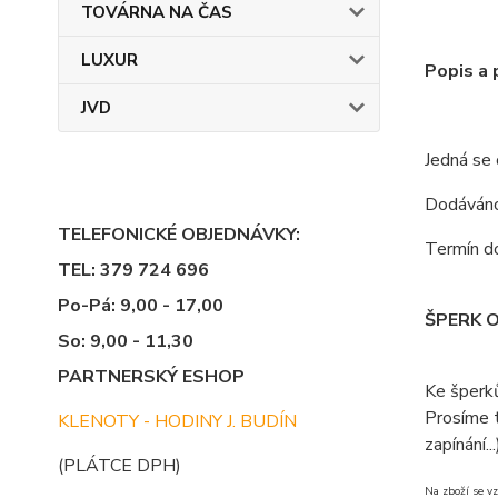
TOVÁRNA NA ČAS
LUXUR
Popis a
JVD
Jedná se
Dodáváno 
TELEFONICKÉ OBJEDNÁVKY:
Termín do
TEL: 379 724 696
Po-Pá: 9,00 - 17,00
ŠPERK 
So: 9,00 - 11,30
PARTNERSKÝ ESHOP
Ke šperk
Prosíme t
KLENOTY - HODINY J. BUDÍN
zapínání...
(PLÁTCE DPH)
Na zboží se vz