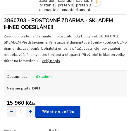
3860703 - POŠTOVNÉ ZDARMA - SKLADEM
IHNED ODESÍLÁME!!
Zásnubní prsten s diamantem, bílé zlato 585/1,85gr vel. 56 3860703
SKLADEM Představujeme Vám luxusní diamantové šperky kolekce GEMS
diamonds, zachycující bohatství emocí a přitažlivosti. Klenoty vyzařují
respekt, vášeň, smysl pro lehkost a eleganci. Při výrobě je kladen velký
důraz na řemeslnou ...
celý popis
Dostupnost
Skladem
Nejsme plátci DPH
15 960 Kč
/
ks
Přidat do košíku
Výrobce:
Pretis