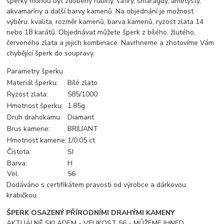
šperky mohou být zdobeny rubíny, safíry, smaragdy, ametysty,
akvamaríny a další barvy kamenů. Na objednání je možnost
výběru: kvalita, rozměr kamenů, barva kamenů, ryzost zlata 14
nebo 18 karátů. Objednávat můžete šperk z bílého, žlutého,
červeného zlata a jejich kombinace. Navrhneme a zhotovíme Vám
chybějící šperk do soupravy.
Parametry šperku
Materiál šperku:
Bílé zlato
Ryzost zlata:
585/1000
Hmotnost šperku:
1.85g
Druh drahokamu:
Diamant
Brus kamene:
BRILIANT
Hmotnost kamene:
1/0,05 ct
Čistota:
SI
Barva:
H
Vel.
56
Dodáváno s certifikátem pravosti od výrobce a dárkovou
krabičkou.
ŠPERK OSAZENÝ PŘÍRODNÍMI DRAHÝMI KAMENY
AKTUÁLNĚ SKLADEM - VELIKOST 56 - MŮŽEME IHNED