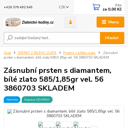
0
ks
CZK
+420 379 492 545
za
0,00 Kč
Menu
Hledat
Úvod
ŠPERKY Z BÍLÉHO ZLATA
Prsteny z bílého zlata
Zásnubní
prsten s diamantem, bílé zlato 585/1,85gr vel. 56 3860703 SKLADEM
Zásnubní prsten s diamantem,
bílé zlato 585/1,85gr vel. 56
3860703 SKLADEM
Novinka
Doprava ZDARMA