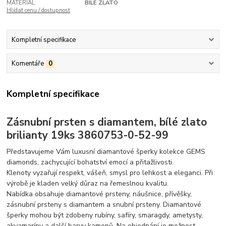
MATERIÁL:
BÍLÉ ZLATO
Hlídat cenu / dostupnost
Kompletní specifikace
Komentáře
0
Kompletní specifikace
Zásnubní prsten s diamantem, bílé zlato
brilianty 19ks 3860753-0-52-99
Představujeme Vám luxusní diamantové šperky kolekce GEMS
diamonds, zachycující bohatství emocí a přitažlivosti.
Klenoty vyzařují respekt, vášeň, smysl pro lehkost a eleganci. Při
výrobě je kladen velký důraz na řemeslnou kvalitu.
Nabídka obsahuje diamantové prsteny, náušnice, přívěšky,
zásnubní prsteny s diamantem a snubní prsteny. Diamantové
šperky mohou být zdobeny rubíny, safíry, smaragdy, ametysty,
akvamaríny a další barvy kamenů. Na objednání je možnost