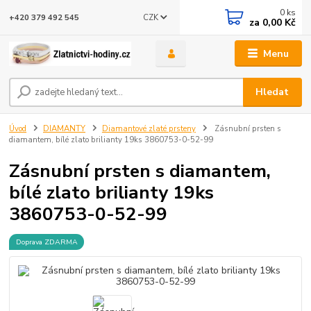
0
ks
CZK
+420 379 492 545
za
0,00 Kč
Menu
Hledat
Úvod
DIAMANTY
Diamantové zlaté prsteny
Zásnubní prsten s
diamantem, bílé zlato brilianty 19ks 3860753-0-52-99
Zásnubní prsten s diamantem,
bílé zlato brilianty 19ks
3860753-0-52-99
Doprava ZDARMA