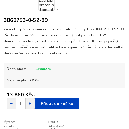
3860753-0-52-99
Zásnubní prsten s diamantem, bílé zlato brilianty 19ks 3860753-0-52-99
Představujeme Vám luxusní diamantové šperky kolekce GEMS
diamonds, zachycující bohatství emocí a přitažlivosti. Klenoty vyzařují
respekt, vášeň, smysl pro lehkost a eleganci. Při výrobě je kladen velký
důraz na řemeslnou kvalit...
celý popis
Dostupnost
Skladem
Nejsme plátci DPH
13 860 Kč
/
ks
Přidat do košíku
Výrobce:
Pretis
Záruka:
24 měsíců