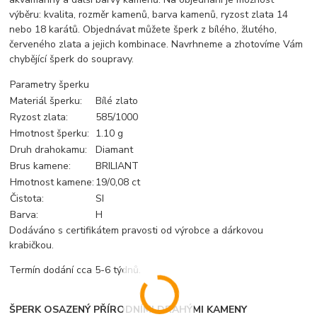
výběru: kvalita, rozměr kamenů, barva kamenů, ryzost zlata 14
nebo 18 karátů. Objednávat můžete šperk z bílého, žlutého,
červeného zlata a jejich kombinace. Navrhneme a zhotovíme Vám
chybějící šperk do soupravy.
Parametry šperku
Materiál šperku:
Bílé zlato
Ryzost zlata:
585/1000
Hmotnost šperku:
1.10 g
Druh drahokamu:
Diamant
Brus kamene:
BRILIANT
Hmotnost kamene:
19/0,08 ct
Čistota:
SI
Barva:
H
Dodáváno s certifikátem pravosti od výrobce a dárkovou
krabičkou.
Termín dodání cca 5-6 týdnů.
ŠPERK OSAZENÝ PŘÍRODNÍMI DRAHÝMI KAMENY