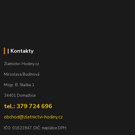
| Kontakty
Zlatnictvi-Hodiny.cz
Miroslava Budínová
Msgr. B. Staška 1
34401 Domažlice
tel.: 379 724 696
obchod@zlatnictvi-hodiny.cz
IČO: 0
1621947
, DIČ: neplátce DPH