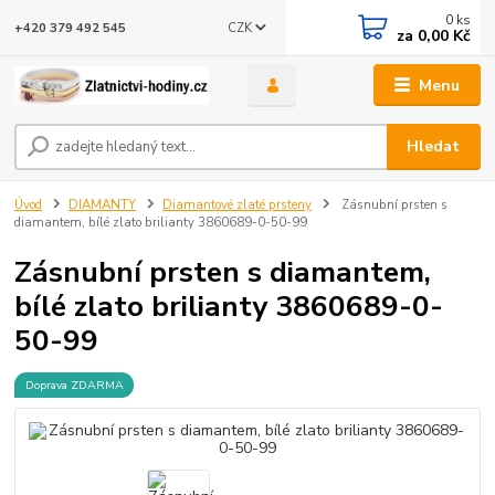
0
ks
CZK
+420 379 492 545
za
0,00 Kč
Menu
Hledat
Úvod
DIAMANTY
Diamantové zlaté prsteny
Zásnubní prsten s
diamantem, bílé zlato brilianty 3860689-0-50-99
Zásnubní prsten s diamantem,
bílé zlato brilianty 3860689-0-
50-99
Doprava ZDARMA