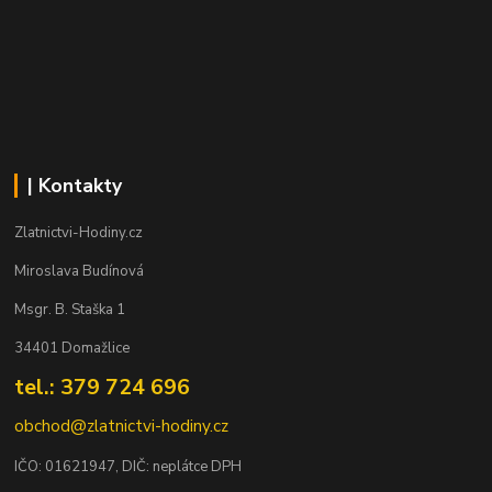
| Kontakty
Zlatnictvi-Hodiny.cz
Miroslava Budínová
Msgr. B. Staška 1
34401 Domažlice
tel.: 379 724 696
obchod@zlatnictvi-hodiny.cz
IČO: 0
1621947
, DIČ: neplátce DPH