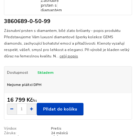
3860689-0-50-99
Zásnubní prsten s diamantem, bílé zlato brilianty - popis produktu
Představujeme Vám luxusní diamantové šperky kolekce GEMS
diamonds, zachycující bohatství emocí a přitažlivosti. Klenoty vyzařují
respekt, vášeň, smysl pro lehkost a eleganci. Při výrobě je kladen velký
důraz na řemeslnou kvalitu. N...
celý popis
Dostupnost
Skladem
Nejsme plátci DPH
16 799 Kč
/
ks
Přidat do košíku
Výrobce:
Pretis
Záruka:
24 měsíců