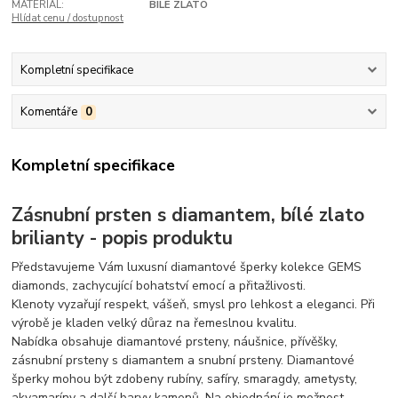
MATERIÁL:
BÍLÉ ZLATO
Hlídat cenu / dostupnost
Kompletní specifikace
Komentáře
0
Kompletní specifikace
Zásnubní prsten s diamantem, bílé zlato
brilianty - popis produktu
Představujeme Vám luxusní diamantové šperky kolekce GEMS
diamonds, zachycující bohatství emocí a přitažlivosti.
Klenoty vyzařují respekt, vášeň, smysl pro lehkost a eleganci. Při
výrobě je kladen velký důraz na řemeslnou kvalitu.
Nabídka obsahuje diamantové prsteny, náušnice, přívěšky,
zásnubní prsteny s diamantem a snubní prsteny. Diamantové
šperky mohou být zdobeny rubíny, safíry, smaragdy, ametysty,
akvamaríny a další barvy kamenů. Na objednání je možnost