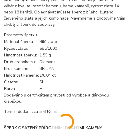
výběru: kvalita, rozměr kamenů, barva kamenů, ryzost zlata 14
nebo 18 karátů. Objednávat můžete šperk z bílého, žlutého,
červeného zlata a jejich kombinace. Navrhneme a zhotovíme Vám
chybějící šperk do soupravy.
Parametry šperku
Materiál šperku:
Bílé zlato
Ryzost zlata:
585/1000
Hmotnost šperku:
1.55 g
Druh drahokamu:
Diamant
Brus kamene:
BRILIANT
Hmotnost kamene:
1/0,04 ct
Čistota:
SI
Barva:
H
Dodáváno s certifikátem pravosti od výrobce a dárkovou
krabičkou.
Termín dodání cca 5-6 týdnů.
ŠPERK OSAZENÝ PŘÍRODNÍMI DRAHÝMI KAMENY