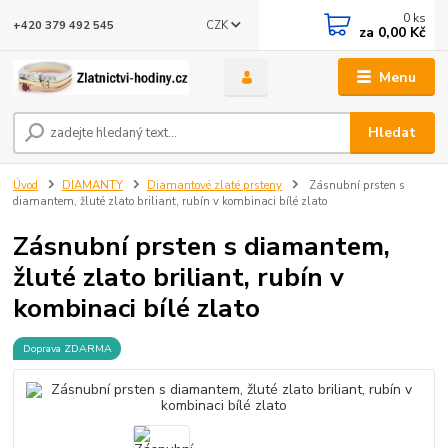
0
ks
CZK
+420 379 492 545
za
0,00 Kč
Menu
Hledat
Úvod
DIAMANTY
Diamantové zlaté prsteny
Zásnubní prsten s
diamantem, žluté zlato briliant, rubín v kombinaci bílé zlato
Zásnubní prsten s diamantem,
žluté zlato briliant, rubín v
kombinaci bílé zlato
Doprava ZDARMA