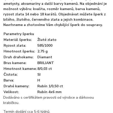
ametysty, akvamaríny a další barvy kamenů. Na objednání je
možnost výběru: kvalita, rozměr kamenů, barva kamenů,
ryzost zlata 14 nebo 18 karátů. Objednávat můžete šperk z
bílého, žlutého, červeného zlata a jejich kombinace.
Navrhneme a zhotovíme Vám chybějící šperk do soupravy.
Parametry šperku
Materiál šperku:
Žluté zlato
Ryzost zlata:
585/1000
Hmotnost šperku:
2.75 g
Druh drahokamu:
Diamant
Brus kamene:
BRILIANT
Hmotnost kamene:
8/0,03 ct
Čistota:
SI
Barva:
H
Drahé kameny:
Rubín 1/0,50 ct
Velikost:
Rubín 4x6 mm
Dodáváno s certifikátem pravosti od výrobce a dárkovou
krabičkou.
Termín dodání cca 5-6 týdnů.