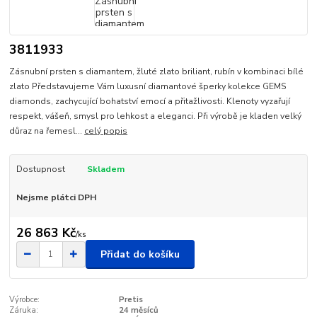
3811933
Zásnubní prsten s diamantem, žluté zlato briliant, rubín v kombinaci bílé
zlato Představujeme Vám luxusní diamantové šperky kolekce GEMS
diamonds, zachycující bohatství emocí a přitažlivosti. Klenoty vyzařují
respekt, vášeň, smysl pro lehkost a eleganci. Při výrobě je kladen velký
důraz na řemesl...
celý popis
Dostupnost
Skladem
Nejsme plátci DPH
26 863 Kč
/
ks
Přidat do košíku
Výrobce:
Pretis
Záruka:
24 měsíců