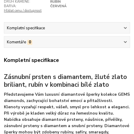
DRUH KAMENE:
RUBÍN
BARVA:
ČERVENÁ
Hlídat cenu / dostupnost
Kompletní specifikace
Komentáře
0
Kompletní specifikace
Zásnubní prsten s diamantem, žluté zlato
briliant, rubín v kombinaci bílé zlato
Představujeme Vám luxusní diamantové šperky kolekce GEMS
diamonds, zachycující bohatství emocí a přitažlivosti.
Klenoty vyzařují respekt, vášeň, smysl pro lehkost a eleganci.
Při výrobě je kladen velký důraz na řemeslnou kvalitu.
Nabídka obsahuje diamantové prsteny, náušnice, přívěšky,
zásnubní prsteny s diamantem a snubní prsteny. Diamantové
šperky mohou být zdobeny rubíny, safíry, smaragdy,