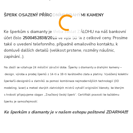
ŠPERK OSAZENÝ PŘÍRODNÍMI DRAHÝMI KAMENY
Ke šperkům s diamanty je třeba zaslat ZÁLOHU na náš bankovní
účet číslo
2500452838/2010
ve výši 50 % z celkové ceny. Prosíme
také o uvedení telefonního, případně emailového kontaktu, k
domluvě dalších detailů (velikost prstene, rozměry náušnic,
zapínání...).
Na zboží se vztahuje 24 měsíční záruční doba. Šperky s diamanty a drahými kameny –
design, výroba a prodej šperků z 14-ti a 18-ti karátového zlata a platiny. Vyvážený kolektiv
šperkařů-designérů a zlatníků za pomoci kombinace nejmodernějších technologií (3D
modeling, laser) a metod starých zlatnických mistrů vytváří originální klenoty, ke kterým
s hrdostí připojujeme slogan „Značkový český šperk“. Certifikát pravosti ke každému
šperku je samozřejmostí.
Ke šperkům s diamanty je v našem eshopu poštovné ZDARMA!!!!