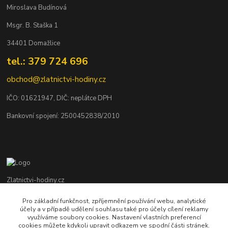
Miroslava Budínová
Msgr. B. Staška 1
34401 Domažlice
tel.: 379 724 696
obchod@zlatnictvi-hodiny.cz
IČO: 0
1621947
, DIČ: neplátce DPH
Bankovní spojení: 2500452838/2010
Zlatnictvi-hodiny.cz
Pro základní funkčnost, zpříjemnění používání webu, analytické
+420 379 492 545
účely a v případě udělení souhlasu také pro účely cílení reklamy
Po - Pá: 9,00 - 17,00 hod., So: 9,00 - 11,30 hod.
využíváme soubory cookies. Nastavení vlastních preferencí
cookies můžete kdykoli upravit odkazem ve spodní části stránek.