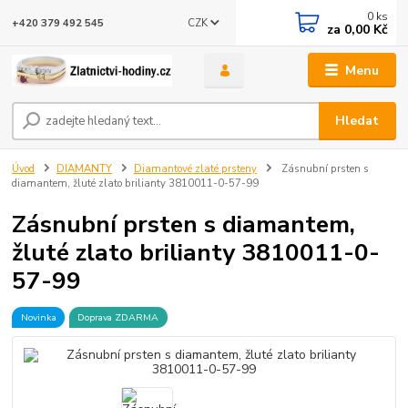
0
ks
CZK
+420 379 492 545
za
0,00 Kč
Menu
Hledat
Úvod
DIAMANTY
Diamantové zlaté prsteny
Zásnubní prsten s
diamantem, žluté zlato brilianty 3810011-0-57-99
Zásnubní prsten s diamantem,
žluté zlato brilianty 3810011-0-
57-99
Novinka
Doprava ZDARMA