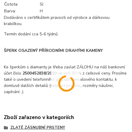
Čistota:
SI
Barva:
H
Dodáváno s certifikátem pravosti od výrobce a dárkovou
krabičkou.
Termín dodání cca 5-6 týdnů.
ŠPERK OSAZENÝ PŘÍRODNÍMI DRAHÝMI KAMENY
Ke šperkům s diamanty je třeba zaslat ZÁLOHU na náš bankovní
účet číslo
2500452838/2010
ve výši 50 % z celkové ceny. Prosíme
také o uvedení telefonního, případně emailového kontaktu, k
domluvě dalších detailů (velikost prstene, rozměry náušnic,
zapínání...).
Zboží zařazeno v kategoriích
ZLATÉ ZÁSNUBNÍ PRSTENY