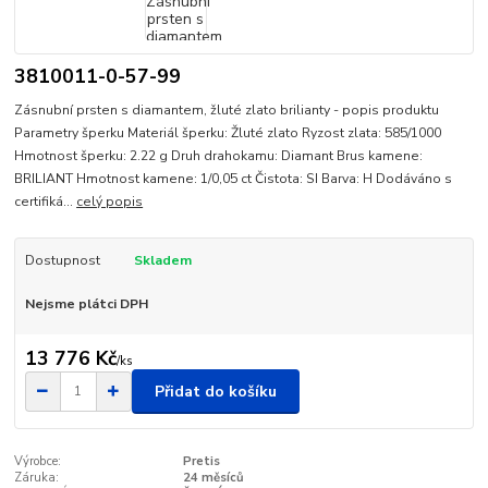
3810011-0-57-99
Zásnubní prsten s diamantem, žluté zlato brilianty - popis produktu
Parametry šperku Materiál šperku: Žluté zlato Ryzost zlata: 585/1000
Hmotnost šperku: 2.22 g Druh drahokamu: Diamant Brus kamene:
BRILIANT Hmotnost kamene: 1/0,05 ct Čistota: SI Barva: H Dodáváno s
certifiká...
celý popis
Dostupnost
Skladem
Nejsme plátci DPH
13 776 Kč
/
ks
Přidat do košíku
Výrobce:
Pretis
Záruka:
24 měsíců