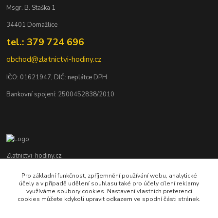
Msgr. B. Staška 1
34401 Domažlice
tel.: 379 724 696
obchod@zlatnictvi-hodiny.cz
IČO: 0
1621947
, DIČ: neplátce DPH
Bankovní spojení: 2500452838/2010
Zlatnictvi-hodiny.cz
Pro základní funkčnost, zpříjemnění používání webu, analytické
+420 379 492 545
účely a v případě udělení souhlasu také pro účely cílení reklamy
Po - Pá: 9,00 - 17,00 hod., So: 9,00 - 11,30 hod.
využíváme soubory cookies. Nastavení vlastních preferencí
cookies můžete kdykoli upravit odkazem ve spodní části stránek.
obchod@zlatnictvi-hodiny.cz