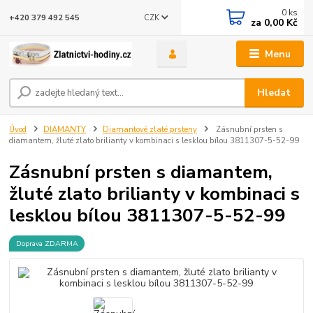
0
ks
CZK
+420 379 492 545
za
0,00 Kč
Menu
Hledat
Úvod
DIAMANTY
Diamantové zlaté prsteny
Zásnubní prsten s
diamantem, žluté zlato brilianty v kombinaci s lesklou bílou 3811307-5-52-99
Zásnubní prsten s diamantem,
žluté zlato brilianty v kombinaci s
lesklou bílou 3811307-5-52-99
Doprava ZDARMA