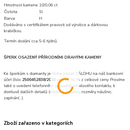
Hmotnost kamene:
10/0,06 ct
Čistota:
SI
Barva:
H
Dodáváno s certifikátem pravosti od výrobce a dárkovou
krabičkou.
Termín dodání cca 5-6 týdnů.
ŠPERK OSAZENÝ PŘÍRODNÍMI DRAHÝMI KAMENY
Ke šperkům s diamanty je třeba zaslat ZÁLOHU na náš bankovní
účet číslo
2500452838/2010
ve výši 50 % z celkové ceny. Prosíme
také o uvedení telefonního, případně emailového kontaktu, k
domluvě dalších detailů (velikost prstene, rozměry náušnic,
zapínání...).
Zboží zařazeno v kategoriích