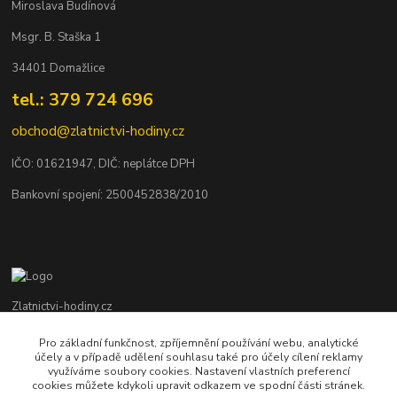
Miroslava Budínová
Msgr. B. Staška 1
34401 Domažlice
tel.: 379 724 696
obchod@zlatnictvi-hodiny.cz
IČO: 0
1621947
, DIČ: neplátce DPH
Bankovní spojení: 2500452838/2010
Zlatnictvi-hodiny.cz
Pro základní funkčnost, zpříjemnění používání webu, analytické
+420 379 492 545
účely a v případě udělení souhlasu také pro účely cílení reklamy
Po - Pá: 9,00 - 17,00 hod., So: 9,00 - 11,30 hod.
využíváme soubory cookies. Nastavení vlastních preferencí
cookies můžete kdykoli upravit odkazem ve spodní části stránek.