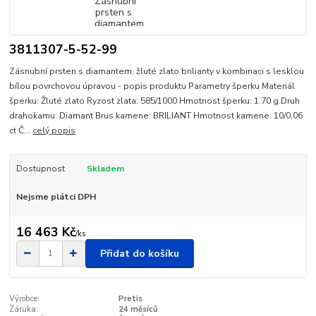
3811307-5-52-99
Zásnubní prsten s diamantem, žluté zlato brilianty v kombinaci s lesklou
bílou povrchovou úpravou - popis produktu Parametry šperku Materiál
šperku: Žluté zlato Ryzost zlata: 585/1000 Hmotnost šperku: 1.70 g Druh
drahokamu: Diamant Brus kamene: BRILIANT Hmotnost kamene: 10/0,06
ct Č...
celý popis
Dostupnost
Skladem
Nejsme plátci DPH
16 463 Kč
/
ks
Přidat do košíku
Výrobce:
Pretis
Záruka:
24 měsíců