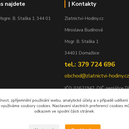
ás najdete
| Kontakty
sgre. B. Staška 1, 344 01
Zlatnictvi-Hodiny.cz
Miroslava Budínová
Msgr. B. Staška 1
34401 Domažlice
tel.: 379 724 696
obchod@zlatnictvi-hodiny.cz
IČO: 0
1621947
, DIČ: neplátce 
Bankovní spojení: 2500452838/
čnost, zpříjemnění používání webu, analytické účely a v případě udělení
y využíváme soubory cookies. Nastavení vlastních preferencí cookies mů
odkazem ve spodní části stránek.