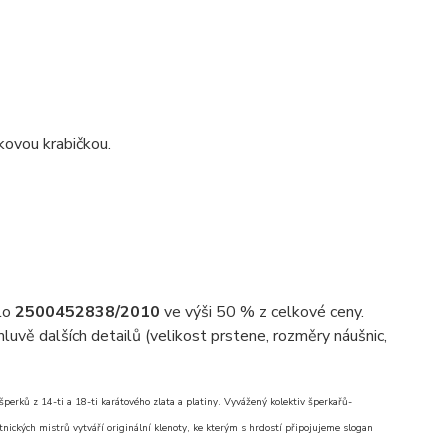
kovou krabičkou.
slo
2500452838/2010
ve výši 50 % z celkové ceny.
uvě dalších detailů (velikost prstene, rozměry náušnic,
erků z 14-ti a 18-ti karátového zlata a platiny. Vyvážený kolektiv šperkařů-
nických mistrů vytváří originální klenoty, ke kterým s hrdostí připojujeme slogan