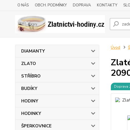
O NÁS
OBCH. PODMÍNKY
DOPRAVA
KONTAKTY
SLO
Úvod
DIAMANTY
Zlat
ZLATO
209
STŘÍBRO
Doprava
BUDÍKY
HODINY
HODINKY
ŠPERKOVNICE