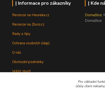
| Informace pro zákazníky
| Kde n
Recenze na Heureka.cz
Domažlice:
M
Domažlice
Recenze na Zbozi.cz
Rady a tipy
Ochrana osobních údajů
O nás
Obchodní podmínky
Vrátit zboží
Doprava
Pro základní funk
účely cílení reklam
Kontakty