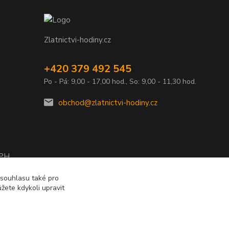
Zlatnictvi-hodiny.cz
+420 379 492 545
Po - Pá: 9,00 - 17,00 hod., So: 9,00 - 11,30 hod.
obchod@zlatnictvi-hodiny.cz
DPH
2010
 souhlasu také pro
žete kdykoli upravit