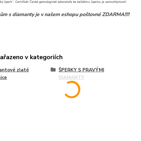
ký šperk“. Certifikát České gemologické laboratoře ke každému šperku je samozřejmostí.
ům s diamanty je v našem eshopu poštovné ZDARMA!!!!
zařazeno v kategoriích
antové zlaté
ŠPERKY S PRAVÝMI
ice
DIAMANTY