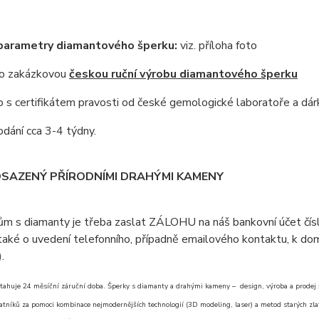
 parametry diamantového šperku:
viz. příloha foto
 o zakázkovou
českou ruční výrobu diamantového šperku
s certifikátem pravosti od české gemologické laboratoře a dár
dání cca 3-4 týdny.
OSAZENÝ PŘÍRODNÍMI DRAHÝMI KAMENY
ům s diamanty je třeba zaslat ZÁLOHU na náš bankovní účet čí
aké o uvedení telefonního, případně emailového kontaktu, k doml
).
tahuje 24 měsíční záruční doba. Šperky s diamanty a drahými kameny – design, výroba a prodej šp
atníků za pomoci kombinace nejmodernějších technologií (3D modeling, laser) a metod starých zlat