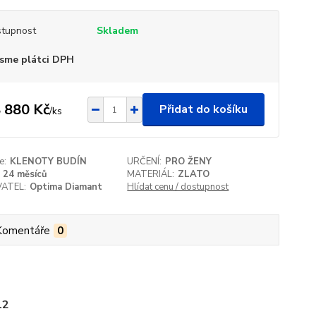
tupnost
Skladem
sme plátci DPH
 880 Kč
Přidat do košíku
/
ks
e:
KLENOTY BUDÍN
URČENÍ:
PRO ŽENY
24 měsíců
MATERIÁL:
ZLATO
ATEL:
Optima Diamant
Hlídat cenu / dostupnost
Komentáře
0
12