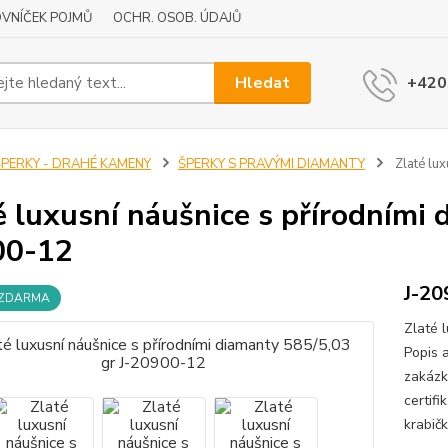
VNÍČEK POJMŮ
OCHR. OSOB. ÚDAJŮ
Hledat
+420
ŠPERKY - DRAHÉ KAMENY
ŠPERKY S PRAVÝMI DIAMANTY
Zlaté lux
é luxusní náušnice s přírodními 
00-12
J-20
 ZDARMA
Zlaté 
Popis 
zakázk
certif
krabičk