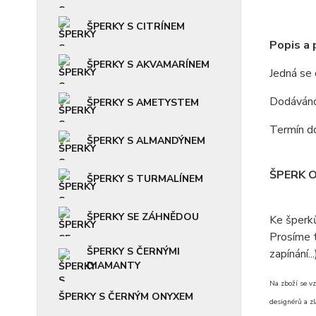
ŠPERKY S CITRÍNEM
Popis a
ŠPERKY S AKVAMARÍNEM
Jedná se
Dodáváno 
ŠPERKY S AMETYSTEM
Termín do
ŠPERKY S ALMANDÝNEM
ŠPERK 
ŠPERKY S TURMALÍNEM
ŠPERKY SE ZÁHNĚDOU
Ke šperk
Prosíme t
ŠPERKY S ČERNÝMI
zapínání...
DIAMANTY
Na zboží se vz
ŠPERKY S ČERNÝM ONYXEM
designérů a zl