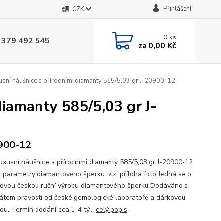
Přihlášení
CZK
0
ks
 379 492 545
za
0,00 Kč
usní náušnice s přírodními diamanty 585/5,03 gr J-20900-12
diamanty 585/5,03 gr J-
900-12
luxusní náušnice s přírodními diamanty 585/5,03 gr J-20900-12
a parametry diamantového šperku: viz. příloha foto Jedná se o
ovou českou ruční výrobu diamantového šperku Dodáváno s
ikátem pravosti od české gemologické laboratoře a dárkovou
ou. Termín dodání cca 3-4 tý...
celý popis