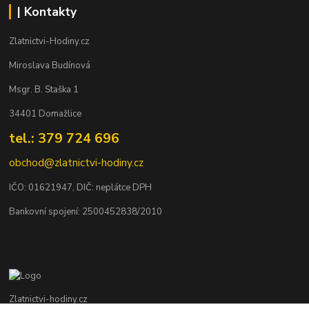
| Kontakty
Zlatnictvi-Hodiny.cz
Miroslava Budínová
Msgr. B. Staška 1
34401 Domažlice
tel.: 379 724 696
obchod@zlatnictvi-hodiny.cz
IČO: 0
1621947
, DIČ: neplátce DPH
Bankovní spojení: 2500452838/2010
Zlatnictvi-hodiny.cz