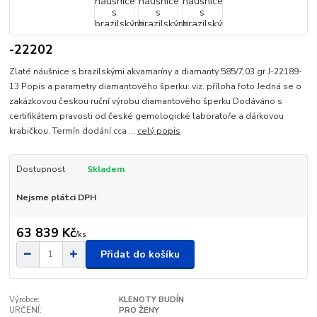
-22202
Zlaté náušnice s brazilskými akvamaríny a diamanty 585/7,03 gr J-22189-
13 Popis a parametry diamantového šperku: viz. příloha foto Jedná se o
zakázkovou českou ruční výrobu diamantového šperku Dodáváno s
certifikátem pravosti od české gemologické laboratoře a dárkovou
krabičkou. Termín dodání cca ...
celý popis
Dostupnost
Skladem
Nejsme plátci DPH
63 839 Kč
/
ks
Přidat do košíku
Výrobce:
KLENOTY BUDÍN
URČENÍ:
PRO ŽENY