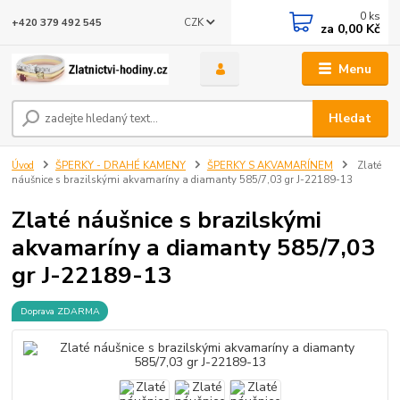
0
ks
CZK
+420 379 492 545
za
0,00 Kč
Menu
Hledat
Úvod
ŠPERKY - DRAHÉ KAMENY
ŠPERKY S AKVAMARÍNEM
Zlaté
náušnice s brazilskými akvamaríny a diamanty 585/7,03 gr J-22189-13
Zlaté náušnice s brazilskými
akvamaríny a diamanty 585/7,03
gr J-22189-13
Doprava ZDARMA