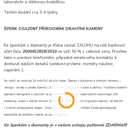
laboratoře a dárkovou krabičkou.
Termín dodání cca 3-4 týdny.
ŠPERK OSAZENÝ PŘÍRODNÍMI DRAHÝMI KAMENY
Ke šperkům s diamanty je třeba zaslat ZÁLOHU na náš bankovní
účet číslo
2500452838/2010
ve výši 50 % z celkové ceny. Prosíme
také o uvedení telefonního, případně emailového kontaktu, k
domluvě dalších detailů (velikost prstene, rozměry náušnic,
zapínání...).
Na zboží se vztahuje 24 měsíční záruční doba. Šperky s diamanty a drahými kameny –
design, výroba a prodej šperků z 14-ti a 18-ti karátového zlata a platiny. Vyvážený kolektiv
šperkařů-designérů a zlatníků za pomoci kombinace nejmodernějších technologií (3D
modeling, laser) a metod starých zlatnických mistrů vytváří originální klenoty, ke kterým
s hrdostí připojujeme slogan „Značkový český šperk“. Certifikát České gemologické
laboratoře ke každému šperku je samozřejmostí.
Ke šperkům s diamanty je v našem eshopu poštovné ZDARMA!!!!