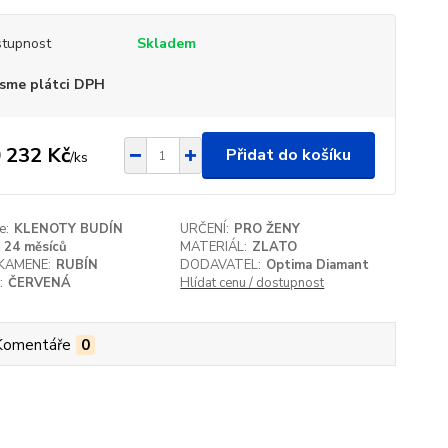
tupnost
Skladem
sme plátci DPH
 232 Kč
Přidat do košíku
/
ks
e:
KLENOTY BUDÍN
URČENÍ:
PRO ŽENY
24 měsíců
MATERIÁL:
ZLATO
KAMENE:
RUBÍN
DODAVATEL:
Optima Diamant
:
ČERVENÁ
Hlídat cenu / dostupnost
Komentáře
0