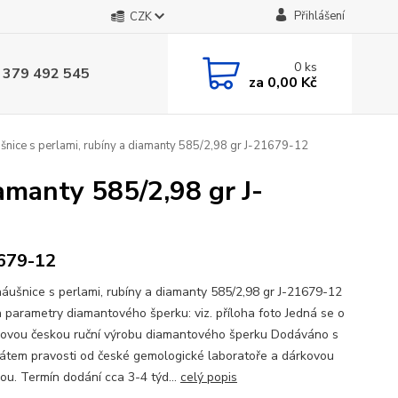
Přihlášení
CZK
0
ks
 379 492 545
za
0,00 Kč
šnice s perlami, rubíny a diamanty 585/2,98 gr J-21679-12
iamanty 585/2,98 gr J-
679-12
náušnice s perlami, rubíny a diamanty 585/2,98 gr J-21679-12
a parametry diamantového šperku: viz. příloha foto Jedná se o
ovou českou ruční výrobu diamantového šperku Dodáváno s
ikátem pravosti od české gemologické laboratoře a dárkovou
kou. Termín dodání cca 3-4 týd...
celý popis