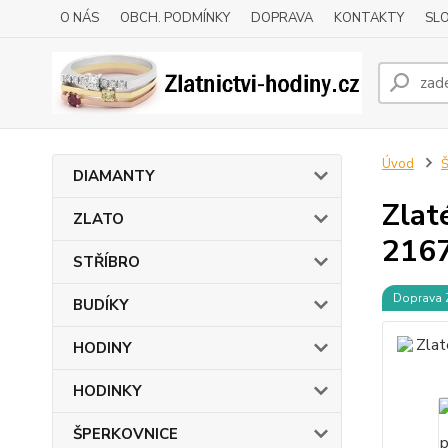
O NÁS
OBCH. PODMÍNKY
DOPRAVA
KONTAKTY
SLO
Úvod
DIAMANTY
Zlat
ZLATO
216
STŘÍBRO
Doprava
BUDÍKY
HODINY
HODINKY
ŠPERKOVNICE