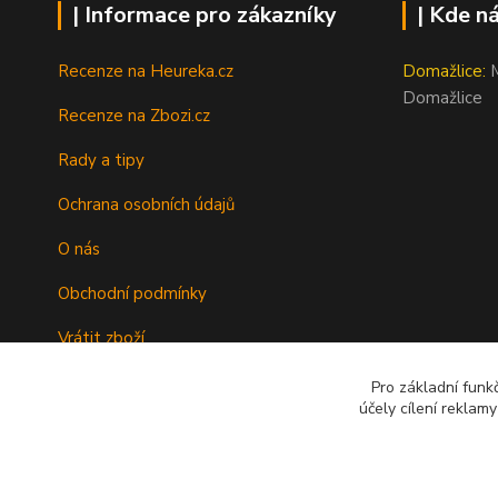
| Informace pro zákazníky
| Kde n
Recenze na Heureka.cz
Domažlice:
M
Domažlice
Recenze na Zbozi.cz
Rady a tipy
Ochrana osobních údajů
O nás
Obchodní podmínky
Vrátit zboží
Doprava
Pro základní funk
účely cílení reklam
Kontakty