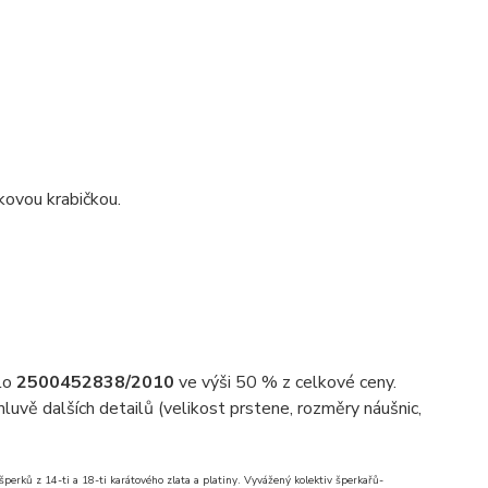
kovou krabičkou.
slo
2500452838/2010
ve výši 50 % z celkové ceny.
uvě dalších detailů (velikost prstene, rozměry náušnic,
erků z 14-ti a 18-ti karátového zlata a platiny. Vyvážený kolektiv šperkařů-