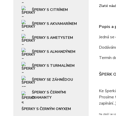
Zlaté náuš
ŠPERKY S CITRÍNEM
ŠPERKY S AKVAMARÍNEM
Popis a
Jedná se
ŠPERKY S AMETYSTEM
Dodáváno 
ŠPERKY S ALMANDÝNEM
Termín do
ŠPERKY S TURMALÍNEM
ŠPERK 
ŠPERKY SE ZÁHNĚDOU
Ke šperk
ŠPERKY S ČERNÝMI
Prosíme t
DIAMANTY
zapínání...
ŠPERKY S ČERNÝM ONYXEM
Na zboží se vz