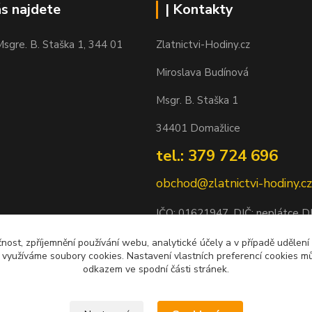
ás najdete
| Kontakty
sgre. B. Staška 1, 344 01
Zlatnictvi-Hodiny.cz
Miroslava Budínová
Msgr. B. Staška 1
34401 Domažlice
tel.: 379 724 696
obchod@zlatnictvi-hodiny.cz
IČO: 0
1621947
, DIČ: neplátce 
Bankovní spojení: 2500452838/
čnost, zpříjemnění používání webu, analytické účely a v případě udělení
y využíváme soubory cookies. Nastavení vlastních preferencí cookies mů
odkazem ve spodní části stránek.