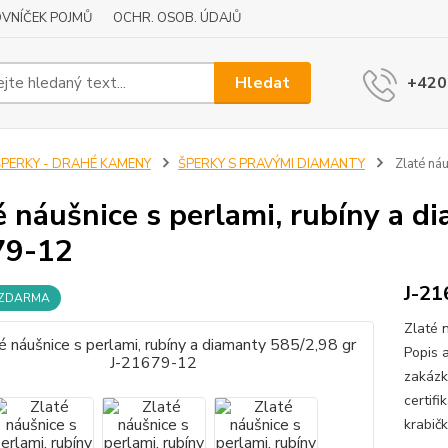
VNÍČEK POJMŮ
OCHR. OSOB. ÚDAJŮ
Hledat
+420
ŠPERKY - DRAHÉ KAMENY
ŠPERKY S PRAVÝMI DIAMANTY
Zlaté náu
é náušnice s perlami, rubíny a d
79-12
J-21
 ZDARMA
Zlaté 
Popis 
zakázk
certif
krabič