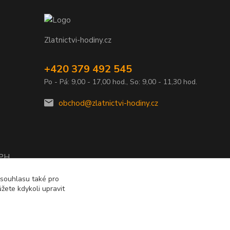
Zlatnictvi-hodiny.cz
+420 379 492 545
Po - Pá: 9,00 - 17,00 hod., So: 9,00 - 11,30 hod.
obchod@zlatnictvi-hodiny.cz
DPH
2010
 souhlasu také pro
žete kdykoli upravit