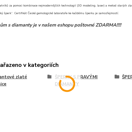
atníků za pomoci kombinace nejmodernějších technologií (3D modeling, laser) a metod starých zlat
ký šperk“. Certifikát České gemologické laboratoře ke každému šperku je samozřejmostí.
ům s diamanty je v našem eshopu poštovné ZDARMA!!!!
zařazeno v kategoriích
antové zlaté
ŠPERKY S PRAVÝMI
ŠPE
ice
DIAMANTY