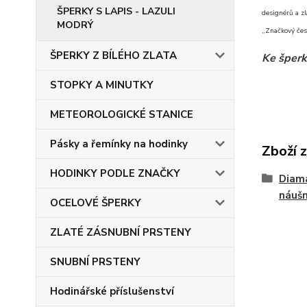
ŠPERKY S LAPIS - LAZULI
designérů a zl
MODRÝ
„Značkový čes
ŠPERKY Z BÍLÉHO ZLATA
Ke šperk
STOPKY A MINUTKY
METEOROLOGICKÉ STANICE
Pásky a řemínky na hodinky
Zboží 
HODINKY PODLE ZNAČKY
Diam
náušn
OCELOVÉ ŠPERKY
ZLATÉ ZÁSNUBNÍ PRSTENY
SNUBNÍ PRSTENY
Hodinářské příslušenství