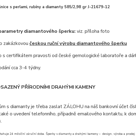
nice s perlami, rubíny a diamanty 585/2,98 gr J-21679-12
 parametry diamantového šperku:
viz. příloha foto
 o zakázkovou
českou ruční výrobu diamantového šperku
s certifikátem pravosti od české gemologické laboratoře a dár
dání cca 3-4 týdny.
OSAZENÝ PŘÍRODNÍMI DRAHÝMI KAMENY
ům s diamanty je třeba zaslat ZÁLOHU na náš bankovní účet čí
aké o uvedení telefonního, případně emailového kontaktu, k doml
).
tahuje 24 měsíční záruční doba. Šperky s diamanty a drahými kameny – design, výroba a prodej šp