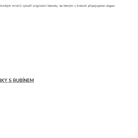
nických mistrů vytváří originální klenoty, ke kterým s hrdostí připojujeme slogan
RKY S RUBÍNEM