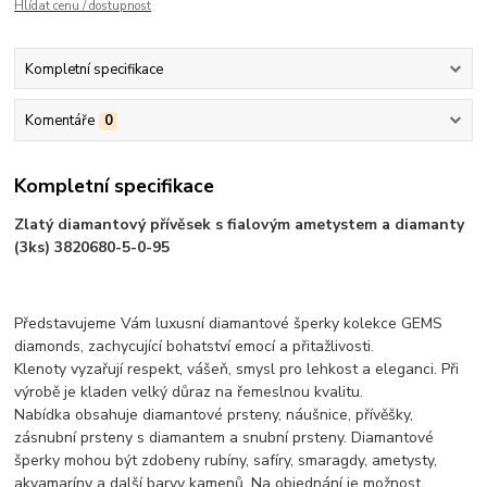
Hlídat cenu / dostupnost
Kompletní specifikace
Komentáře
0
Kompletní specifikace
Zlatý diamantový přívěsek s fialovým ametystem a diamanty
(3ks) 3820680-5-0-95
Představujeme Vám luxusní diamantové šperky kolekce GEMS
diamonds, zachycující bohatství emocí a přitažlivosti.
Klenoty vyzařují respekt, vášeň, smysl pro lehkost a eleganci. Při
výrobě je kladen velký důraz na řemeslnou kvalitu.
Nabídka obsahuje diamantové prsteny, náušnice, přívěšky,
zásnubní prsteny s diamantem a snubní prsteny. Diamantové
šperky mohou být zdobeny rubíny, safíry, smaragdy, ametysty,
akvamaríny a další barvy kamenů. Na objednání je možnost