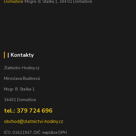
Domažlice:
Msgre. B. Staška 1, 344 01 Domažlice
| Kontakty
Zlatnictvi-Hodiny.cz
Miroslava Budínová
Msgr. B. Staška 1
34401 Domažlice
tel.: 379 724 696
obchod@zlatnictvi-hodiny.cz
IČO: 0
1621947
, DIČ: neplátce DPH