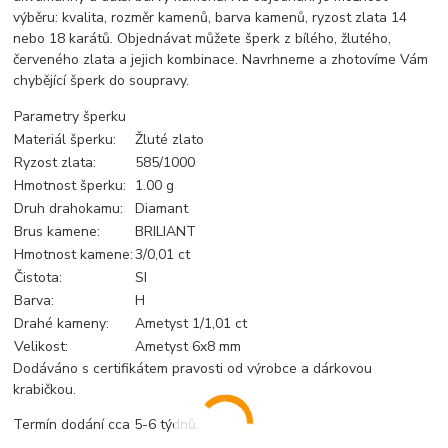
výběru: kvalita, rozměr kamenů, barva kamenů, ryzost zlata 14
nebo 18 karátů. Objednávat můžete šperk z bílého, žlutého,
červeného zlata a jejich kombinace. Navrhneme a zhotovíme Vám
chybějící šperk do soupravy.
Parametry šperku
Materiál šperku:
Žluté zlato
Ryzost zlata:
585/1000
Hmotnost šperku:
1.00 g
Druh drahokamu:
Diamant
Brus kamene:
BRILIANT
Hmotnost kamene:
3/0,01 ct
Čistota:
SI
Barva:
H
Drahé kameny:
Ametyst 1/1,01 ct
Velikost:
Ametyst 6x8 mm
Dodáváno s certifikátem pravosti od výrobce a dárkovou
krabičkou.
Termín dodání cca 5-6 týdnů.