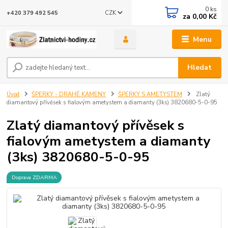
0
ks
CZK
+420 379 492 545
za
0,00 Kč
Menu
Hledat
Úvod
ŠPERKY - DRAHÉ KAMENY
ŠPERKY S AMETYSTEM
Zlatý
diamantový přívěsek s fialovým ametystem a diamanty (3ks) 3820680-5-0-95
Zlatý diamantový přívěsek s
fialovým ametystem a diamanty
(3ks) 3820680-5-0-95
Doprava ZDARMA