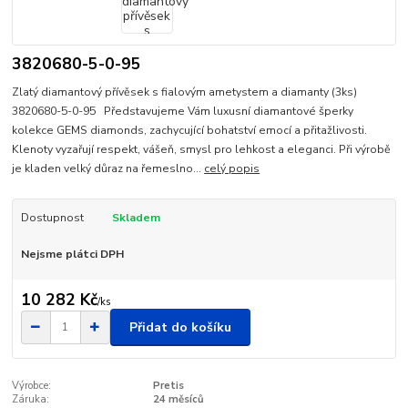
3820680-5-0-95
Zlatý diamantový přívěsek s fialovým ametystem a diamanty (3ks)
3820680-5-0-95 Představujeme Vám luxusní diamantové šperky
kolekce GEMS diamonds, zachycující bohatství emocí a přitažlivosti.
Klenoty vyzařují respekt, vášeň, smysl pro lehkost a eleganci. Při výrobě
je kladen velký důraz na řemeslno...
celý popis
Dostupnost
Skladem
Nejsme plátci DPH
10 282 Kč
/
ks
Přidat do košíku
Výrobce:
Pretis
Záruka:
24 měsíců