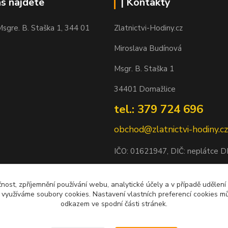
ás najdete
| Kontakty
sgre. B. Staška 1, 344 01
Zlatnictvi-Hodiny.cz
Miroslava Budínová
Msgr. B. Staška 1
34401 Domažlice
tel.: 379 724 696
obchod@zlatnictvi-hodiny.cz
IČO: 0
1621947
, DIČ: neplátce 
Bankovní spojení: 2500452838/
čnost, zpříjemnění používání webu, analytické účely a v případě udělení
y využíváme soubory cookies. Nastavení vlastních preferencí cookies mů
odkazem ve spodní části stránek.