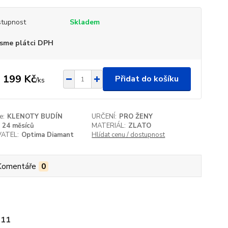
tupnost
Skladem
sme plátci DPH
 199 Kč
Přidat do košíku
/
ks
e:
KLENOTY BUDÍN
URČENÍ:
PRO ŽENY
24 měsíců
MATERIÁL:
ZLATO
ATEL:
Optima Diamant
Hlídat cenu / dostupnost
Komentáře
0
-11