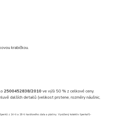
kovou krabičkou.
slo
2500452838/2010
ve výši 50 % z celkové ceny.
uvě dalších detailů (velikost prstene, rozměry náušnic,
erků z 14-ti a 18-ti karátového zlata a platiny. Vyvážený kolektiv šperkařů-