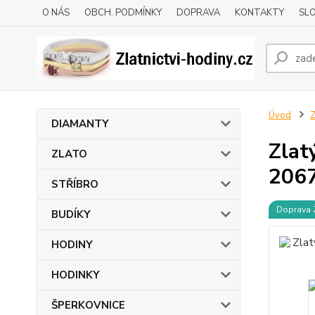
O NÁS
OBCH. PODMÍNKY
DOPRAVA
KONTAKTY
SLO
Úvod
DIAMANTY
Zlat
ZLATO
206
STŘÍBRO
Doprava
BUDÍKY
HODINY
HODINKY
ŠPERKOVNICE