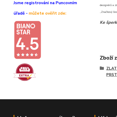
Jsme registrováni na Puncovním
designérů a zl
„Značkový čes
úřadě -
můžete ověřit zde:
Ke šperk
Zboží 
ZLAT
PRST