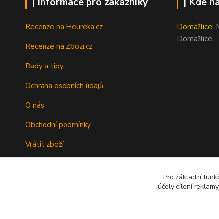
| Informace pro zákazníky
| Kde n
Recenze na Heureka.cz
Domažlice:
M
Domažlice
Recenze na Zbozi.cz
Rady a tipy
Ochrana osobních údajů
O nás
Obchodní podmínky
Vrátit zboží
Doprava
Pro základní funk
Kontakty
účely cílení reklam