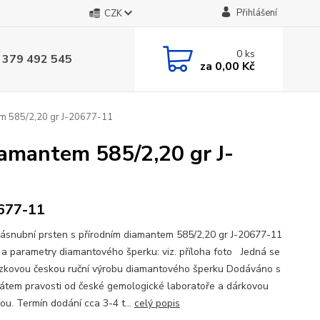
Přihlášení
CZK
0
ks
 379 492 545
za
0,00 Kč
em 585/2,20 gr J-20677-11
iamantem 585/2,20 gr J-
677-11
zásnubní prsten s přírodním diamantem 585/2,20 gr J-20677-11
a parametry diamantového šperku: viz. příloha foto Jedná se
zkovou českou ruční výrobu diamantového šperku Dodáváno s
ikátem pravosti od české gemologické laboratoře a dárkovou
ou. Termín dodání cca 3-4 t...
celý popis