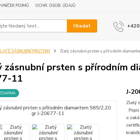
VNÍČEK POJMŮ
OCHR. OSOB. ÚDAJŮ
Hledat
+420
ZLATÉ ZÁSNUBNÍ PRSTENY
Zlatý zásnubní prsten s přírodním diamant
ý zásnubní prsten s přírodním d
77-11
J-20
 ZDARMA
Zlatý 
Popis 
o zaká
certif
krabičk