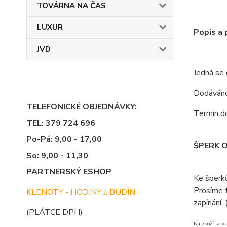
TOVÁRNA NA ČAS
LUXUR
Popis a
JVD
Jedná se
Dodáváno 
TELEFONICKÉ OBJEDNÁVKY:
Termín do
TEL: 379 724 696
Po-Pá: 9,00 - 17,00
ŠPERK 
So: 9,00 - 11,30
PARTNERSKÝ ESHOP
Ke šperk
Prosíme t
KLENOTY - HODINY J. BUDÍN
zapínání...
(PLÁTCE DPH)
Na zboží se vz