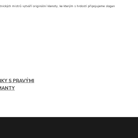
nických mistrů vytváří originální klenoty, ke kterým s hrdostí připojujeme slogan
RKY S PRAVÝMI
MANTY