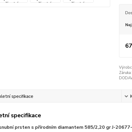
Dos
Nej
67
Výrobc
Záruka:
DODAV
etní specifikace
tní specifikace
snubní prsten s přírodním diamantem 585/2,20 gr J-20677