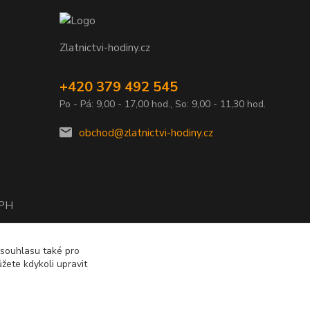
Zlatnictvi-hodiny.cz
+420 379 492 545
Po - Pá: 9,00 - 17,00 hod., So: 9,00 - 11,30 hod.
obchod@zlatnictvi-hodiny.cz
DPH
2010
 souhlasu také pro
žete kdykoli upravit