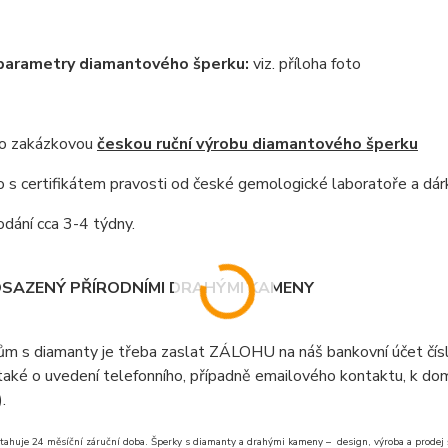
 parametry diamantového šperku:
viz. příloha foto
 o zakázkovou
českou ruční výrobu diamantového šperku
s certifikátem pravosti od české gemologické laboratoře a dár
dání cca 3-4 týdny.
OSAZENÝ PŘÍRODNÍMI DRAHÝMI KAMENY
ům s diamanty je třeba zaslat ZÁLOHU na náš bankovní účet čí
aké o uvedení telefonního, případně emailového kontaktu, k doml
).
tahuje 24 měsíční záruční doba. Šperky s diamanty a drahými kameny – design, výroba a prodej šp