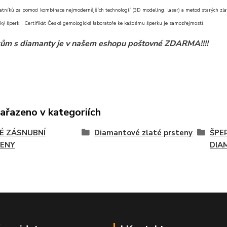
atníků za pomoci kombinace nejmodernějších technologií (3D modeling, laser) a metod starých zlat
ký šperk“. Certifikát České gemologické laboratoře ke každému šperku je samozřejmostí.
ům s diamanty je v našem eshopu poštovné ZDARMA!!!!
zařazeno v kategoriích
É ZÁSNUBNÍ
Diamantové zlaté prsteny
ŠPE
ENY
DIA