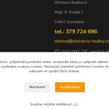
Miroslava Budínová
Msgr. B. Staška 1
34401 Domažlice
tel.: 379 724 696
obchod@zlatnictvi-hodiny.cz
IČO: 0
1621947
, DIČ: neplátce 
Bankovní spojení: 2500452838/
čnost, zpříjemnění používání webu, analytické účely a v případě udělení
y využíváme soubory cookies. Nastavení vlastních preferencí cookies mů
odkazem ve spodní části stránek.
Souhlasím
Nastavení
Souhlas můžete odmítnout
zde
.