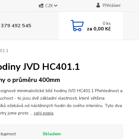
Přihlášení
CZK
0
ks
 379 492 545
za
0,00 Kč
401.1
hodiny JVD HC401.1
ny o průměru 400mm
signové minimalistické bílé hodiny JVD HC401.1 Přehlednost a
chost - to jsou dvě základní vlastnosti, které většina
íků očekává od nástěnných hodin do svého interiéru. Tyto dva
try jsme proto ...
celý popis
tupnost
Skladem