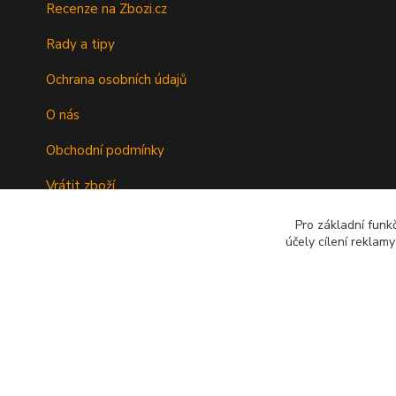
Recenze na Zbozi.cz
Rady a tipy
Ochrana osobních údajů
O nás
Obchodní podmínky
Vrátit zboží
Doprava
Pro základní funk
účely cílení reklam
Kontakty