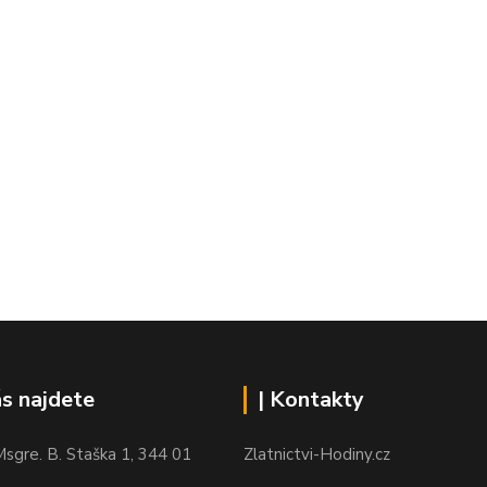
ás najdete
| Kontakty
sgre. B. Staška 1, 344 01
Zlatnictvi-Hodiny.cz