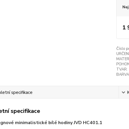
Nej
1 
Číslo p
URČENÍ
MATER
POHON
TVAR:
BARVA
etní specifikace
tní specifikace
gnové minimalistické bílé hodiny JVD HC401.1