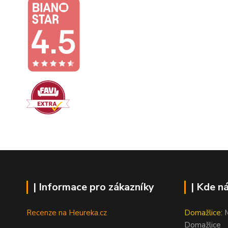
| Informace pro zákazníky
| Kde n
Recenze na Heureka.cz
Domažlice:
M
Domažlice