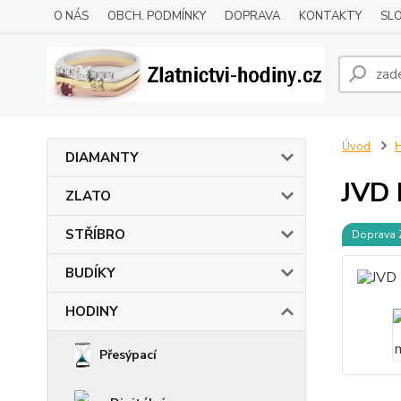
O NÁS
OBCH. PODMÍNKY
DOPRAVA
KONTAKTY
SLO
Úvod
DIAMANTY
JVD 
ZLATO
STŘÍBRO
Doprava
BUDÍKY
HODINY
Přesýpací