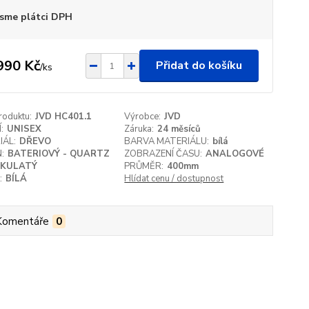
sme plátci DPH
990 Kč
Přidat do košíku
/
ks
roduktu:
JVD HC401.1
Výrobce:
JVD
:
UNISEX
Záruka:
24 měsíců
IÁL:
DŘEVO
BARVA MATERIÁLU:
bílá
:
BATERIOVÝ - QUARTZ
ZOBRAZENÍ ČASU:
ANALOGOVÉ
KULATÝ
PRŮMĚR:
400mm
:
BÍLÁ
Hlídat cenu / dostupnost
Komentáře
0