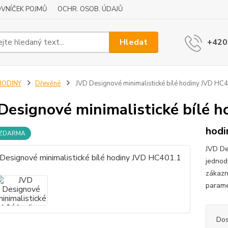
VNÍČEK POJMŮ
OCHR. OSOB. ÚDAJŮ
Hledat
+420
HODINY
Dřevěné
JVD Designové minimalistické bílé hodiny JVD HC
Designové minimalistické bílé 
hodi
 ZDARMA
JVD De
jednodu
zákazn
parame
Dos