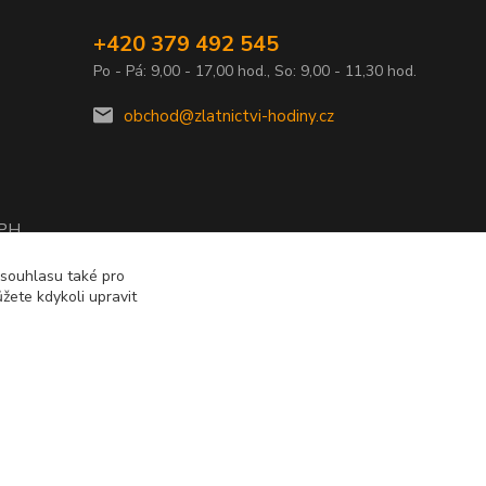
+420 379 492 545
Po - Pá: 9,00 - 17,00 hod., So: 9,00 - 11,30 hod.
obchod@zlatnictvi-hodiny.cz
DPH
2010
 souhlasu také pro
žete kdykoli upravit
Vytvořeno na
Eshop-rychle.cz