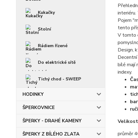
Přehledno
Kukačky
interiéru
Pojem "mi
tento pří
Stolní
V tomto d
pomyslno
Rádiem řízené
Design, k
Decentní
Do elektrické sítě
bílé mají
indexy.
Tichý chod - SWEEP
Ča
mat
tic
HODINKY
bar
ŠPERKOVNICE
ruč
ŠPERKY - DRAHÉ KAMENY
Velikost
průměr 
ŠPERKY Z BÍLÉHO ZLATA