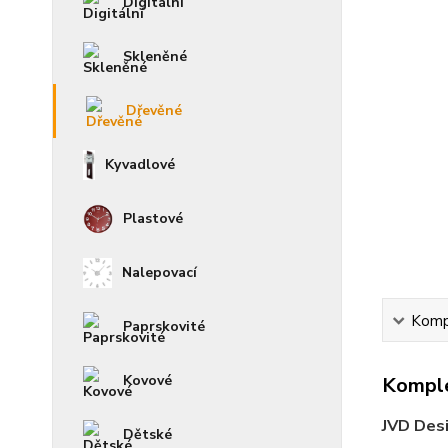
Digitální
Skleněné
Dřevěné
Kyvadlové
Plastové
Nalepovací
Kompl
Paprskovité
Kovové
Komple
JVD Desi
Dětské