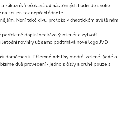
šina zákazníků očekává od nástěnných hodin do svého
ý na zdi jen tak nepřehlédnete.
nějším. Není také divu, protože v chaotickém světě nám
perfektně doplní neokázalý interiér a vytvoří
u letošní novinky už samo podtrhává nové logo JVD
í domácnosti. Příjemné odstíny modré, zelené, šedé a
 Nabízíme dvě provedení - jedno s čísly a druhé pouze s