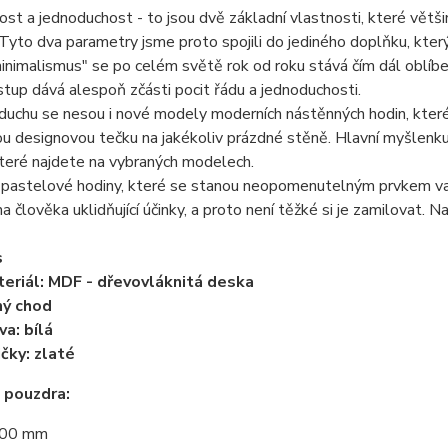
st a jednoduchost - to jsou dvě základní vlastnosti, které vět
. Tyto dva parametry jsme proto spojili do jediného doplňku, kter
nimalismus" se po celém světě rok od roku stává čím dál oblíbe
stup dává alespoň zčásti pocit řádu a jednoduchosti.
uchu se nesou i nové modely moderních nástěnných hodin, které 
u designovou tečku na jakékoliv prázdné stěně. Hlavní myšlenk
teré najdete na vybraných modelech.
 pastelové hodiny, které se stanou neopomenutelným prvkem vaš
 na člověka uklidňující účinky, a proto není těžké si je zamilovat.
s
eriál: MDF - dřevovláknitá deska
hý chod
va: bílá
ičky: zlaté
 pouzdra:
400 mm