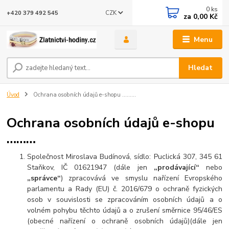
0
ks
CZK
+420 379 492 545
za
0,00 Kč
Menu
Hledat
Úvod
Ochrana osobních údajů e-shopu ………
Ochrana osobních údajů e-shopu
………
Společnost Miroslava Budínová, sídlo: Puclická 307, 345 61
Staňkov, IČ 0
1621947
(dále jen
„prodávající“
nebo
„správce“
) zpracovává ve smyslu nařízení Evropského
parlamentu a Rady (EU) č. 2016/679 o ochraně fyzických
osob v souvislosti se zpracováním osobních údajů a o
volném pohybu těchto údajů a o zrušení směrnice 95/46/ES
(obecné nařízení o ochraně osobních údajů)(dále jen