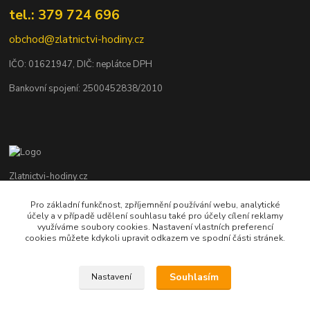
tel.: 379 724 696
obchod@zlatnictvi-hodiny.cz
IČO: 0
1621947
, DIČ: neplátce DPH
Bankovní spojení: 2500452838/2010
Zlatnictvi-hodiny.cz
Pro základní funkčnost, zpříjemnění používání webu, analytické
+420 379 492 545
účely a v případě udělení souhlasu také pro účely cílení reklamy
Po - Pá: 9,00 - 17,00 hod., So: 9,00 - 11,30 hod.
využíváme soubory cookies. Nastavení vlastních preferencí
cookies můžete kdykoli upravit odkazem ve spodní části stránek.
obchod@zlatnictvi-hodiny.cz
Souhlasím
Nastavení