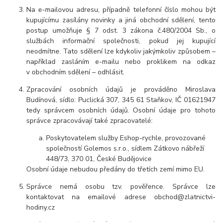
Na e-mailovou adresu, případně telefonní číslo mohou být
kupujícímu zasílány novinky a jiná obchodní sdělení, tento
postup umožňuje § 7 odst. 3 zákona č.480/2004 Sb., o
službách informační společnosti, pokud jej kupující
neodmítne. Tato sdělení lze kdykoliv jakýmkoliv způsobem –
například zasláním e-mailu nebo proklikem na odkaz
v obchodním sdělení – odhlásit.
Zpracování osobních údajů je prováděno Miroslava
Budínová, sídlo: Puclická 307, 345 61 Staňkov, IČ 0
1621947
tedy správcem osobních údajů. Osobní údaje pro tohoto
správce zpracovávají také zpracovatelé:
Poskytovatelem služby Eshop-rychle, provozované
společností Golemos s.r.o., sídlem Zátkovo nábřeží
448/73, 370 01, České Budějovice
Osobní údaje nebudou předány do třetích zemí mimo EU.
Správce nemá osobu tzv. pověřence. Správce lze
kontaktovat na emailové adrese obchod@zlatnictvi-
hodiny.cz